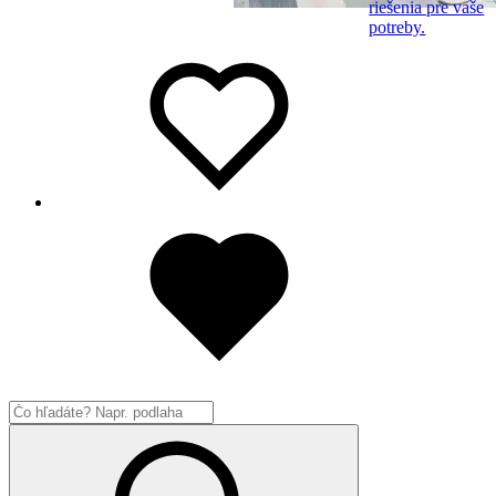
riešenia pre vaše
potreby.