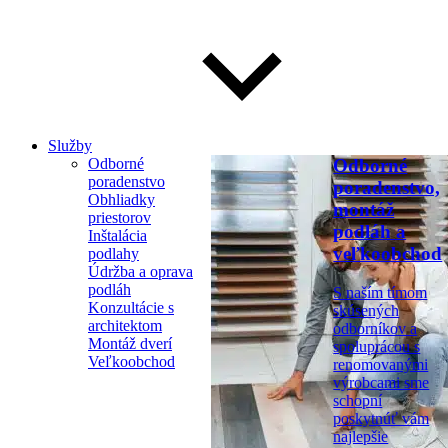
Služby
Odborné
Odborné
poradenstvo
poradenstvo,
Obhliadky
montáž
priestorov
podláh a
Inštalácia
veľkoobchod
podlahy
Údržba a oprava
podláh
S naším tímom
Konzultácie s
skúsených
architektom
odborníkov a
Montáž dverí
spoluprácou s
Veľkoobchod
renomovanými
výrobcami sme
schopní
poskytnúť vám
najlepšie