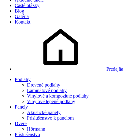
Časté otázky
Blog
Galéria
Kontakt
Predajňa
Podlahy
Drevené podlahy
Laminátové podlahy
Vinylové a kompozitné podlahy
Vinylové lepené podlahy
Panely
Akustické panely
Príslušenstvo k panelom
Dvere
Hörmann
Príslušenstvo