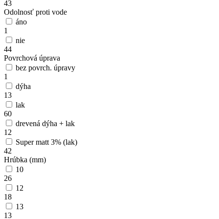
43
Odolnosť proti vode
áno
1
nie
44
Povrchová úprava
bez povrch. úpravy
1
dýha
13
lak
60
drevená dýha + lak
12
Super matt 3% (lak)
42
Hrúbka (mm)
10
26
12
18
13
13