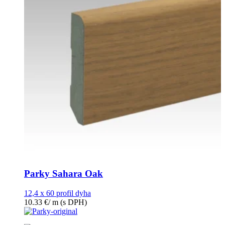
Parky Sahara Oak
12,4 x 60 profil dyha
10.33
€
/ m
(s DPH)