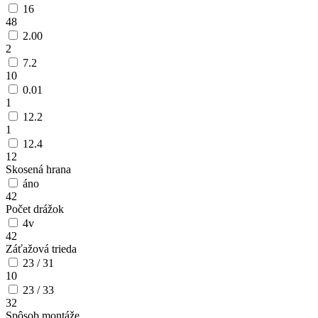
16
48
2.00
2
7.2
10
0.01
1
12.2
1
12.4
12
Skosená hrana
áno
42
Počet drážok
4v
42
Záťažová trieda
23 / 31
10
23 / 33
32
Spôsob montáže