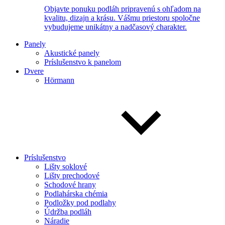
Objavte ponuku podláh pripravenú s ohľadom na
kvalitu, dizajn a krásu. Vášmu priestoru spoločne
vybudujeme unikátny a nadčasový charakter.
Panely
Akustické panely
Príslušenstvo k panelom
Dvere
Hörmann
Príslušenstvo
Lišty soklové
Lišty prechodové
Schodové hrany
Podlahárska chémia
Podložky pod podlahy
Údržba podláh
Náradie