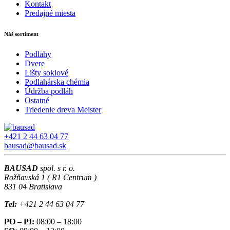
Kontakt
Predajné miesta
Náš sortiment
Podlahy
Dvere
Lišty soklové
Podlahárska chémia
Údržba podláh
Ostatné
Triedenie dreva Meister
+421 2 44 63 04 77
bausad@bausad.sk
BAUSAD
spol. s r. o.
Rožňavská 1 ( R1 Centrum )
831 04 Bratislava
Tel:
+421 2 44 63 04 77
PO – PI:
08:00 – 18:00