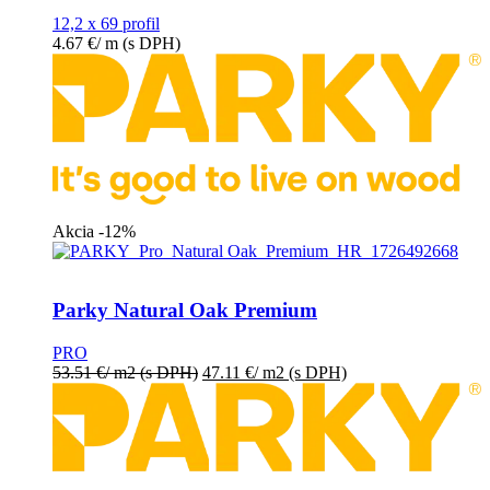
12,2 x 69 profil
4.67
€
/ m
(s DPH)
Akcia -12%
Parky Natural Oak Premium
PRO
53.51
€
/ m2
(s DPH)
47.11
€
/ m2
(s DPH)