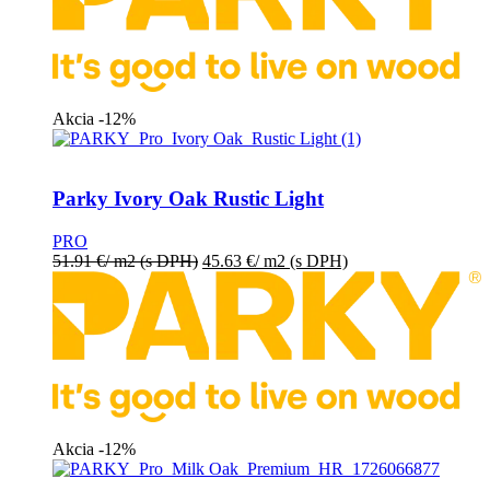
Akcia -12%
Parky Ivory Oak Rustic Light
PRO
51.91
€
/ m2
(s DPH)
45.63
€
/ m2
(s DPH)
Akcia -12%