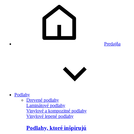
Predajňa
Podlahy
Drevené podlahy
Laminátové podlahy
Vinylové a kompozitné podlahy
Vinylové lepené podlahy
Podlahy, ktoré inšpirujú