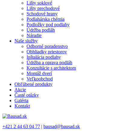
Lišty soklové
Lišty prechodové
Schodové hrany
Podlahárska chémia
Podložky pod podlahy
Údržba podláh
Náradie
Naše služby
Odborné poradenstvo
Obhliadky priestorov
Inštalácia podlahy
Údržba a oprava podláh
Konzultácie s architektom
Montáž dverí
Veľkoobchod
Obľúbené produkty
Akcie
Časté otázky
Galéria
Kontakt
+421 2 44 63 04 77
|
bausad@bausad.sk