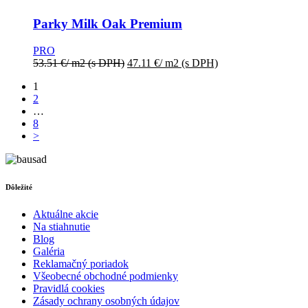
Parky Milk Oak Premium
PRO
53.51
€
/ m2
(s DPH)
47.11
€
/ m2
(s DPH)
1
2
…
8
>
Dôležité
Aktuálne akcie
Na stiahnutie
Blog
Galéria
Reklamačný poriadok
Všeobecné obchodné podmienky
Pravidlá cookies
Zásady ochrany osobných údajov