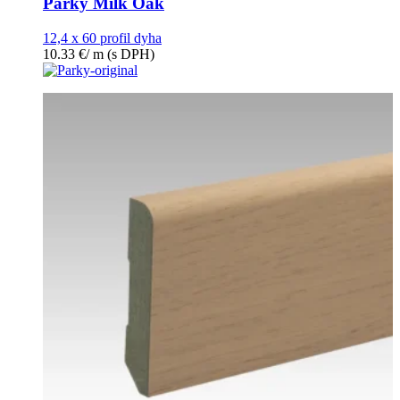
Parky Milk Oak
12,4 x 60 profil dyha
10.33
€
/ m
(s DPH)