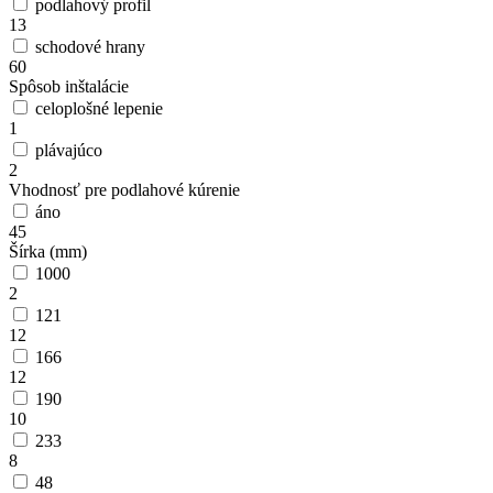
podlahový profil
13
schodové hrany
60
Spôsob inštalácie
celoplošné lepenie
1
plávajúco
2
Vhodnosť pre podlahové kúrenie
áno
45
Šírka (mm)
1000
2
121
12
166
12
190
10
233
8
48