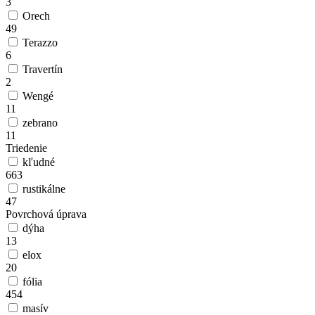
3
Orech
49
Terazzo
6
Travertín
2
Wengé
11
zebrano
11
Triedenie
kľudné
663
rustikálne
47
Povrchová úprava
dýha
13
elox
20
fólia
454
masív