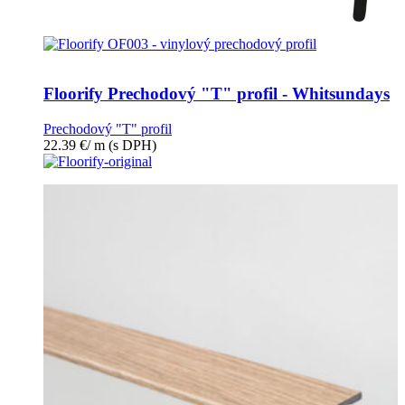
Floorify Prechodový "T" profil - Whitsundays
Prechodový "T" profil
22.39
€
/ m
(s DPH)