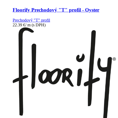
Floorify Prechodový "T" profil - Oyster
Prechodový "T" profil
22.39
€
/ m
(s DPH)