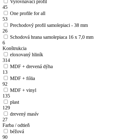
Vyrovnávací profil
45
One profile for all
53
Prechodový profil samolepiaci - 38 mm
26
Schodová hrana samolepiaca 16 x 7,0 mm
6
Konštrukcia
eloxovaný hliník
314
MDF + drevená dýha
13
MDF + fólia
92
MDF + vinyl
135
plast
129
drevený masív
27
Farba / odtieň
béžová
90