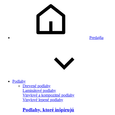
Predajňa
Podlahy
Drevené podlahy
Laminátové podlahy
Vinylové a kompozitné podlahy
Vinylové lepené podlahy
Podlahy, ktoré inšpirujú