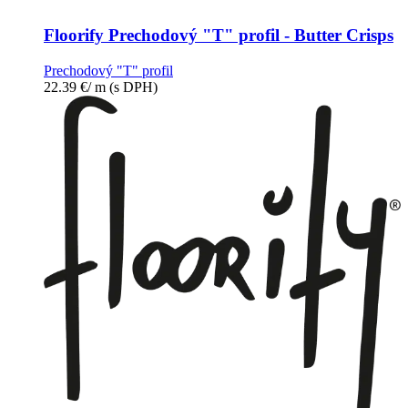
Floorify Prechodový "T" profil - Butter Crisps
Prechodový "T" profil
22.39
€
/ m
(s DPH)