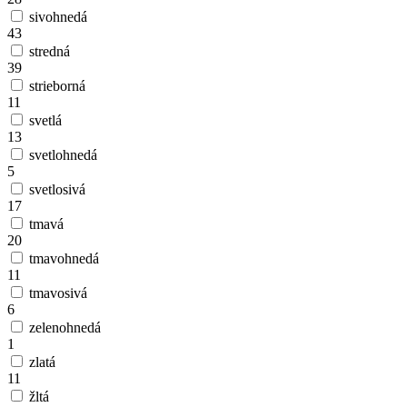
sivohnedá
43
stredná
39
strieborná
11
svetlá
13
svetlohnedá
5
svetlosivá
17
tmavá
20
tmavohnedá
11
tmavosivá
6
zelenohnedá
1
zlatá
11
žltá