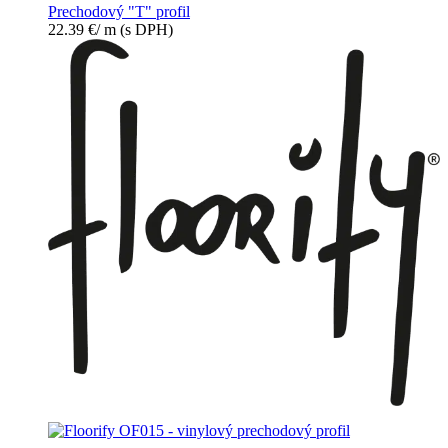
Prechodový "T" profil
22.39
€
/ m
(s DPH)