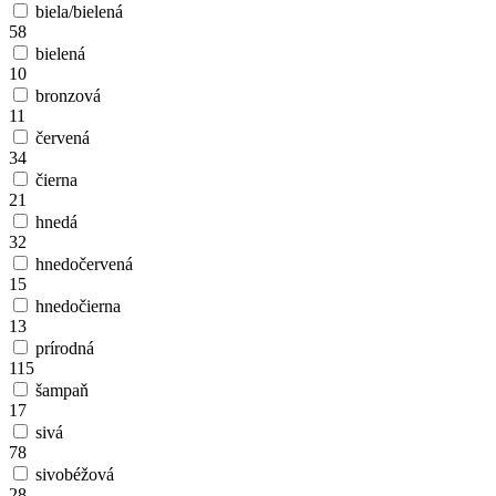
biela/bielená
58
bielená
10
bronzová
11
červená
34
čierna
21
hnedá
32
hnedočervená
15
hnedočierna
13
prírodná
115
šampaň
17
sivá
78
sivobéžová
28