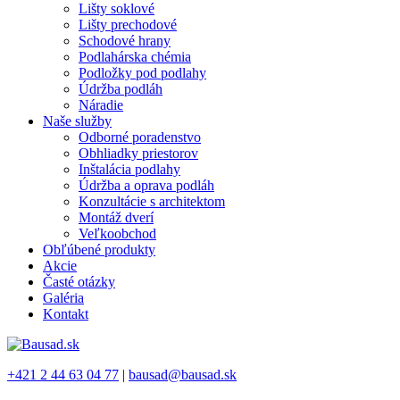
Lišty soklové
Lišty prechodové
Schodové hrany
Podlahárska chémia
Podložky pod podlahy
Údržba podláh
Náradie
Naše služby
Odborné poradenstvo
Obhliadky priestorov
Inštalácia podlahy
Údržba a oprava podláh
Konzultácie s architektom
Montáž dverí
Veľkoobchod
Obľúbené produkty
Akcie
Časté otázky
Galéria
Kontakt
+421 2 44 63 04 77
|
bausad@bausad.sk