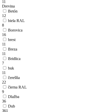
11
Drevina
Betón
12
biela RAL
8
Borovica
16
brest
11
Breza
11
Bridlica
7
buk
11
čerešňa
22
čierna RAL
9
Dlažba
36
Dub
361