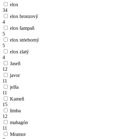
elox
34
elox bronzový
4
elox šampaň
5
elox strieborný
5
elox zlatý
4
Jaseň
12
javor
11
jelša
11
Kameň
15
limba
12
mahagón
11
Mramor