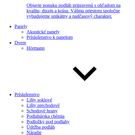
Objavte ponuku podláh pripravenú s ohľadom na
kvalitu, dizajn a krásu. Vášmu priestoru spoločne
vybudujeme unikátny a nadčasový charakter.
Panely
Akustické panely
Príslušenstvo k panelom
Dvere
Hörmann
Príslušenstvo
Lišty soklové
Lišty prechodové
Schodové hrany
Podlahárska chémia
Podložky pod podlahy
Údržba podláh
Náradie