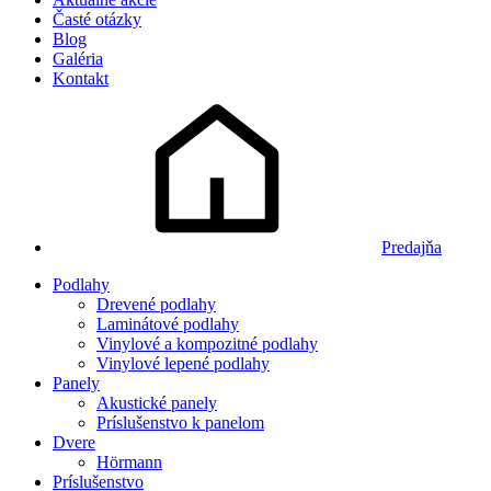
Časté otázky
Blog
Galéria
Kontakt
Predajňa
Podlahy
Drevené podlahy
Laminátové podlahy
Vinylové a kompozitné podlahy
Vinylové lepené podlahy
Panely
Akustické panely
Príslušenstvo k panelom
Dvere
Hörmann
Príslušenstvo