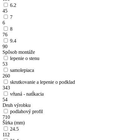
6.2
45
7
6
8
76
9.4
90
Spôsob montáže
lepenie o stenu
53
samolepiaca
260
skrutkovanie a lepenie o podklad
343
vŕtaná - natĺkacia
54
Druh výrobku
podlahový profil
710
Šírka (mm)
24.5
112