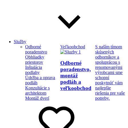
Služby
Odborné
Veľkoobchod
S naším tímom
poradenstvo
skúsených
Obhliadky
odborníkov a
priestorov
spoluprácou s
Odborné
Inštalácia
renomovanými
poradenstvo,
podlahy
výrobcami sme
montáž
Údržba a oprava
schopní
podláh a
podláh
poskytnúť vám
veľkoobchod
Konzultácie s
najlepšie
architektom
riešenia pre vaše
Montáž dverí
potreby.