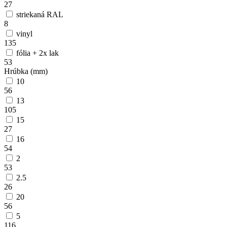
27
striekaná RAL
8
vinyl
135
fólia + 2x lak
53
Hrúbka (mm)
10
56
13
105
15
27
16
54
2
53
2.5
26
20
56
5
116