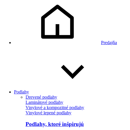
Predajňa
Podlahy
Drevené podlahy
Laminátové podlahy
Vinylové a kompozitné podlahy
Vinylové lepené podlahy
Podlahy, ktoré inšpirujú