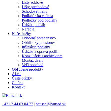
Lišty soklové
Lišty prechodové
Schodové hrany
Podlahárska chémia
Podložky pod podlahy
Údržba podláh
Náradie
Naše služby
Odborné poradenstvo
Obhliadky priestorov
Inštalácia podlahy
Údržba a oprava podláh
Konzultácie s architektom
Montáž dverí
Veľkoobchod
Obľúbené produkty
Akcie
Časté otázky
Galéria
Kontakt
+421 2 44 63 04 77
|
bausad@bausad.sk