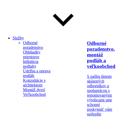
Služby
Odborné
Odborné
poradenstvo
poradenstvo,
Obhliadky
montáž
priestorov
podláh a
Inštalácia
veľkoobchod
podlahy
Údržba a oprava
podláh
S naším tímom
Konzultácie s
skúsených
architektom
odborníkov a
Montáž dverí
spoluprácou s
Veľkoobchod
renomovanými
výrobcami sme
schopní
poskytnúť vám
najlepšie