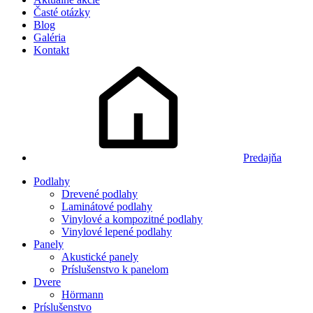
Časté otázky
Blog
Galéria
Kontakt
Predajňa
Podlahy
Drevené podlahy
Laminátové podlahy
Vinylové a kompozitné podlahy
Vinylové lepené podlahy
Panely
Akustické panely
Príslušenstvo k panelom
Dvere
Hörmann
Príslušenstvo