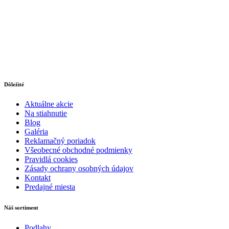
Dôležité
Aktuálne akcie
Na stiahnutie
Blog
Galéria
Reklamačný poriadok
Všeobecné obchodné podmienky
Pravidlá cookies
Zásady ochrany osobných údajov
Kontakt
Predajné miesta
Náš sortiment
Podlahy