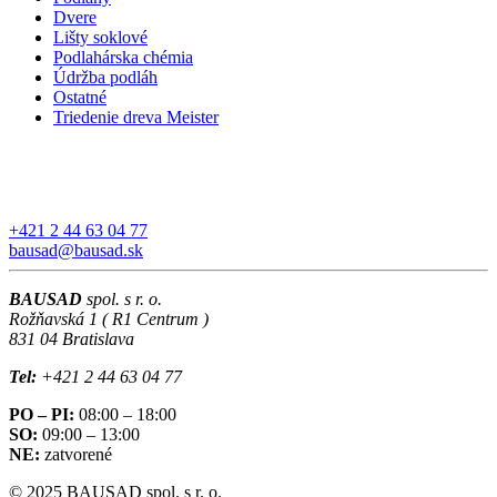
Dvere
Lišty soklové
Podlahárska chémia
Údržba podláh
Ostatné
Triedenie dreva Meister
+421 2 44 63 04 77
bausad@bausad.sk
BAUSAD
spol. s r. o.
Rožňavská 1 ( R1 Centrum )
831 04 Bratislava
Tel:
+421 2 44 63 04 77
PO – PI:
08:00 – 18:00
SO:
09:00 – 13:00
NE:
zatvorené
© 2025 BAUSAD spol. s r. o.