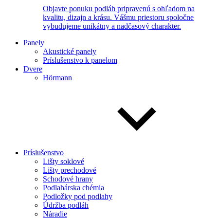
Objavte ponuku podláh pripravenú s ohľadom na
kvalitu, dizajn a krásu. Vášmu priestoru spoločne
vybudujeme unikátny a nadčasový charakter.
Panely
Akustické panely
Príslušenstvo k panelom
Dvere
Hörmann
Príslušenstvo
Lišty soklové
Lišty prechodové
Schodové hrany
Podlahárska chémia
Podložky pod podlahy
Údržba podláh
Náradie