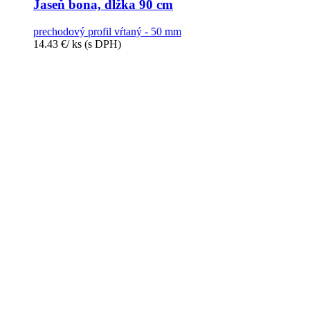
Jaseň bona, dĺžka 90 cm
prechodový profil vŕtaný - 50 mm
14.43
€
/ ks
(s DPH)