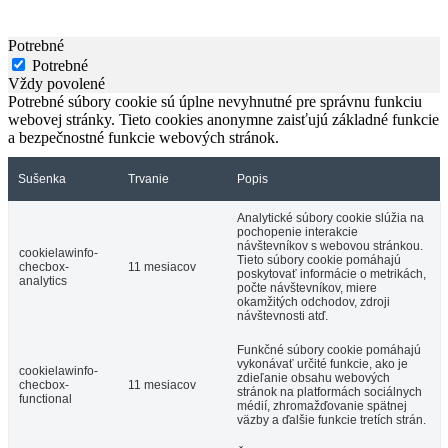
Potrebné
Potrebné
Vždy povolené
Potrebné súbory cookie sú úplne nevyhnutné pre správnu funkciu
webovej stránky. Tieto cookies anonymne zaisťujú základné funkcie
a bezpečnostné funkcie webových stránok.
Sušenka
Trvanie
Popis
Analytické súbory cookie slúžia na
pochopenie interakcie
návštevníkov s webovou stránkou.
cookielawinfo-
Tieto súbory cookie pomáhajú
checbox-
11 mesiacov
poskytovať informácie o metrikách,
analytics
počte návštevníkov, miere
okamžitých odchodov, zdroji
návštevnosti atď.
Funkčné súbory cookie pomáhajú
vykonávať určité funkcie, ako je
cookielawinfo-
zdieľanie obsahu webových
checbox-
11 mesiacov
stránok na platformách sociálnych
functional
médií, zhromažďovanie spätnej
väzby a ďalšie funkcie tretích strán.