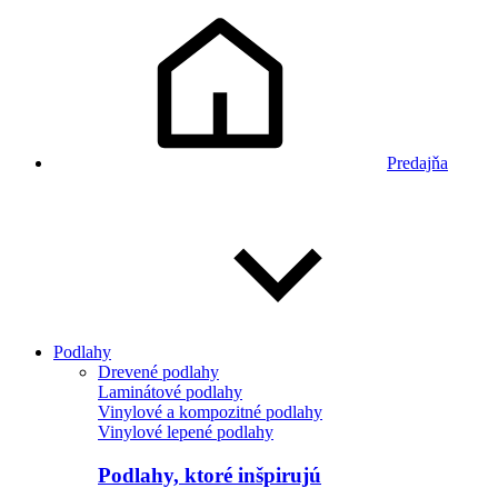
Predajňa
Podlahy
Drevené podlahy
Laminátové podlahy
Vinylové a kompozitné podlahy
Vinylové lepené podlahy
Podlahy, ktoré inšpirujú