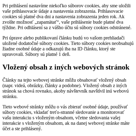
Pri prihlásení nastavíme niekoľko súborov cookies, aby sme uložili
vaše prihlasovacie údaje a nastavenia zobrazenia. Prihlasovacie
cookies sú platné dva dni a nastavenia zobrazenia jeden rok. Ak
zvolíte možnosť „zapamätať“, vaše prihlásenie bude platné dva
týždne. Pri odhlásení sa z vášho účtu sú súbory cookies odstránené.
Pri úprave alebo publikovaní článku budú vo vašom prehliadači
uložené dodatočné súbory cookies. Tieto súbory cookies neobsahujú
žiadne osobné údaje a odkazujú iba na ID článku, ktorý ste
upravovali. Súbory sú platné 1 deň.
Vložený obsah z iných webových stránok
Články na tejto webovej stránke môžu obsahovať vložený obsah
(napr. videá, obrázky, články a podobne). Vložený obsah z iných
stránok sa chová rovnako, akoby návštevník navštívil inú webovú
stránku.
Tieto webové stránky môžu o vás zbierať osobné údaje, používať
súbory cookies, vkladať treťo-stranné sledovanie a monitorovať
vašu interakciu s vloženým obsahom, včetne sledovania vašej
interakcie s vloženým obsahom, ak na danej webovej stránke máte
účet a ste prihlásený.