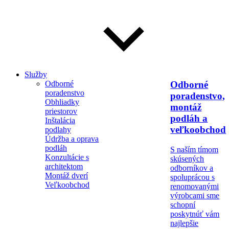
Služby
Odborné
Odborné
poradenstvo
poradenstvo,
Obhliadky
montáž
priestorov
podláh a
Inštalácia
veľkoobchod
podlahy
Údržba a oprava
podláh
S naším tímom
Konzultácie s
skúsených
architektom
odborníkov a
Montáž dverí
spoluprácou s
Veľkoobchod
renomovanými
výrobcami sme
schopní
poskytnúť vám
najlepšie