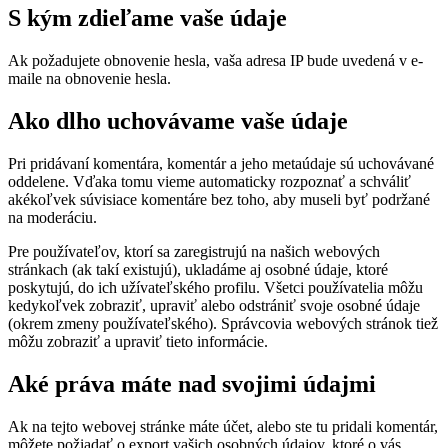
S kým zdieľame vaše údaje
Ak požadujete obnovenie hesla, vaša adresa IP bude uvedená v e-
maile na obnovenie hesla.
Ako dlho uchovávame vaše údaje
Pri pridávaní komentára, komentár a jeho metaúdaje sú uchovávané
oddelene. Vďaka tomu vieme automaticky rozpoznať a schváliť
akékoľvek súvisiace komentáre bez toho, aby museli byť podržané
na moderáciu.
Pre používateľov, ktorí sa zaregistrujú na našich webových
stránkach (ak takí existujú), ukladáme aj osobné údaje, ktoré
poskytujú, do ich užívateľského profilu. Všetci používatelia môžu
kedykoľvek zobraziť, upraviť alebo odstrániť svoje osobné údaje
(okrem zmeny používateľského). Správcovia webových stránok tiež
môžu zobraziť a upraviť tieto informácie.
Aké práva máte nad svojimi údajmi
Ak na tejto webovej stránke máte účet, alebo ste tu pridali komentár,
môžete požiadať o export vašich osobných údajov, ktoré o vás