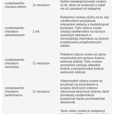
Ďalšie nekategorizované cookies
cookielawinfo-
11 mesiacov
sú tie, ktoré sa analyzujú a zatiaľ
checbox-others
nie sú zaradené do kategórie.
Reklamné cookies slúžia na to, aby
návštevníkom poskytovali
relevantné reklamy a marketingové
cookielawinfo-
kampane. Tieto súbory cookie
checkbox-
1 rok
sledujú návštevníkov na rôznych
advertisement
webových stránkach a
zhromažďujú informácie za účelom
poskytovania prispôsobených
reklám.
Potrebné súbory cookie sú úplne
nevyhnutné pre správnu funkciu
cookielawinfo-
webovej stránky. Tieto cookies
checkbox-
11 mesiacov
anonymne zaisťujú základné
necessary
funkcie a bezpečnostné funkcie
webových stránok.
Výkonnostné súbory cookie sa
používajú na pochopenie a
cookielawinfo-
analýzu kľúčových indexov
checkbox-
11 mesiacov
výkonnosti webových stránok, ktoré
performance
pomáhajú návštevníkom
poskytovať lepšie používateľské
skúsenosti.
Tento súbor cookie je nastavený