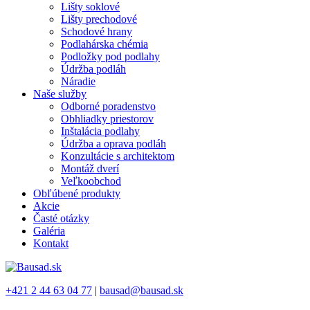
Lišty soklové
Lišty prechodové
Schodové hrany
Podlahárska chémia
Podložky pod podlahy
Údržba podláh
Náradie
Naše služby
Odborné poradenstvo
Obhliadky priestorov
Inštalácia podlahy
Údržba a oprava podláh
Konzultácie s architektom
Montáž dverí
Veľkoobchod
Obľúbené produkty
Akcie
Časté otázky
Galéria
Kontakt
+421 2 44 63 04 77
|
bausad@bausad.sk