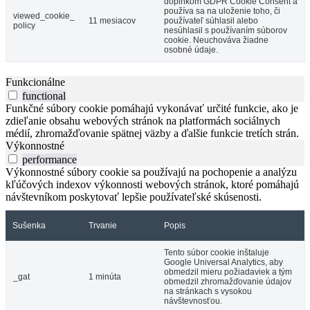
doplnkom GDPR Cookie Consent a
používa sa na uloženie toho, či
viewed_cookie_
11 mesiacov
používateľ súhlasil alebo
policy
nesúhlasil s používaním súborov
cookie. Neuchováva žiadne
osobné údaje.
Funkcionálne
functional
Funkčné súbory cookie pomáhajú vykonávať určité funkcie, ako je
zdieľanie obsahu webových stránok na platformách sociálnych
médií, zhromažďovanie spätnej väzby a ďalšie funkcie tretích strán.
Výkonnostné
performance
Výkonnostné súbory cookie sa používajú na pochopenie a analýzu
kľúčových indexov výkonnosti webových stránok, ktoré pomáhajú
návštevníkom poskytovať lepšie používateľské skúsenosti.
Sušenka
Trvanie
Popis
Tento súbor cookie inštaluje
Google Universal Analytics, aby
obmedzil mieru požiadaviek a tým
_gat
1 minúta
obmedzil zhromažďovanie údajov
na stránkach s vysokou
návštevnosťou.