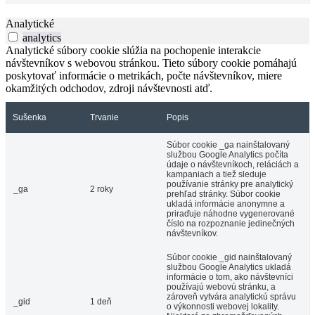
Analytické
analytics
Analytické súbory cookie slúžia na pochopenie interakcie
návštevníkov s webovou stránkou. Tieto súbory cookie pomáhajú
poskytovať informácie o metrikách, počte návštevníkov, miere
okamžitých odchodov, zdroji návštevnosti atď.
Sušenka
Trvanie
Popis
Súbor cookie _ga nainštalovaný
službou Google Analytics počíta
údaje o návštevníkoch, reláciách a
kampaniach a tiež sleduje
používanie stránky pre analytický
_ga
2 roky
prehľad stránky. Súbor cookie
ukladá informácie anonymne a
priraďuje náhodne vygenerované
číslo na rozpoznanie jedinečných
návštevníkov.
Súbor cookie _gid nainštalovaný
službou Google Analytics ukladá
informácie o tom, ako návštevníci
používajú webovú stránku, a
zároveň vytvára analytickú správu
_gid
1 deň
o výkonnosti webovej lokality.