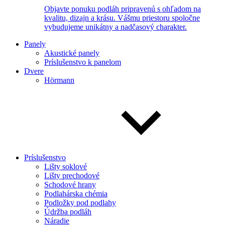
Objavte ponuku podláh pripravenú s ohľadom na
kvalitu, dizajn a krásu. Vášmu priestoru spoločne
vybudujeme unikátny a nadčasový charakter.
Panely
Akustické panely
Príslušenstvo k panelom
Dvere
Hörmann
Príslušenstvo
Lišty soklové
Lišty prechodové
Schodové hrany
Podlahárska chémia
Podložky pod podlahy
Údržba podláh
Náradie