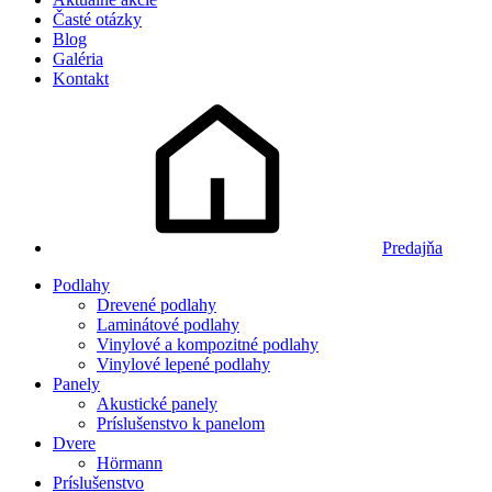
Časté otázky
Blog
Galéria
Kontakt
Predajňa
Podlahy
Drevené podlahy
Laminátové podlahy
Vinylové a kompozitné podlahy
Vinylové lepené podlahy
Panely
Akustické panely
Príslušenstvo k panelom
Dvere
Hörmann
Príslušenstvo