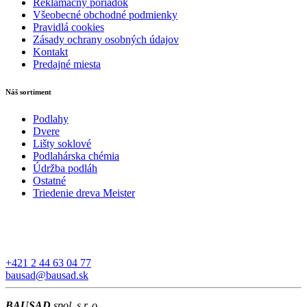
Reklamačný poriadok
Všeobecné obchodné podmienky
Pravidlá cookies
Zásady ochrany osobných údajov
Kontakt
Predajné miesta
Náš sortiment
Podlahy
Dvere
Lišty soklové
Podlahárska chémia
Údržba podláh
Ostatné
Triedenie dreva Meister
+421 2 44 63 04 77
bausad@bausad.sk
BAUSAD
spol. s r. o.