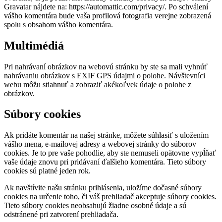
Gravatar nájdete na: https://automattic.com/privacy/. Po schválení
vášho komentára bude vaša profilová fotografia verejne zobrazená
spolu s obsahom vášho komentára.
Multimédiá
Pri nahrávaní obrázkov na webovú stránku by ste sa mali vyhnúť
nahrávaniu obrázkov s EXIF GPS údajmi o polohe. Návštevníci
webu môžu stiahnuť a zobraziť akékoľvek údaje o polohe z
obrázkov.
Súbory cookies
Ak pridáte komentár na našej stránke, môžete súhlasiť s uložením
vášho mena, e-mailovej adresy a webovej stránky do súborov
cookies. Je to pre vaše pohodlie, aby ste nemuseli opätovne vypĺňať
vaše údaje znovu pri pridávaní ďalšieho komentára. Tieto súbory
cookies sú platné jeden rok.
Ak navštívite našu stránku prihlásenia, uložíme dočasné súbory
cookies na určenie toho, či váš prehliadač akceptuje súbory cookies.
Tieto súbory cookies neobsahujú žiadne osobné údaje a sú
odstránené pri zatvorení prehliadača.