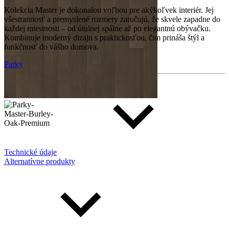
Kolekcia Master je dokonalou voľbou pre akýkoľvek interiér. Jej
všestrannosť a premyslené rozmery zaručujú, že skvele zapadne do
každej miestnosti – od útulnej spálne až po elegantnú obývačku.
Kombinuje moderný dizajn s praktickosťou, čím prináša štýl a
funkčnosť do vášho domova.
Parky
Technické údaje
Alternatívne produkty