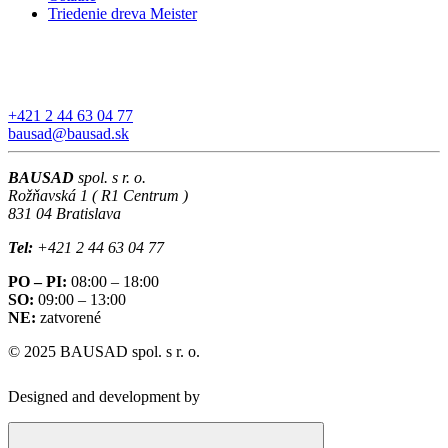
Triedenie dreva Meister
+421 2 44 63 04 77
bausad@bausad.sk
BAUSAD
spol. s r. o.
Rožňavská 1 ( R1 Centrum )
831 04 Bratislava
Tel:
+421 2 44 63 04 77
PO – PI:
08:00 – 18:00
SO:
09:00 – 13:00
NE:
zatvorené
© 2025 BAUSAD spol. s r. o.
Designed and development by