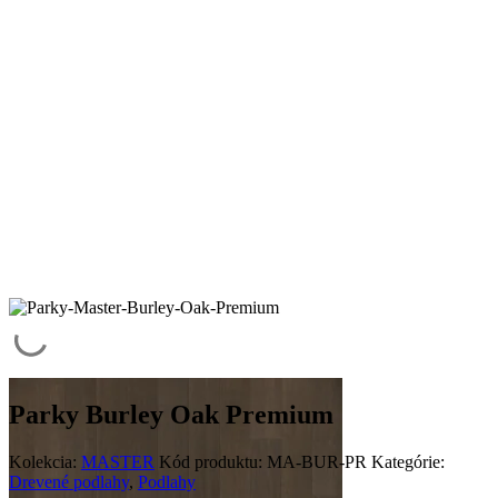
Parky Burley Oak Premium
Kolekcia:
MASTER
Kód produktu:
MA-BUR-PR
Kategórie:
Drevené podlahy
,
Podlahy