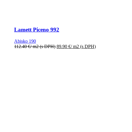
Lamett Piceno 992
Abisko 190
112.40
€
/ m2
(s DPH)
89.90
€
/ m2
(s DPH)