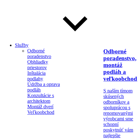
Služby
Odborné
Odborné
poradenstvo
poradenstvo,
Obhliadky
montáž
priestorov
podláh a
Inštalácia
veľkoobchod
podlahy
Údržba a oprava
podláh
S naším tímom
Konzultácie s
skúsených
architektom
odborníkov a
Montáž dverí
spoluprácou s
Veľkoobchod
renomovanými
výrobcami sme
schopní
poskytnúť vám
najlepšie