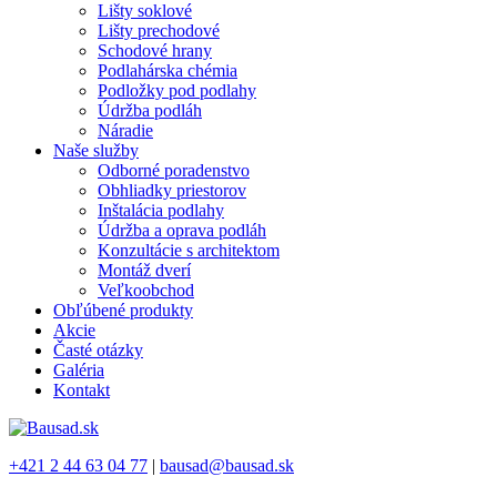
Lišty soklové
Lišty prechodové
Schodové hrany
Podlahárska chémia
Podložky pod podlahy
Údržba podláh
Náradie
Naše služby
Odborné poradenstvo
Obhliadky priestorov
Inštalácia podlahy
Údržba a oprava podláh
Konzultácie s architektom
Montáž dverí
Veľkoobchod
Obľúbené produkty
Akcie
Časté otázky
Galéria
Kontakt
+421 2 44 63 04 77
|
bausad@bausad.sk