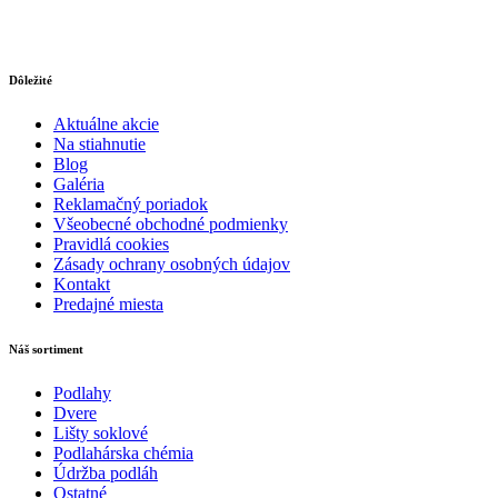
Dôležité
Aktuálne akcie
Na stiahnutie
Blog
Galéria
Reklamačný poriadok
Všeobecné obchodné podmienky
Pravidlá cookies
Zásady ochrany osobných údajov
Kontakt
Predajné miesta
Náš sortiment
Podlahy
Dvere
Lišty soklové
Podlahárska chémia
Údržba podláh
Ostatné