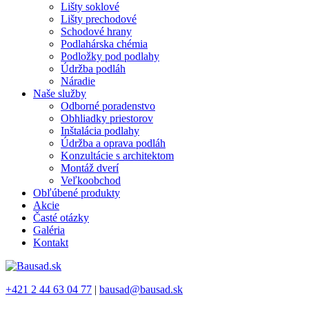
Lišty soklové
Lišty prechodové
Schodové hrany
Podlahárska chémia
Podložky pod podlahy
Údržba podláh
Náradie
Naše služby
Odborné poradenstvo
Obhliadky priestorov
Inštalácia podlahy
Údržba a oprava podláh
Konzultácie s architektom
Montáž dverí
Veľkoobchod
Obľúbené produkty
Akcie
Časté otázky
Galéria
Kontakt
+421 2 44 63 04 77
|
bausad@bausad.sk