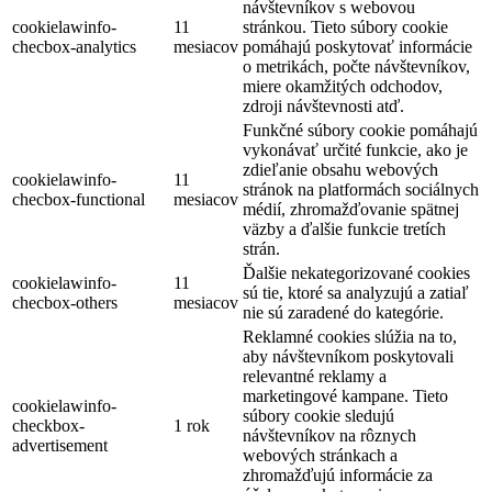
návštevníkov s webovou
cookielawinfo-
11
stránkou. Tieto súbory cookie
checbox-analytics
mesiacov
pomáhajú poskytovať informácie
o metrikách, počte návštevníkov,
miere okamžitých odchodov,
zdroji návštevnosti atď.
Funkčné súbory cookie pomáhajú
vykonávať určité funkcie, ako je
zdieľanie obsahu webových
cookielawinfo-
11
stránok na platformách sociálnych
checbox-functional
mesiacov
médií, zhromažďovanie spätnej
väzby a ďalšie funkcie tretích
strán.
Ďalšie nekategorizované cookies
cookielawinfo-
11
sú tie, ktoré sa analyzujú a zatiaľ
checbox-others
mesiacov
nie sú zaradené do kategórie.
Reklamné cookies slúžia na to,
aby návštevníkom poskytovali
relevantné reklamy a
marketingové kampane. Tieto
cookielawinfo-
súbory cookie sledujú
checkbox-
1 rok
návštevníkov na rôznych
advertisement
webových stránkach a
zhromažďujú informácie za