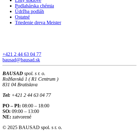
Lišty soklové
Podlahárska chémia
Údržba podláh
Ostatné
Triedenie dreva Meister
+421 2 44 63 04 77
bausad@bausad.sk
BAUSAD
spol. s r. o.
Rožňavská 1 ( R1 Centrum )
831 04 Bratislava
Tel:
+421 2 44 63 04 77
PO – PI:
08:00 – 18:00
SO:
09:00 – 13:00
NE:
zatvorené
© 2025 BAUSAD spol. s r. o.