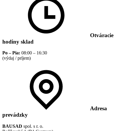
Otváracie
hodiny sklad
Po – Pia:
08:00 – 16:30
(výdaj / príjem)
Adresa
prevádzky
BAUSAD
spol. s r. o.