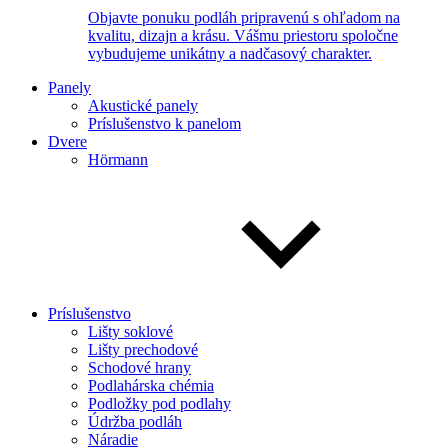
Objavte ponuku podláh pripravenú s ohľadom na
kvalitu, dizajn a krásu. Vášmu priestoru spoločne
vybudujeme unikátny a nadčasový charakter.
Panely
Akustické panely
Príslušenstvo k panelom
Dvere
Hörmann
Príslušenstvo
Lišty soklové
Lišty prechodové
Schodové hrany
Podlahárska chémia
Podložky pod podlahy
Údržba podláh
Náradie