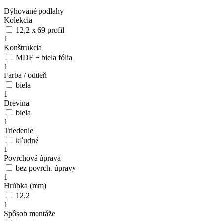
Dýhované podlahy
Kolekcia
12,2 x 69 profil
1
Konštrukcia
MDF + biela fólia
1
Farba / odtieň
biela
1
Drevina
biela
1
Triedenie
kľudné
1
Povrchová úprava
bez povrch. úpravy
1
Hrúbka (mm)
12.2
1
Spôsob montáže