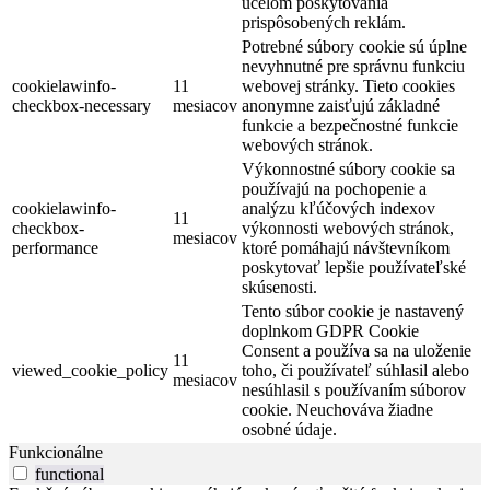
účelom poskytovania
prispôsobených reklám.
Potrebné súbory cookie sú úplne
nevyhnutné pre správnu funkciu
cookielawinfo-
11
webovej stránky. Tieto cookies
checkbox-necessary
mesiacov
anonymne zaisťujú základné
funkcie a bezpečnostné funkcie
webových stránok.
Výkonnostné súbory cookie sa
používajú na pochopenie a
cookielawinfo-
analýzu kľúčových indexov
11
checkbox-
výkonnosti webových stránok,
mesiacov
performance
ktoré pomáhajú návštevníkom
poskytovať lepšie používateľské
skúsenosti.
Tento súbor cookie je nastavený
doplnkom GDPR Cookie
Consent a používa sa na uloženie
11
viewed_cookie_policy
toho, či používateľ súhlasil alebo
mesiacov
nesúhlasil s používaním súborov
cookie. Neuchováva žiadne
osobné údaje.
Funkcionálne
functional