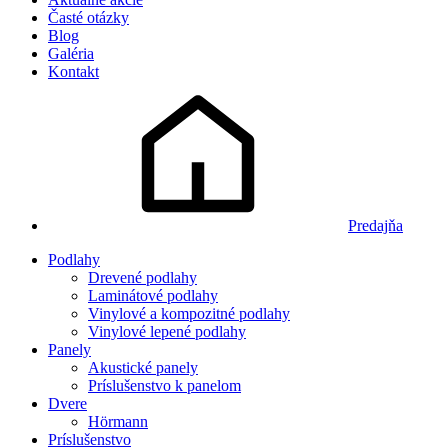
Časté otázky
Blog
Galéria
Kontakt
Predajňa
Podlahy
Drevené podlahy
Laminátové podlahy
Vinylové a kompozitné podlahy
Vinylové lepené podlahy
Panely
Akustické panely
Príslušenstvo k panelom
Dvere
Hörmann
Príslušenstvo