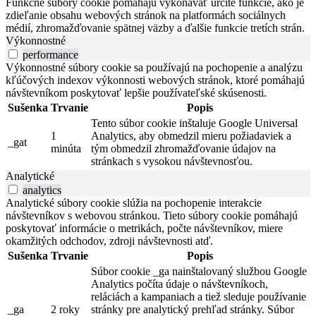
Funkčné súbory cookie pomáhajú vykonávať určité funkcie, ako je
zdieľanie obsahu webových stránok na platformách sociálnych
médií, zhromažďovanie spätnej väzby a ďalšie funkcie tretích strán.
Výkonnostné
performance
Výkonnostné súbory cookie sa používajú na pochopenie a analýzu
kľúčových indexov výkonnosti webových stránok, ktoré pomáhajú
návštevníkom poskytovať lepšie používateľské skúsenosti.
Sušenka
Trvanie
Popis
Tento súbor cookie inštaluje Google Universal
1
Analytics, aby obmedzil mieru požiadaviek a
_gat
minúta
tým obmedzil zhromažďovanie údajov na
stránkach s vysokou návštevnosťou.
Analytické
analytics
Analytické súbory cookie slúžia na pochopenie interakcie
návštevníkov s webovou stránkou. Tieto súbory cookie pomáhajú
poskytovať informácie o metrikách, počte návštevníkov, miere
okamžitých odchodov, zdroji návštevnosti atď.
Sušenka
Trvanie
Popis
Súbor cookie _ga nainštalovaný službou Google
Analytics počíta údaje o návštevníkoch,
reláciách a kampaniach a tiež sleduje používanie
_ga
2 roky
stránky pre analytický prehľad stránky. Súbor