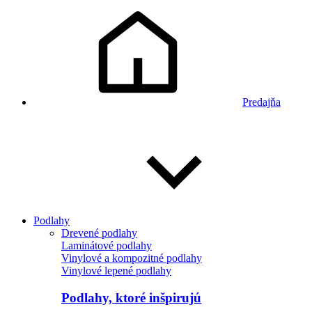
Predajňa
Podlahy
Drevené podlahy
Laminátové podlahy
Vinylové a kompozitné podlahy
Vinylové lepené podlahy
Podlahy, ktoré inšpirujú