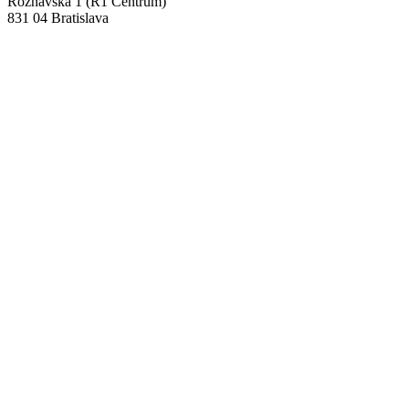
Rožňavská 1 (R1 Centrum)
831 04 Bratislava