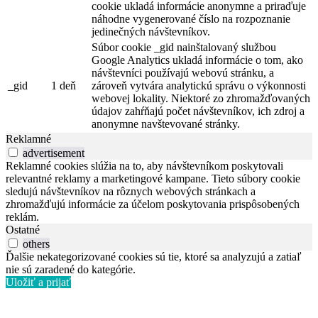
cookie ukladá informácie anonymne a priraďuje
náhodne vygenerované číslo na rozpoznanie
jedinečných návštevníkov.
Súbor cookie _gid nainštalovaný službou
Google Analytics ukladá informácie o tom, ako
návštevníci používajú webovú stránku, a
_gid
1 deň
zároveň vytvára analytickú správu o výkonnosti
webovej lokality. Niektoré zo zhromažďovaných
údajov zahŕňajú počet návštevníkov, ich zdroj a
anonymne navštevované stránky.
Reklamné
advertisement
Reklamné cookies slúžia na to, aby návštevníkom poskytovali
relevantné reklamy a marketingové kampane. Tieto súbory cookie
sledujú návštevníkov na rôznych webových stránkach a
zhromažďujú informácie za účelom poskytovania prispôsobených
reklám.
Ostatné
others
Ďalšie nekategorizované cookies sú tie, ktoré sa analyzujú a zatiaľ
nie sú zaradené do kategórie.
Uložiť a prijať