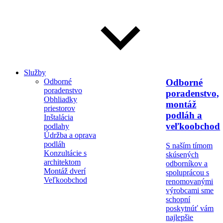
Služby
Odborné
Odborné
poradenstvo
poradenstvo,
Obhliadky
montáž
priestorov
podláh a
Inštalácia
veľkoobchod
podlahy
Údržba a oprava
podláh
S naším tímom
Konzultácie s
skúsených
architektom
odborníkov a
Montáž dverí
spoluprácou s
Veľkoobchod
renomovanými
výrobcami sme
schopní
poskytnúť vám
najlepšie