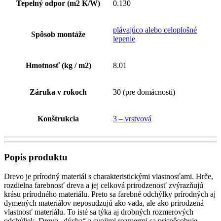
Tepelný odpor (m2 K/W)
0.130
plávajúco alebo celoplošné
Spôsob montáže
lepenie
Hmotnosť (kg / m2)
8.01
Záruka v rokoch
30 (pre domácnosti)
Konštrukcia
3 – vrstvová
Popis produktu
Drevo je prírodný materiál s charakteristickými vlastnosťami. Hrče,
rozdielna farebnosť dreva a jej celková prirodzenosť zvýrazňujú
krásu prírodného materiálu. Preto sa farebné odchýlky prírodných aj
dymených materiálov neposudzujú ako vada, ale ako prirodzená
vlastnosť materiálu. To isté sa týka aj drobných rozmerových
odchýliek. Drevo „dýcha“ a svojimi rozmermi sa prispôsobuje