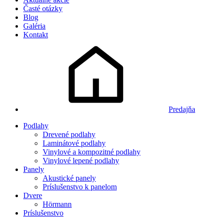
Časté otázky
Blog
Galéria
Kontakt
Predajňa
Podlahy
Drevené podlahy
Laminátové podlahy
Vinylové a kompozitné podlahy
Vinylové lepené podlahy
Panely
Akustické panely
Príslušenstvo k panelom
Dvere
Hörmann
Príslušenstvo