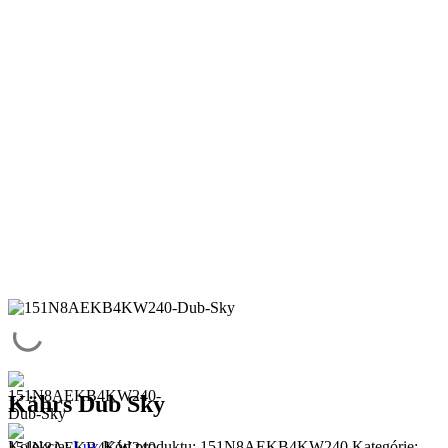
Kährs Dub Sky
Kolekcia:
Lux
Kód produktu:
151N8AEKB4KW240
Kategórie: