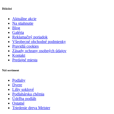
Dôležité
Aktuálne akcie
Na stiahnutie
Blog
Galéria
Reklamačný poriadok
Všeobecné obchodné podmienky
Pravidlá cookies
Zásady ochrany osobných údajov
Kontakt
Predajné miesta
Náš sortiment
Podlahy
Dvere
Lišty soklové
Podlahárska chémia
Údržba podláh
Ostatné
Triedenie dreva Meister