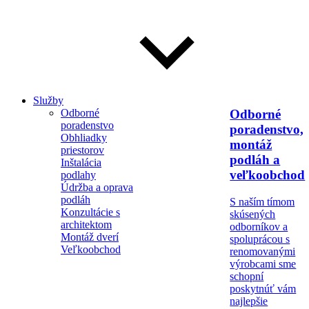
Služby
Odborné
Odborné
poradenstvo
poradenstvo,
Obhliadky
montáž
priestorov
podláh a
Inštalácia
veľkoobchod
podlahy
Údržba a oprava
podláh
S naším tímom
Konzultácie s
skúsených
architektom
odborníkov a
Montáž dverí
spoluprácou s
Veľkoobchod
renomovanými
výrobcami sme
schopní
poskytnúť vám
najlepšie