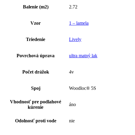
Balenie (m2)
2.72
Vzor
1 – lamela
Triedenie
Lively
Povrchová úprava
ultra matný lak
Počet drážok
4v
Spoj
Woodloc® 5S
Vhodnosť pre podlahové
áno
kúrenie
Odolnosť proti vode
nie