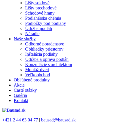
Lišty soklové
Lišty prechodové
Schodové hrany
Podlahárska chémia
Podložky pod podlahy
Údržba podláh
Náradie
Naše služby
Odborné poradenstvo
Obhliadky priestorov
Inštalácia podlahy
Údržba a oprava podláh
Konzultácie s architektom
Montáž dverí
Veľkoobchod
Obľúbené produkty
Akcie
Časté otázky
Galéria
Kontakt
+421 2 44 63 04 77
|
bausad@bausad.sk