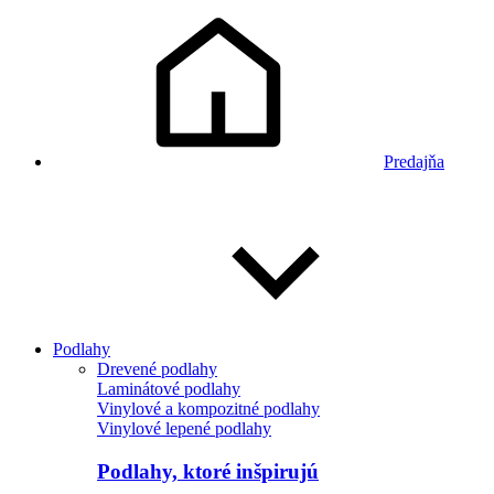
Predajňa
Podlahy
Drevené podlahy
Laminátové podlahy
Vinylové a kompozitné podlahy
Vinylové lepené podlahy
Podlahy, ktoré inšpirujú