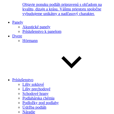
Objavte ponuku podláh pripravenú s ohľadom na
kvalitu, dizajn a krásu. Vášmu priestoru spoločne
vybudujeme unikátny a nadčasový charakter.
Panely
Akustické panely
Príslušenstvo k panelom
Dvere
Hörmann
Príslušenstvo
Lišty soklové
Lišty prechodové
Schodové hrany
Podlahárska chémia
Podložky pod podlahy
Údržba podláh
Náradie