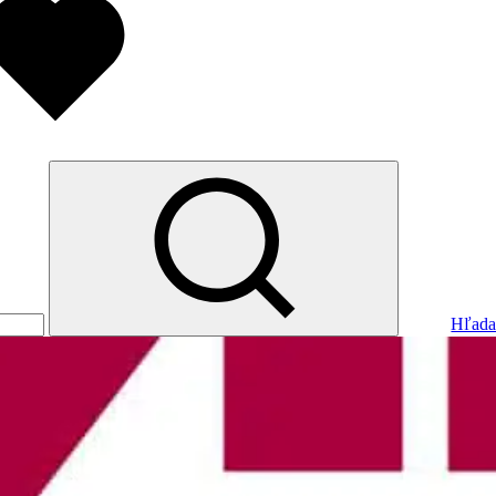
Hľada