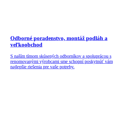
Odborné poradenstvo, montáž podláh a
veľkoobchod
S naším tímom skúsených odborníkov a spoluprácou s
renomovanými výrobcami sme schopní poskytnúť vám
najlepšie riešenia pre vaše potreby.