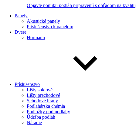
Objavte ponuku podláh pripravenú s ohľadom na kvalitu,
Panely
Akustické panely
Príslušenstvo k panelom
Dvere
Hörmann
Príslušenstvo
Lišty soklové
Lišty prechodové
Schodové hrany
Podlahárska chémia
Podložky pod podlahy
Údržba podláh
Náradie