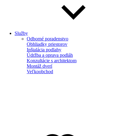
Služby
Odborné poradenstvo
Obhliadky priestorov
Inštalácia podlahy
Údržba a oprava podláh
Konzultácie s architektom
Montáž dverí
Veľkoobchod