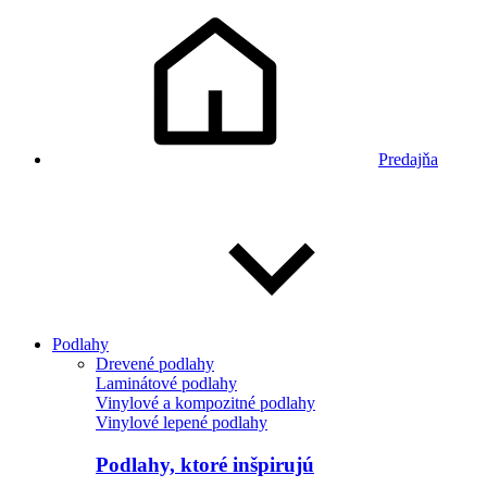
Predajňa
Podlahy
Drevené podlahy
Laminátové podlahy
Vinylové a kompozitné podlahy
Vinylové lepené podlahy
Podlahy, ktoré inšpirujú