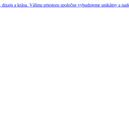
 dizajn a krásu. Vášmu priestoru spoločne vybudujeme unikátny a nad