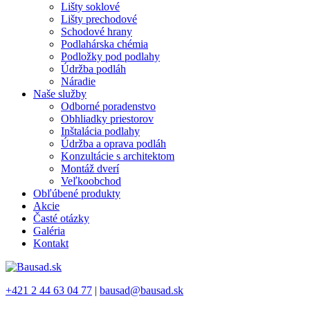
Lišty soklové
Lišty prechodové
Schodové hrany
Podlahárska chémia
Podložky pod podlahy
Údržba podláh
Náradie
Naše služby
Odborné poradenstvo
Obhliadky priestorov
Inštalácia podlahy
Údržba a oprava podláh
Konzultácie s architektom
Montáž dverí
Veľkoobchod
Obľúbené produkty
Akcie
Časté otázky
Galéria
Kontakt
+421 2 44 63 04 77
|
bausad@bausad.sk