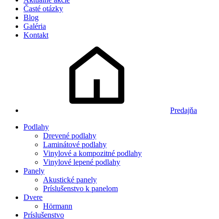
Časté otázky
Blog
Galéria
Kontakt
Predajňa
Podlahy
Drevené podlahy
Laminátové podlahy
Vinylové a kompozitné podlahy
Vinylové lepené podlahy
Panely
Akustické panely
Príslušenstvo k panelom
Dvere
Hörmann
Príslušenstvo