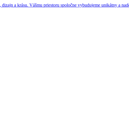
 dizajn a krásu. Vášmu priestoru spoločne vybudujeme unikátny a nad