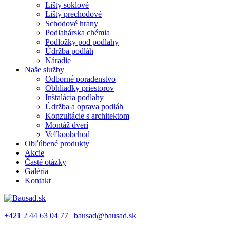
Lišty soklové
Lišty prechodové
Schodové hrany
Podlahárska chémia
Podložky pod podlahy
Údržba podláh
Náradie
Naše služby
Odborné poradenstvo
Obhliadky priestorov
Inštalácia podlahy
Údržba a oprava podláh
Konzultácie s architektom
Montáž dverí
Veľkoobchod
Obľúbené produkty
Akcie
Časté otázky
Galéria
Kontakt
+421 2 44 63 04 77
|
bausad@bausad.sk