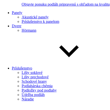
Objavte ponuku podláh pripravenú s ohľadom na kvalitu,
Panely
Akustické panely
Príslušenstvo k panelom
Dvere
Hörmann
Príslušenstvo
Lišty soklové
Lišty prechodové
Schodové hrany
Podlahárska chémia
Podložky pod podlahy
Údržba podláh
Náradie