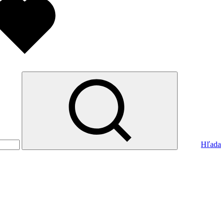
Hľada