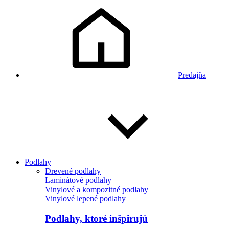
Predajňa
Podlahy
Drevené podlahy
Laminátové podlahy
Vinylové a kompozitné podlahy
Vinylové lepené podlahy
Podlahy, ktoré inšpirujú