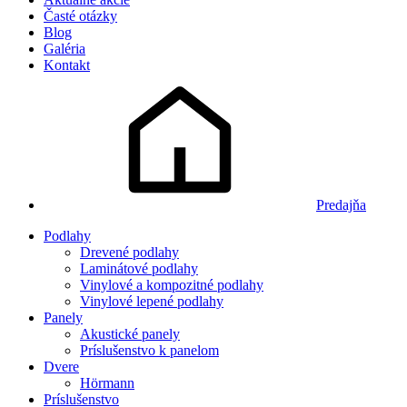
Časté otázky
Blog
Galéria
Kontakt
Predajňa
Podlahy
Drevené podlahy
Laminátové podlahy
Vinylové a kompozitné podlahy
Vinylové lepené podlahy
Panely
Akustické panely
Príslušenstvo k panelom
Dvere
Hörmann
Príslušenstvo