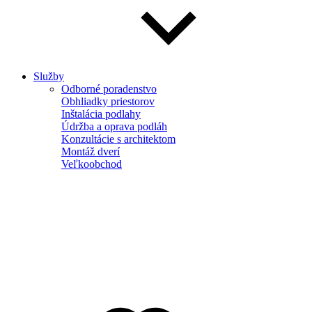
Služby
Odborné poradenstvo
Obhliadky priestorov
Inštalácia podlahy
Údržba a oprava podláh
Konzultácie s architektom
Montáž dverí
Veľkoobchod