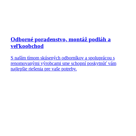
Odborné poradenstvo, montáž podláh a
veľkoobchod
S naším tímom skúsených odborníkov a spoluprácou s
renomovanými výrobcami sme schopní poskytnúť vám
najlepšie riešenia pre vaše potreby.