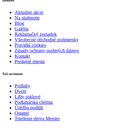
Dôležité
Aktuálne akcie
Na stiahnutie
Blog
Galéria
Reklamačný poriadok
Všeobecné obchodné podmienky
Pravidlá cookies
Zásady ochrany osobných údajov
Kontakt
Predajné miesta
Náš sortiment
Podlahy
Dvere
Lišty soklové
Podlahárska chémia
Údržba podláh
Ostatné
Triedenie dreva Meister