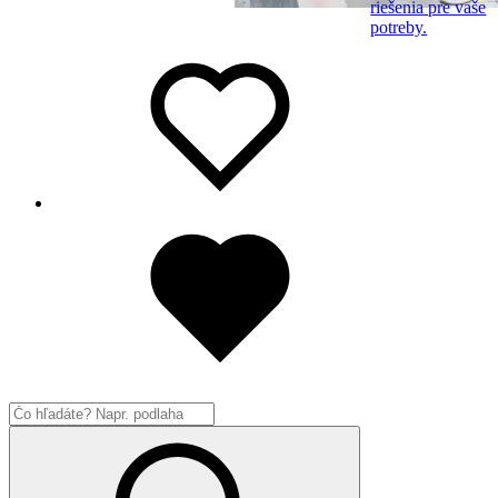
riešenia pre vaše
potreby.