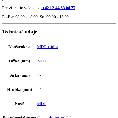
Pre viac info volajte na:
+421 2 44 63 04 77
Po-Pia: 08:00 - 18:00, So: 09:00 - 13:00
Technické údaje
Konštrukcia
MDF + fólia
Dĺžka (mm)
2400
Šírka (mm)
77
Hrúbka (mm)
14
Nosič
MDF
Povrchová úprava
fólia v dekore podlahy