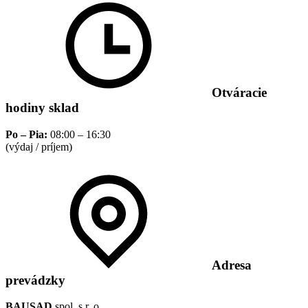
Otváracie
hodiny sklad
Po – Pia:
08:00 – 16:30
(výdaj / príjem)
Adresa
prevádzky
BAUSAD
spol. s r. o.