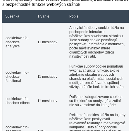
a bezpečnostné funkcie webových stránok.
Sušenka
Trvanie
Popis
Analytické súbory cookie slúžia na
pochopenie interakcie
návštevníkov s webovou stránkou.
cookielawinfo-
Tieto súbory cookie pomáhajú
checbox-
11 mesiacov
poskytovať informácie o metrikách,
analytics
počte návštevníkov, miere
okamžitých odchodov, zdroji
návštevnosti atď.
Funkčné súbory cookie pomáhajú
vykonávať určité funkcie, ako je
cookielawinfo-
zdieľanie obsahu webových
checbox-
11 mesiacov
stránok na platformách sociálnych
functional
médií, zhromažďovanie spätnej
väzby a ďalšie funkcie tretích strán.
Ďalšie nekategorizované cookies
cookielawinfo-
11 mesiacov
sú tie, ktoré sa analyzujú a zatiaľ
checbox-others
nie sú zaradené do kategórie.
Reklamné cookies slúžia na to, aby
návštevníkom poskytovali
relevantné reklamy a marketingové
cookielawinfo-
kampane. Tieto súbory cookie