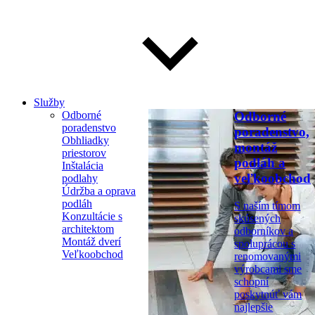
Služby
Odborné
Odborné
poradenstvo
poradenstvo,
Obhliadky
montáž
priestorov
podláh a
Inštalácia
veľkoobchod
podlahy
Údržba a oprava
podláh
S naším tímom
Konzultácie s
skúsených
architektom
odborníkov a
Montáž dverí
spoluprácou s
Veľkoobchod
renomovanými
výrobcami sme
schopní
poskytnúť vám
najlepšie