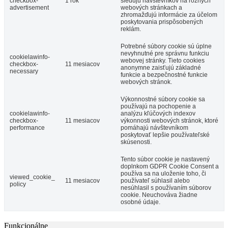
checkbox-
1 rok
sledujú návštevníkov na rôznych
advertisement
webových stránkach a
zhromažďujú informácie za účelom
poskytovania prispôsobených
reklám.
Potrebné súbory cookie sú úplne
nevyhnutné pre správnu funkciu
cookielawinfo-
webovej stránky. Tieto cookies
checkbox-
11 mesiacov
anonymne zaisťujú základné
necessary
funkcie a bezpečnostné funkcie
webových stránok.
Výkonnostné súbory cookie sa
používajú na pochopenie a
cookielawinfo-
analýzu kľúčových indexov
checkbox-
11 mesiacov
výkonnosti webových stránok, ktoré
performance
pomáhajú návštevníkom
poskytovať lepšie používateľské
skúsenosti.
Tento súbor cookie je nastavený
doplnkom GDPR Cookie Consent a
používa sa na uloženie toho, či
viewed_cookie_
11 mesiacov
používateľ súhlasil alebo
policy
nesúhlasil s používaním súborov
cookie. Neuchováva žiadne
osobné údaje.
Funkcionálne