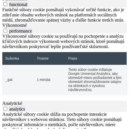
functional
Funkčné súbory cookie pomáhajú vykonávať určité funkcie, ako je
zdieľanie obsahu webových stránok na platformách sociálnych
médií, zhromažďovanie spätnej väzby a ďalšie funkcie tretích strán.
Výkonnostné
performance
Výkonnostné súbory cookie sa používajú na pochopenie a analýzu
kľúčových indexov výkonnosti webových stránok, ktoré pomáhajú
návštevníkom poskytovať lepšie používateľské skúsenosti.
Sušenka
Trvanie
Popis
Tento súbor cookie inštaluje
Google Universal Analytics, aby
obmedzil mieru požiadaviek a tým
_gat
1 minúta
obmedzil zhromažďovanie údajov
na stránkach s vysokou
návštevnosťou.
Analytické
analytics
Analytické súbory cookie slúžia na pochopenie interakcie
návštevníkov s webovou stránkou. Tieto súbory cookie pomáhajú
poskytovať informácie o metrikách, počte návštevníkov, miere