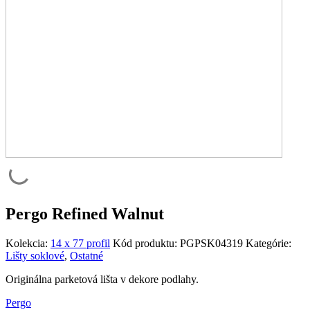
Pergo Refined Walnut
Kolekcia:
14 x 77 profil
Kód produktu:
PGPSK04319
Kategórie:
Lišty soklové
,
Ostatné
Originálna parketová lišta v dekore podlahy.
Pergo