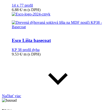
14 x 77 profil
6.88
€
/ m
(s DPH)
Esco Lišta basecoat
KP 38 profil dyha
9.53
€
/ m
(s DPH)
Načítať viac