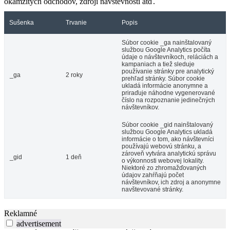
okamžitých odchodov, zdroji návštevnosti atď.
Sušenka
Trvanie
Popis
Súbor cookie _ga nainštalovaný
službou Google Analytics počíta
údaje o návštevníkoch, reláciách a
kampaniach a tiež sleduje
používanie stránky pre analytický
_ga
2 roky
prehľad stránky. Súbor cookie
ukladá informácie anonymne a
priraďuje náhodne vygenerované
číslo na rozpoznanie jedinečných
návštevníkov.
Súbor cookie _gid nainštalovaný
službou Google Analytics ukladá
informácie o tom, ako návštevníci
používajú webovú stránku, a
zároveň vytvára analytickú správu
_gid
1 deň
o výkonnosti webovej lokality.
Niektoré zo zhromažďovaných
údajov zahŕňajú počet
návštevníkov, ich zdroj a anonymne
navštevované stránky.
Reklamné
advertisement