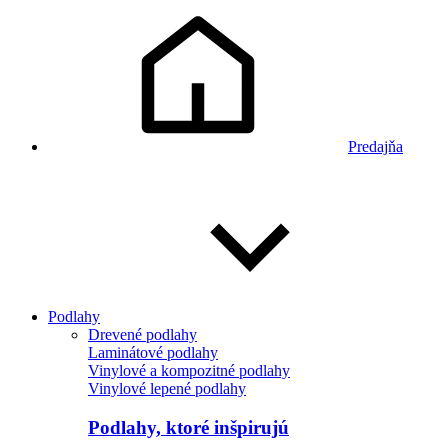
Predajňa
Podlahy
Drevené podlahy
Laminátové podlahy
Vinylové a kompozitné podlahy
Vinylové lepené podlahy
Podlahy, ktoré inšpirujú