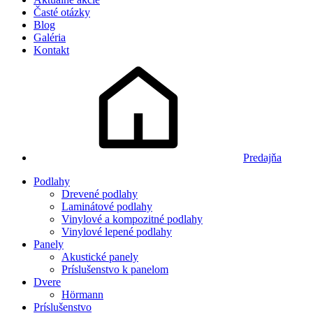
Časté otázky
Blog
Galéria
Kontakt
Predajňa
Podlahy
Drevené podlahy
Laminátové podlahy
Vinylové a kompozitné podlahy
Vinylové lepené podlahy
Panely
Akustické panely
Príslušenstvo k panelom
Dvere
Hörmann
Príslušenstvo