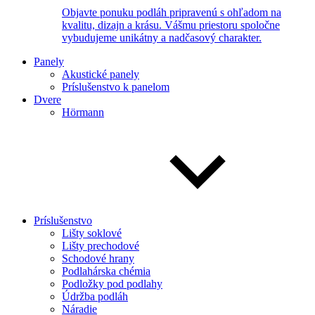
Objavte ponuku podláh pripravenú s ohľadom na
kvalitu, dizajn a krásu. Vášmu priestoru spoločne
vybudujeme unikátny a nadčasový charakter.
Panely
Akustické panely
Príslušenstvo k panelom
Dvere
Hörmann
Príslušenstvo
Lišty soklové
Lišty prechodové
Schodové hrany
Podlahárska chémia
Podložky pod podlahy
Údržba podláh
Náradie