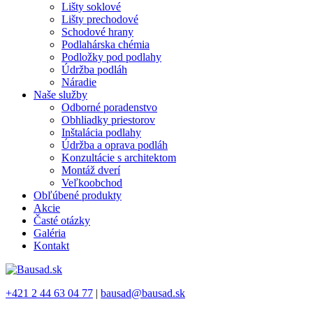
Lišty soklové
Lišty prechodové
Schodové hrany
Podlahárska chémia
Podložky pod podlahy
Údržba podláh
Náradie
Naše služby
Odborné poradenstvo
Obhliadky priestorov
Inštalácia podlahy
Údržba a oprava podláh
Konzultácie s architektom
Montáž dverí
Veľkoobchod
Obľúbené produkty
Akcie
Časté otázky
Galéria
Kontakt
+421 2 44 63 04 77
|
bausad@bausad.sk