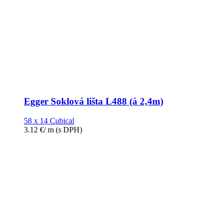
Egger Soklová lišta L488 (á 2,4m)
58 x 14 Cubical
3.12
€
/ m
(s DPH)