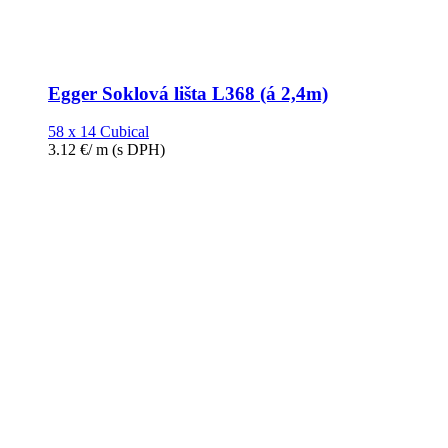
Egger Soklová lišta L368 (á 2,4m)
58 x 14 Cubical
3.12
€
/ m
(s DPH)