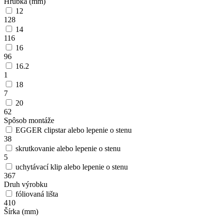
Hrúbka (mm)
12
128
14
116
16
96
16.2
1
18
7
20
62
Spôsob montáže
EGGER clipstar alebo lepenie o stenu
38
skrutkovanie alebo lepenie o stenu
5
uchytávací klip alebo lepenie o stenu
367
Druh výrobku
fóliovaná lišta
410
Šírka (mm)