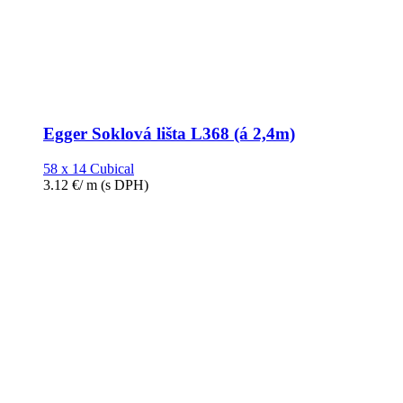
Egger Soklová lišta L368 (á 2,4m)
58 x 14 Cubical
3.12
€
/ m
(s DPH)