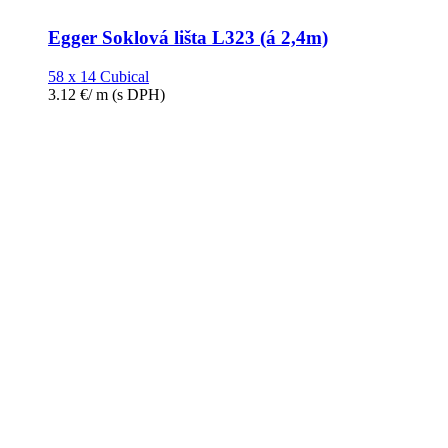
Egger Soklová lišta L323 (á 2,4m)
58 x 14 Cubical
3.12
€
/ m
(s DPH)