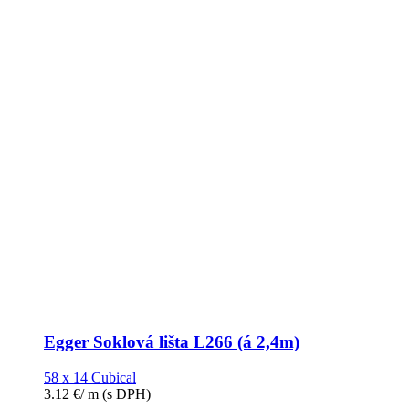
Egger Soklová lišta L266 (á 2,4m)
58 x 14 Cubical
3.12
€
/ m
(s DPH)