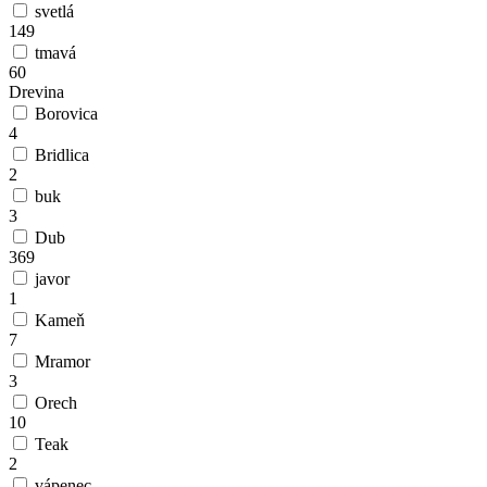
svetlá
149
tmavá
60
Drevina
Borovica
4
Bridlica
2
buk
3
Dub
369
javor
1
Kameň
7
Mramor
3
Orech
10
Teak
2
vápenec