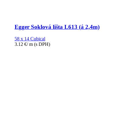
Egger Soklová lišta L613 (á 2,4m)
58 x 14 Cubical
3.12
€
/ m
(s DPH)