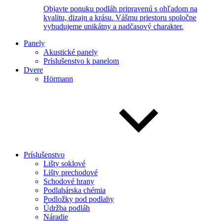
Objavte ponuku podláh pripravenú s ohľadom na
kvalitu, dizajn a krásu. Vášmu priestoru spoločne
vybudujeme unikátny a nadčasový charakter.
Panely
Akustické panely
Príslušenstvo k panelom
Dvere
Hörmann
Príslušenstvo
Lišty soklové
Lišty prechodové
Schodové hrany
Podlahárska chémia
Podložky pod podlahy
Údržba podláh
Náradie