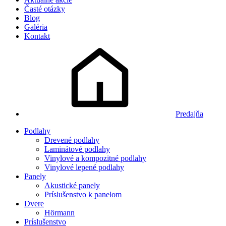
Časté otázky
Blog
Galéria
Kontakt
Predajňa
Podlahy
Drevené podlahy
Laminátové podlahy
Vinylové a kompozitné podlahy
Vinylové lepené podlahy
Panely
Akustické panely
Príslušenstvo k panelom
Dvere
Hörmann
Príslušenstvo