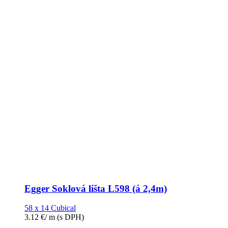
Egger Soklová lišta L598 (á 2,4m)
58 x 14 Cubical
3.12
€
/ m
(s DPH)