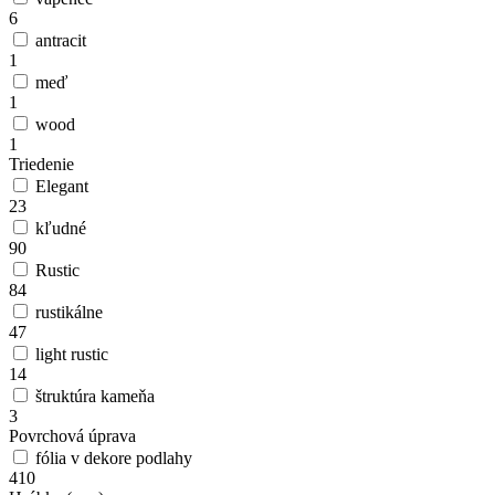
6
antracit
1
meď
1
wood
1
Triedenie
Elegant
23
kľudné
90
Rustic
84
rustikálne
47
light rustic
14
štruktúra kameňa
3
Povrchová úprava
fólia v dekore podlahy
410