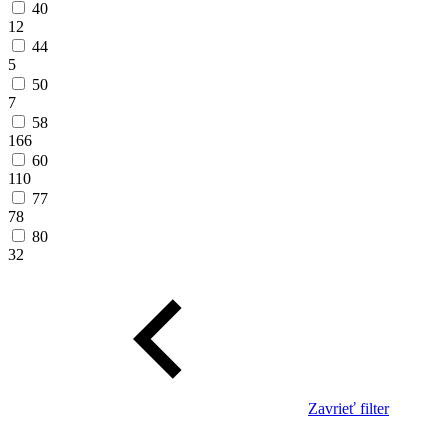
40
12
44
5
50
7
58
166
60
110
77
78
80
32
Zavrieť filter