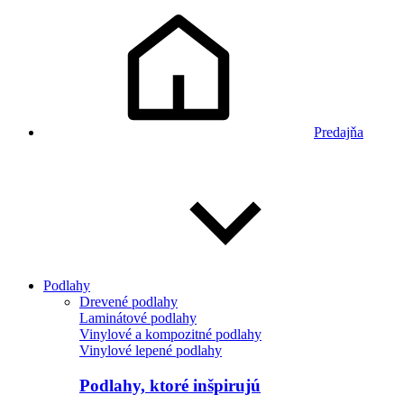
Predajňa
Podlahy
Drevené podlahy
Laminátové podlahy
Vinylové a kompozitné podlahy
Vinylové lepené podlahy
Podlahy, ktoré inšpirujú