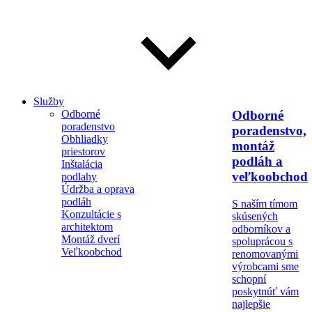
Služby
Odborné
Odborné
poradenstvo
poradenstvo,
Obhliadky
montáž
priestorov
podláh a
Inštalácia
veľkoobchod
podlahy
Údržba a oprava
podláh
S naším tímom
Konzultácie s
skúsených
architektom
odborníkov a
Montáž dverí
spoluprácou s
Veľkoobchod
renomovanými
výrobcami sme
schopní
poskytnúť vám
najlepšie