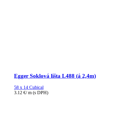
Egger Soklová lišta L488 (á 2,4m)
58 x 14 Cubical
3.12
€
/ m
(s DPH)