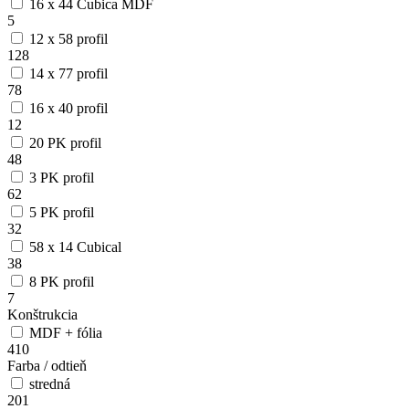
16 x 44 Cubica MDF
5
12 x 58 profil
128
14 x 77 profil
78
16 x 40 profil
12
20 PK profil
48
3 PK profil
62
5 PK profil
32
58 x 14 Cubical
38
8 PK profil
7
Konštrukcia
MDF + fólia
410
Farba / odtieň
stredná
201