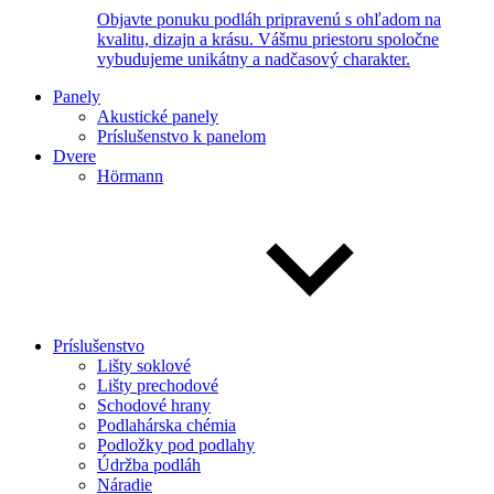
Objavte ponuku podláh pripravenú s ohľadom na
kvalitu, dizajn a krásu. Vášmu priestoru spoločne
vybudujeme unikátny a nadčasový charakter.
Panely
Akustické panely
Príslušenstvo k panelom
Dvere
Hörmann
Príslušenstvo
Lišty soklové
Lišty prechodové
Schodové hrany
Podlahárska chémia
Podložky pod podlahy
Údržba podláh
Náradie