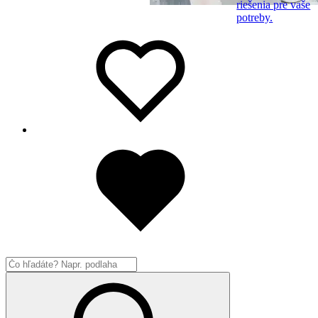
riešenia pre vaše
potreby.