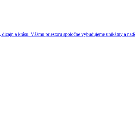
 dizajn a krásu. Vášmu priestoru spoločne vybudujeme unikátny a nad