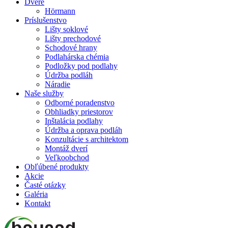
Dvere
Hörmann
Príslušenstvo
Lišty soklové
Lišty prechodové
Schodové hrany
Podlahárska chémia
Podložky pod podlahy
Údržba podláh
Náradie
Naše služby
Odborné poradenstvo
Obhliadky priestorov
Inštalácia podlahy
Údržba a oprava podláh
Konzultácie s architektom
Montáž dverí
Veľkoobchod
Obľúbené produkty
Akcie
Časté otázky
Galéria
Kontakt