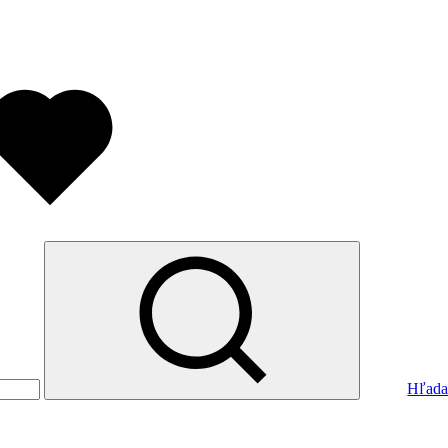
Hľada