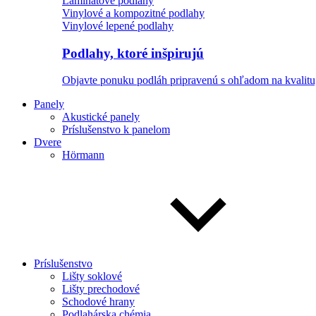
Laminátové podlahy
Vinylové a kompozitné podlahy
Vinylové lepené podlahy
Podlahy, ktoré inšpirujú
Objavte ponuku podláh pripravenú s ohľadom na kvalitu,
Panely
Akustické panely
Príslušenstvo k panelom
Dvere
Hörmann
Príslušenstvo
Lišty soklové
Lišty prechodové
Schodové hrany
Podlahárska chémia