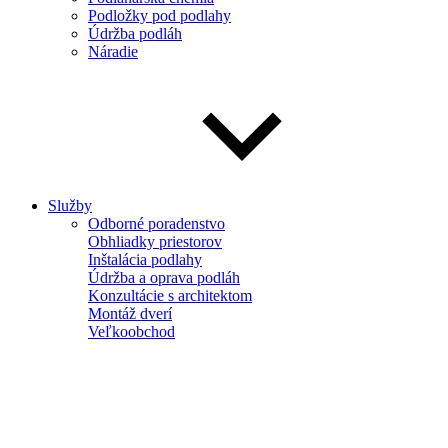
Podložky pod podlahy
Údržba podláh
Náradie
Služby
Odborné poradenstvo
Obhliadky priestorov
Inštalácia podlahy
Údržba a oprava podláh
Konzultácie s architektom
Montáž dverí
Veľkoobchod