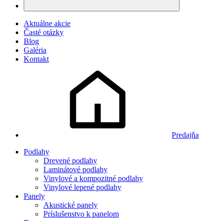
Aktuálne akcie
Časté otázky
Blog
Galéria
Kontakt
Predajňa
Podlahy
Drevené podlahy
Laminátové podlahy
Vinylové a kompozitné podlahy
Vinylové lepené podlahy
Panely
Akustické panely
Príslušenstvo k panelom