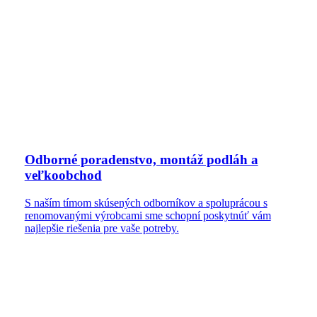
Odborné poradenstvo, montáž podláh a
veľkoobchod
S naším tímom skúsených odborníkov a spoluprácou s
renomovanými výrobcami sme schopní poskytnúť vám
najlepšie riešenia pre vaše potreby.