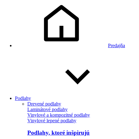
Predajňa
Podlahy
Drevené podlahy
Laminátové podlahy
Vinylové a kompozitné podlahy
Vinylové lepené podlahy
Podlahy, ktoré inšpirujú