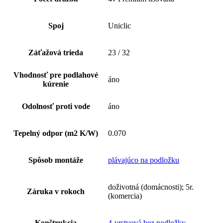
Spoj
Uniclic
Záťažová trieda
23 / 32
Vhodnosť pre podlahové
áno
kúrenie
Odolnosť proti vode
áno
Tepelný odpor (m2 K/W)
0.070
Spôsob montáže
plávajúco na podložku
doživotná (domácnosti); 5r.
Záruka v rokoch
(komercia)
Konštrukcia
4-vrstvová bez podložky