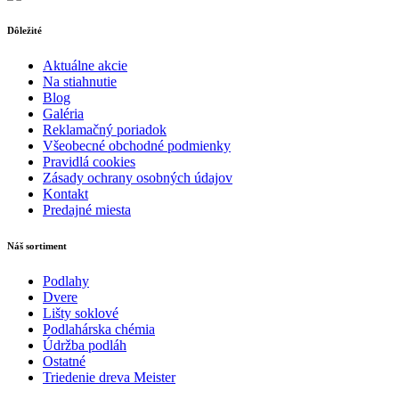
Dôležité
Aktuálne akcie
Na stiahnutie
Blog
Galéria
Reklamačný poriadok
Všeobecné obchodné podmienky
Pravidlá cookies
Zásady ochrany osobných údajov
Kontakt
Predajné miesta
Náš sortiment
Podlahy
Dvere
Lišty soklové
Podlahárska chémia
Údržba podláh
Ostatné
Triedenie dreva Meister