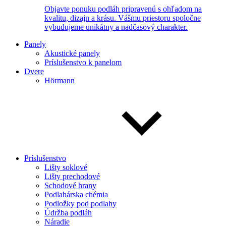
Objavte ponuku podláh pripravenú s ohľadom na
kvalitu, dizajn a krásu. Vášmu priestoru spoločne
vybudujeme unikátny a nadčasový charakter.
Panely
Akustické panely
Príslušenstvo k panelom
Dvere
Hörmann
Príslušenstvo
Lišty soklové
Lišty prechodové
Schodové hrany
Podlahárska chémia
Podložky pod podlahy
Údržba podláh
Náradie