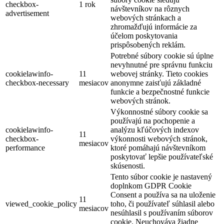
checkbox-
1 rok
návštevníkov na rôznych
advertisement
webových stránkach a
zhromažďujú informácie za
účelom poskytovania
prispôsobených reklám.
Potrebné súbory cookie sú úplne
nevyhnutné pre správnu funkciu
cookielawinfo-
11
webovej stránky. Tieto cookies
checkbox-necessary
mesiacov
anonymne zaisťujú základné
funkcie a bezpečnostné funkcie
webových stránok.
Výkonnostné súbory cookie sa
používajú na pochopenie a
cookielawinfo-
analýzu kľúčových indexov
11
checkbox-
výkonnosti webových stránok,
mesiacov
performance
ktoré pomáhajú návštevníkom
poskytovať lepšie používateľské
skúsenosti.
Tento súbor cookie je nastavený
doplnkom GDPR Cookie
Consent a používa sa na uloženie
11
viewed_cookie_policy
toho, či používateľ súhlasil alebo
mesiacov
nesúhlasil s používaním súborov
cookie. Neuchováva žiadne