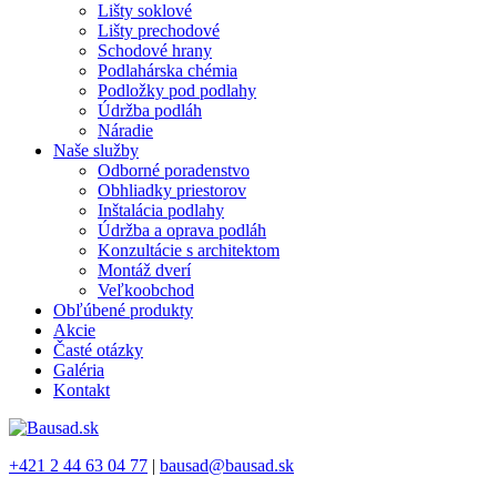
Lišty soklové
Lišty prechodové
Schodové hrany
Podlahárska chémia
Podložky pod podlahy
Údržba podláh
Náradie
Naše služby
Odborné poradenstvo
Obhliadky priestorov
Inštalácia podlahy
Údržba a oprava podláh
Konzultácie s architektom
Montáž dverí
Veľkoobchod
Obľúbené produkty
Akcie
Časté otázky
Galéria
Kontakt
+421 2 44 63 04 77
|
bausad@bausad.sk