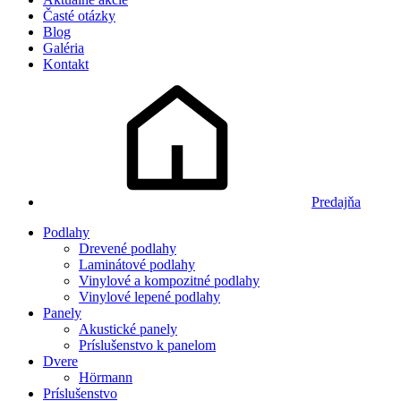
Časté otázky
Blog
Galéria
Kontakt
Predajňa
Podlahy
Drevené podlahy
Laminátové podlahy
Vinylové a kompozitné podlahy
Vinylové lepené podlahy
Panely
Akustické panely
Príslušenstvo k panelom
Dvere
Hörmann
Príslušenstvo