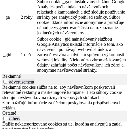
Súbor cookie _ga nainštalovaný službou Google
Analytics počíta údaje o návštevníkoch,
reláciách a kampaniach a tiež sleduje používanie
_ga
2 roky
stránky pre analytický prehľad stránky. Súbor
cookie ukladá informácie anonymne a priraďuje
náhodne vygenerované číslo na rozpoznanie
jedinečných návštevníkov.
Súbor cookie _gid nainštalovaný službou
Google Analytics ukladá informácie o tom, ako
návštevníci používajú webovú stránku, a
_gid
1 deň
zároveň vytvára analytickú správu o výkonnosti
webovej lokality. Niektoré zo zhromažďovaných
údajov zahŕňajú počet návštevníkov, ich zdroj a
anonymne navštevované stránky.
Reklamné
advertisement
Reklamné cookies slúžia na to, aby návštevníkom poskytovali
relevantné reklamy a marketingové kampane. Tieto súbory cookie
sledujú návštevníkov na rôznych webových stránkach a
zhromažďujú informácie za účelom poskytovania prispôsobených
reklám.
Ostatné
others
Ďalšie nekategorizované cookies sú tie, ktoré sa analyzujú a zatiaľ