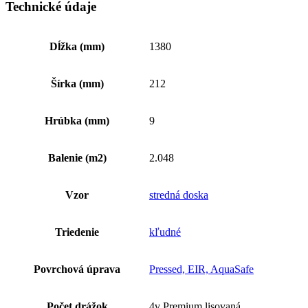
Technické údaje
Dĺžka (mm)
1380
Šírka (mm)
212
Hrúbka (mm)
9
Balenie (m2)
2.048
Vzor
stredná doska
Triedenie
kľudné
Povrchová úprava
Pressed, EIR, AquaSafe
Počet drážok
4v Premium lisovaná