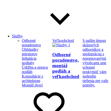
Služby
Odborné
Veľkoobchod
S naším tímom
poradenstvo
skúsených
Obhliadky
odborníkov a
priestorov
spoluprácou s
Odborné
Inštalácia
renomovanými
poradenstvo,
podlahy
výrobcami sme
montáž
Údržba a oprava
schopní
podláh a
podláh
poskytnúť vám
veľkoobchod
Konzultácie s
najlepšie
architektom
riešenia pre vaše
Montáž dverí
potreby.