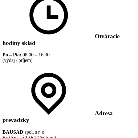
Otváracie
hodiny sklad
Po – Pia:
08:00 – 16:30
(výdaj / príjem)
Adresa
prevádzky
BAUSAD
spol. s r. o.
Rožňavská 1 (R1 Centrum)