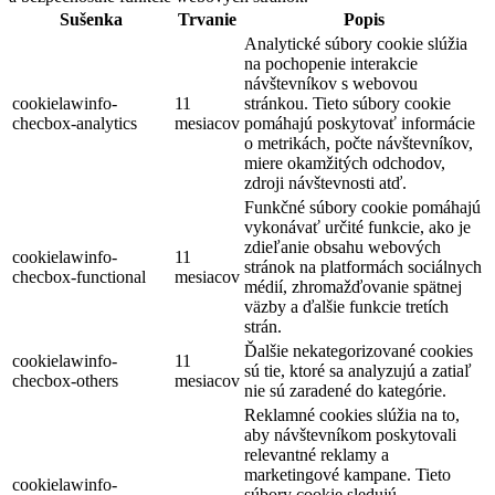
Sušenka
Trvanie
Popis
Analytické súbory cookie slúžia
na pochopenie interakcie
návštevníkov s webovou
cookielawinfo-
11
stránkou. Tieto súbory cookie
checbox-analytics
mesiacov
pomáhajú poskytovať informácie
o metrikách, počte návštevníkov,
miere okamžitých odchodov,
zdroji návštevnosti atď.
Funkčné súbory cookie pomáhajú
vykonávať určité funkcie, ako je
zdieľanie obsahu webových
cookielawinfo-
11
stránok na platformách sociálnych
checbox-functional
mesiacov
médií, zhromažďovanie spätnej
väzby a ďalšie funkcie tretích
strán.
Ďalšie nekategorizované cookies
cookielawinfo-
11
sú tie, ktoré sa analyzujú a zatiaľ
checbox-others
mesiacov
nie sú zaradené do kategórie.
Reklamné cookies slúžia na to,
aby návštevníkom poskytovali
relevantné reklamy a
marketingové kampane. Tieto
cookielawinfo-
súbory cookie sledujú