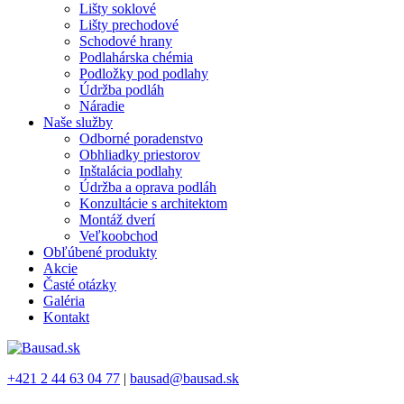
Lišty soklové
Lišty prechodové
Schodové hrany
Podlahárska chémia
Podložky pod podlahy
Údržba podláh
Náradie
Naše služby
Odborné poradenstvo
Obhliadky priestorov
Inštalácia podlahy
Údržba a oprava podláh
Konzultácie s architektom
Montáž dverí
Veľkoobchod
Obľúbené produkty
Akcie
Časté otázky
Galéria
Kontakt
+421 2 44 63 04 77
|
bausad@bausad.sk