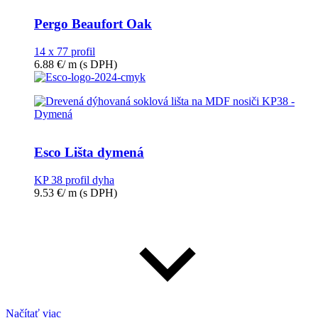
Pergo Beaufort Oak
14 x 77 profil
6.88
€
/ m
(s DPH)
Esco Lišta dymená
KP 38 profil dyha
9.53
€
/ m
(s DPH)
Načítať viac