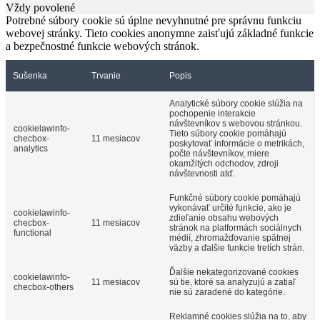
Vždy povolené
Potrebné súbory cookie sú úplne nevyhnutné pre správnu funkciu
webovej stránky. Tieto cookies anonymne zaisťujú základné funkcie
a bezpečnostné funkcie webových stránok.
Sušenka
Trvanie
Popis
Analytické súbory cookie slúžia na
pochopenie interakcie
návštevníkov s webovou stránkou.
cookielawinfo-
Tieto súbory cookie pomáhajú
checbox-
11 mesiacov
poskytovať informácie o metrikách,
analytics
počte návštevníkov, miere
okamžitých odchodov, zdroji
návštevnosti atď.
Funkčné súbory cookie pomáhajú
vykonávať určité funkcie, ako je
cookielawinfo-
zdieľanie obsahu webových
checbox-
11 mesiacov
stránok na platformách sociálnych
functional
médií, zhromažďovanie spätnej
väzby a ďalšie funkcie tretích strán.
Ďalšie nekategorizované cookies
cookielawinfo-
11 mesiacov
sú tie, ktoré sa analyzujú a zatiaľ
checbox-others
nie sú zaradené do kategórie.
Reklamné cookies slúžia na to, aby