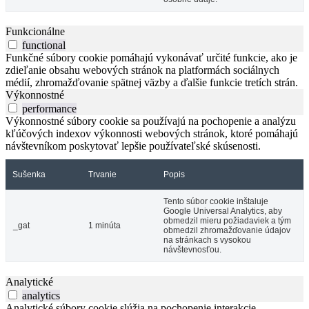
Funkcionálne
functional
Funkčné súbory cookie pomáhajú vykonávať určité funkcie, ako je
zdieľanie obsahu webových stránok na platformách sociálnych
médií, zhromažďovanie spätnej väzby a ďalšie funkcie tretích strán.
Výkonnostné
performance
Výkonnostné súbory cookie sa používajú na pochopenie a analýzu
kľúčových indexov výkonnosti webových stránok, ktoré pomáhajú
návštevníkom poskytovať lepšie používateľské skúsenosti.
Sušenka
Trvanie
Popis
Tento súbor cookie inštaluje
Google Universal Analytics, aby
obmedzil mieru požiadaviek a tým
_gat
1 minúta
obmedzil zhromažďovanie údajov
na stránkach s vysokou
návštevnosťou.
Analytické
analytics
Analytické súbory cookie slúžia na pochopenie interakcie