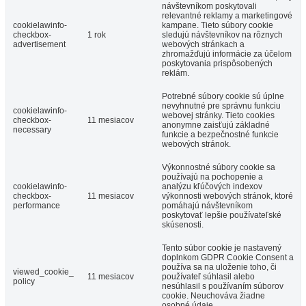
návštevníkom poskytovali
relevantné reklamy a marketingové
cookielawinfo-
kampane. Tieto súbory cookie
checkbox-
1 rok
sledujú návštevníkov na rôznych
advertisement
webových stránkach a
zhromažďujú informácie za účelom
poskytovania prispôsobených
reklám.
Potrebné súbory cookie sú úplne
nevyhnutné pre správnu funkciu
cookielawinfo-
webovej stránky. Tieto cookies
checkbox-
11 mesiacov
anonymne zaisťujú základné
necessary
funkcie a bezpečnostné funkcie
webových stránok.
Výkonnostné súbory cookie sa
používajú na pochopenie a
cookielawinfo-
analýzu kľúčových indexov
checkbox-
11 mesiacov
výkonnosti webových stránok, ktoré
performance
pomáhajú návštevníkom
poskytovať lepšie používateľské
skúsenosti.
Tento súbor cookie je nastavený
doplnkom GDPR Cookie Consent a
používa sa na uloženie toho, či
viewed_cookie_
11 mesiacov
používateľ súhlasil alebo
policy
nesúhlasil s používaním súborov
cookie. Neuchováva žiadne
osobné údaje.