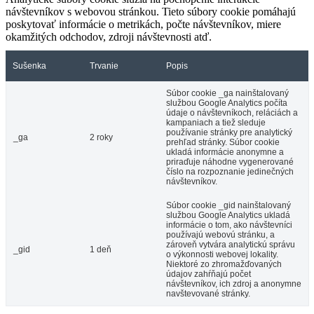
návštevníkov s webovou stránkou. Tieto súbory cookie pomáhajú
poskytovať informácie o metrikách, počte návštevníkov, miere
okamžitých odchodov, zdroji návštevnosti atď.
Sušenka
Trvanie
Popis
Súbor cookie _ga nainštalovaný
službou Google Analytics počíta
údaje o návštevníkoch, reláciách a
kampaniach a tiež sleduje
používanie stránky pre analytický
_ga
2 roky
prehľad stránky. Súbor cookie
ukladá informácie anonymne a
priraďuje náhodne vygenerované
číslo na rozpoznanie jedinečných
návštevníkov.
Súbor cookie _gid nainštalovaný
službou Google Analytics ukladá
informácie o tom, ako návštevníci
používajú webovú stránku, a
zároveň vytvára analytickú správu
_gid
1 deň
o výkonnosti webovej lokality.
Niektoré zo zhromažďovaných
údajov zahŕňajú počet
návštevníkov, ich zdroj a anonymne
navštevované stránky.