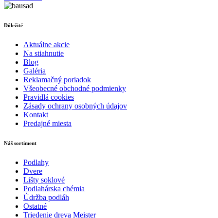
Dôležité
Aktuálne akcie
Na stiahnutie
Blog
Galéria
Reklamačný poriadok
Všeobecné obchodné podmienky
Pravidlá cookies
Zásady ochrany osobných údajov
Kontakt
Predajné miesta
Náš sortiment
Podlahy
Dvere
Lišty soklové
Podlahárska chémia
Údržba podláh
Ostatné
Triedenie dreva Meister