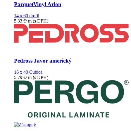
ParquetVinyl Arlon
14 x 60 profil
5.33
€
/ m
(s DPH)
Pedross Javor americký
16 x 40 Cubica
5.79
€
/ m
(s DPH)