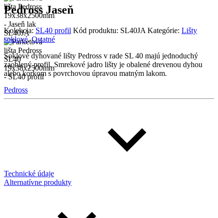
Pedross Jaseň
Kolekcia:
SL40 profil
Kód produktu:
SL40JA
Kategórie:
Lišty
soklové
,
Ostatné
Soklové dyhované lišty Pedross v rade SL 40 majú jednoduchý
zaoblený profil. Smrekové jadro lišty je obalené drevenou dyhou
alebo korkom s povrchovou úpravou matným lakom.
Pedross
Technické údaje
Alternatívne produkty