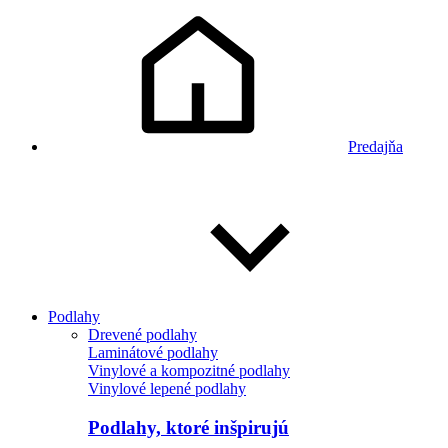
Predajňa
Podlahy
Drevené podlahy
Laminátové podlahy
Vinylové a kompozitné podlahy
Vinylové lepené podlahy
Podlahy, ktoré inšpirujú