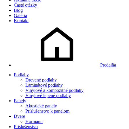
Časté otázky
Blog
Galéria
Kontakt
Predajňa
Podlahy
Drevené podlahy
Laminátové podlahy
Vinylové a kompozitné podlahy
Vinylové lepené podlahy
Panely
Akustické panely
Príslušenstvo k panelom
Dvere
Hörmann
Príslušenstvo