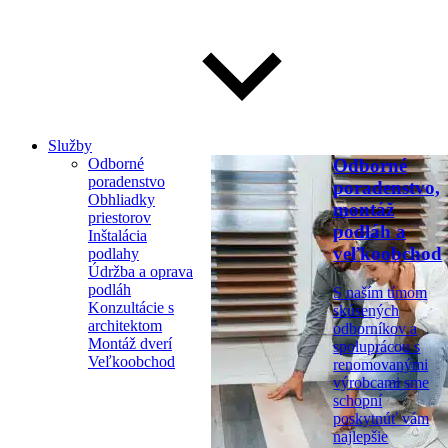
Služby
Odborné
Odborné
poradenstvo
poradenstvo,
Obhliadky
montáž
priestorov
podláh a
Inštalácia
veľkoobchod
podlahy
Údržba a oprava
podláh
S naším tímom
Konzultácie s
skúsených
architektom
odborníkov a
Montáž dverí
spoluprácou s
Veľkoobchod
renomovanými
výrobcami sme
schopní
poskytnúť vám
najlepšie