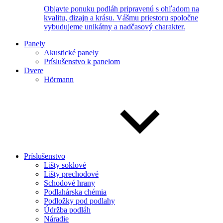
Objavte ponuku podláh pripravenú s ohľadom na
kvalitu, dizajn a krásu. Vášmu priestoru spoločne
vybudujeme unikátny a nadčasový charakter.
Panely
Akustické panely
Príslušenstvo k panelom
Dvere
Hörmann
Príslušenstvo
Lišty soklové
Lišty prechodové
Schodové hrany
Podlahárska chémia
Podložky pod podlahy
Údržba podláh
Náradie