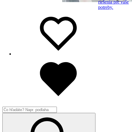
riešenia pre vaše
potreby.