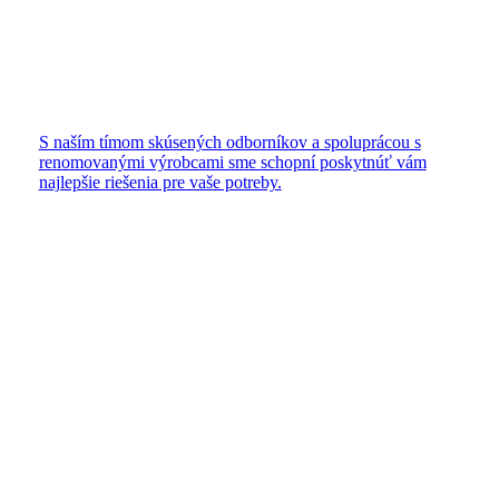
S naším tímom skúsených odborníkov a spoluprácou s
renomovanými výrobcami sme schopní poskytnúť vám
najlepšie riešenia pre vaše potreby.