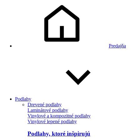
Predajňa
Podlahy
Drevené podlahy
Laminátové podlahy
Vinylové a kompozitné podlahy
Vinylové lepené podlahy
Podlahy, ktoré inšpirujú