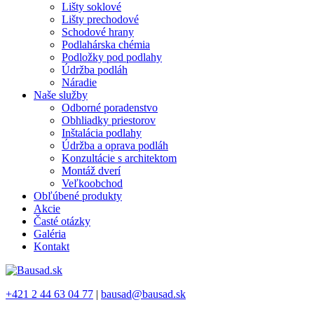
Lišty soklové
Lišty prechodové
Schodové hrany
Podlahárska chémia
Podložky pod podlahy
Údržba podláh
Náradie
Naše služby
Odborné poradenstvo
Obhliadky priestorov
Inštalácia podlahy
Údržba a oprava podláh
Konzultácie s architektom
Montáž dverí
Veľkoobchod
Obľúbené produkty
Akcie
Časté otázky
Galéria
Kontakt
+421 2 44 63 04 77
|
bausad@bausad.sk