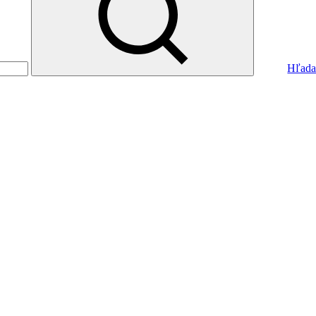
Hľada