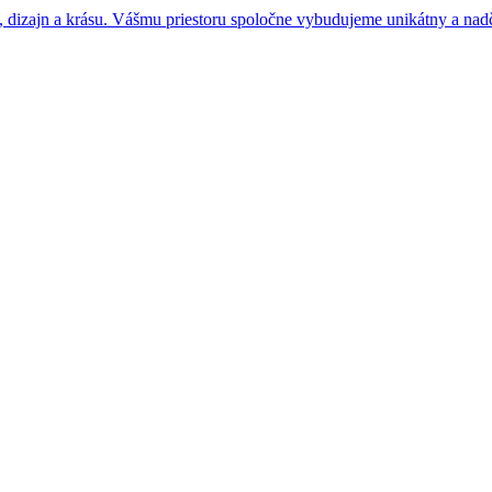
 dizajn a krásu. Vášmu priestoru spoločne vybudujeme unikátny a nad