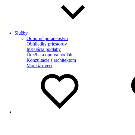
Služby
Odborné poradenstvo
Obhliadky priestorov
Inštalácia podlahy
Údržba a oprava podláh
Konzultácie s architektom
Montáž dverí