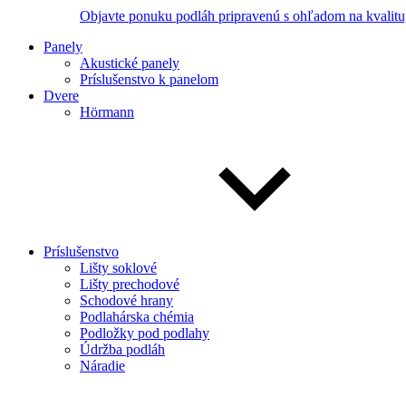
Objavte ponuku podláh pripravenú s ohľadom na kvalitu,
Panely
Akustické panely
Príslušenstvo k panelom
Dvere
Hörmann
Príslušenstvo
Lišty soklové
Lišty prechodové
Schodové hrany
Podlahárska chémia
Podložky pod podlahy
Údržba podláh
Náradie