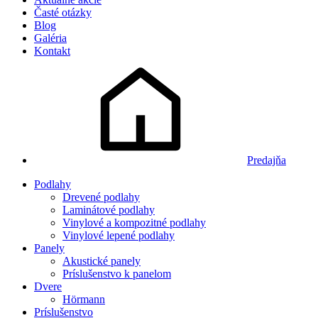
Časté otázky
Blog
Galéria
Kontakt
Predajňa
Podlahy
Drevené podlahy
Laminátové podlahy
Vinylové a kompozitné podlahy
Vinylové lepené podlahy
Panely
Akustické panely
Príslušenstvo k panelom
Dvere
Hörmann
Príslušenstvo