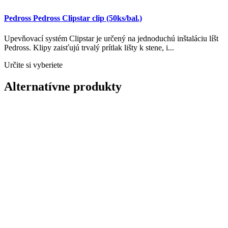
Pedross Pedross Clipstar clip (50ks/bal.)
Upevňovací systém Clipstar je určený na jednoduchú inštaláciu líšt
Pedross. Klipy zaisťujú trvalý prítlak lišty k stene, i...
Určite si vyberiete
Alternatívne produkty