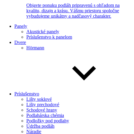
Objavte ponuku podláh pripravenú s ohľadom na
kvalitu, dizajn a krásu. Vášmu priestoru spoločne
vybudujeme unikátny a nadčasový charakter.
Panely
Akustické panely
Príslušenstvo k panelom
Dvere
Hörmann
Príslušenstvo
Lišty soklové
Lišty prechodové
Schodové hrany
Podlahárska chémia
Podložky pod podlahy
Údržba podláh
Náradie