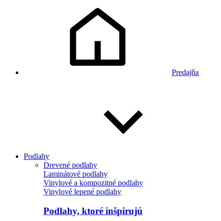
Predajňa
Podlahy
Drevené podlahy
Laminátové podlahy
Vinylové a kompozitné podlahy
Vinylové lepené podlahy
Podlahy, ktoré inšpirujú