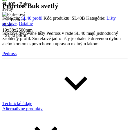
Pedross Buk svetlý
Kolekcia:
SL40 profil
Kód produktu:
SL40B
Kategórie:
Lišty
soklové
,
Ostatné
Soklové dyhované lišty Pedross v rade SL 40 majú jednoduchý
zaoblený profil. Smrekové jadro lišty je obalené drevenou dyhou
alebo korkom s povrchovou úpravou matným lakom.
Pedross
Technické údaje
Alternatívne produkty