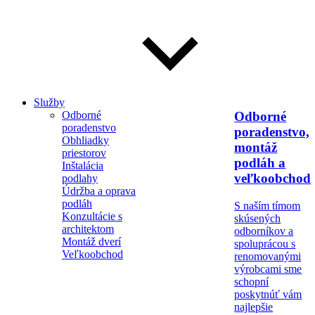
Služby
Odborné
Odborné
poradenstvo
poradenstvo,
Obhliadky
montáž
priestorov
podláh a
Inštalácia
veľkoobchod
podlahy
Údržba a oprava
podláh
S naším tímom
Konzultácie s
skúsených
architektom
odborníkov a
Montáž dverí
spoluprácou s
Veľkoobchod
renomovanými
výrobcami sme
schopní
poskytnúť vám
najlepšie