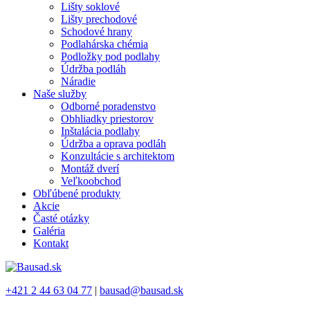
Lišty soklové
Lišty prechodové
Schodové hrany
Podlahárska chémia
Podložky pod podlahy
Údržba podláh
Náradie
Naše služby
Odborné poradenstvo
Obhliadky priestorov
Inštalácia podlahy
Údržba a oprava podláh
Konzultácie s architektom
Montáž dverí
Veľkoobchod
Obľúbené produkty
Akcie
Časté otázky
Galéria
Kontakt
+421 2 44 63 04 77
|
bausad@bausad.sk