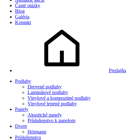
Časté otázky
Blog
Galéria
Kontakt
Predajňa
Podlahy
Drevené podlahy
Laminátové podlahy
Vinylové a kompozitné podlahy
Vinylové lepené podlahy
Panely
Akustické panely
Príslušenstvo k panelom
Dvere
Hörmann
Príslušenstvo