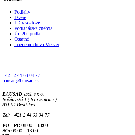
Podlahy
Dvere
Lišty soklové
Podlahárska chémia
Údržba podláh
Ostatné
Triedenie dreva Meister
+421 2 44 63 04 77
bausad@bausad.sk
BAUSAD
spol. s r. o.
Rožňavská 1 ( R1 Centrum )
831 04 Bratislava
Tel:
+421 2 44 63 04 77
PO – PI:
08:00 – 18:00
SO:
09:00 – 13:00