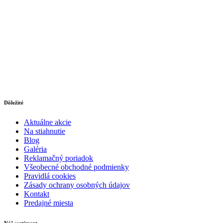
Dôležité
Aktuálne akcie
Na stiahnutie
Blog
Galéria
Reklamačný poriadok
Všeobecné obchodné podmienky
Pravidlá cookies
Zásady ochrany osobných údajov
Kontakt
Predajné miesta
Náš sortiment