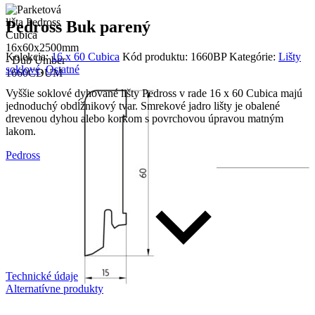
Pedross Buk parený
Kolekcia:
16 x 60 Cubica
Kód produktu:
1660BP
Kategórie:
Lišty
soklové
,
Ostatné
Vyššie soklové dyhované lišty Pedross v rade 16 x 60 Cubica majú
jednoduchý obdĺžnikový tvar. Smrekové jadro lišty je obalené
drevenou dyhou alebo korkom s povrchovou úpravou matným
lakom.
Pedross
Technické údaje
Alternatívne produkty