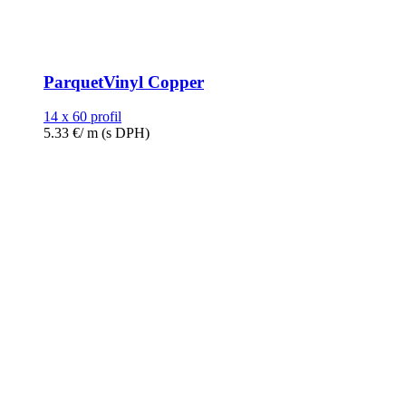
ParquetVinyl Copper
14 x 60 profil
5.33
€
/ m
(s DPH)