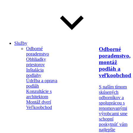
Služby
Odborné
Odborné
poradenstvo
poradenstvo,
Obhliadky
montáž
priestorov
podláh a
Inštalácia
veľkoobchod
podlahy
Údržba a oprava
podláh
S naším tímom
Konzultácie s
skúsených
architektom
odborníkov a
Montáž dverí
spoluprácou s
Veľkoobchod
renomovanými
výrobcami sme
schopní
poskytnúť vám
najlepšie