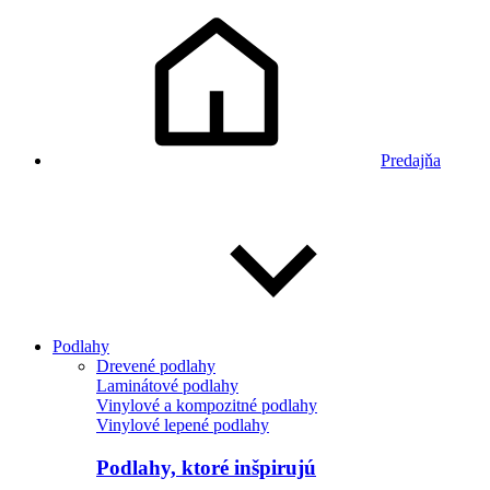
Predajňa
Podlahy
Drevené podlahy
Laminátové podlahy
Vinylové a kompozitné podlahy
Vinylové lepené podlahy
Podlahy, ktoré inšpirujú