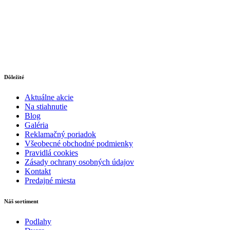
Dôležité
Aktuálne akcie
Na stiahnutie
Blog
Galéria
Reklamačný poriadok
Všeobecné obchodné podmienky
Pravidlá cookies
Zásady ochrany osobných údajov
Kontakt
Predajné miesta
Náš sortiment
Podlahy