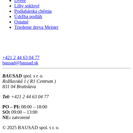
Dvere
Lišty soklové
Podlahárska chémia
Údržba podláh
Ostatné
Triedenie dreva Meister
+421 2 44 63 04 77
bausad@bausad.sk
BAUSAD
spol. s r. o.
Rožňavská 1 ( R1 Centrum )
831 04 Bratislava
Tel:
+421 2 44 63 04 77
PO – PI:
08:00 – 18:00
SO:
09:00 – 13:00
NE:
zatvorené
© 2025 BAUSAD spol. s r. o.