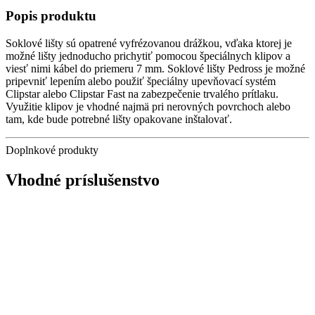
Popis produktu
Soklové lišty sú opatrené vyfrézovanou drážkou, vďaka ktorej je
možné lišty jednoducho prichytiť pomocou špeciálnych klipov a
viesť nimi kábel do priemeru 7 mm. Soklové lišty Pedross je možné
pripevniť lepením alebo použiť špeciálny upevňovací systém
Clipstar alebo Clipstar Fast na zabezpečenie trvalého prítlaku.
Využitie klipov je vhodné najmä pri nerovných povrchoch alebo
tam, kde bude potrebné lišty opakovane inštalovať.
Doplnkové produkty
Vhodné príslušenstvo