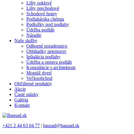
Lišty soklové
Lišty prechodové
Schodové hrany
Podlahárska chémia
Podložky pod podlahy
Údržba podláh
Náradie
Naše služby
Odborné poradenstvo
Obhliadky priestorov
Inštalácia podlahy
Údržba a oprava podláh
Konzultácie s architektom
Montáž dverí
Veľkoobchod
Obľúbené produkty
Akcie
Časté otázky
Galéria
Kontakt
+421 2 44 63 04 77
|
bausad@bausad.sk