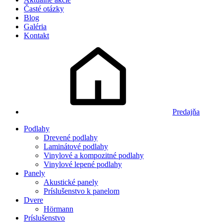
Časté otázky
Blog
Galéria
Kontakt
Predajňa
Podlahy
Drevené podlahy
Laminátové podlahy
Vinylové a kompozitné podlahy
Vinylové lepené podlahy
Panely
Akustické panely
Príslušenstvo k panelom
Dvere
Hörmann
Príslušenstvo