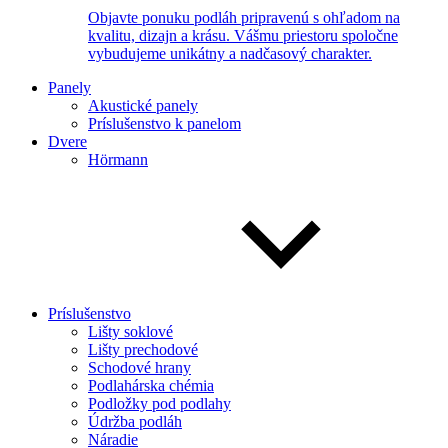
Objavte ponuku podláh pripravenú s ohľadom na
kvalitu, dizajn a krásu. Vášmu priestoru spoločne
vybudujeme unikátny a nadčasový charakter.
Panely
Akustické panely
Príslušenstvo k panelom
Dvere
Hörmann
Príslušenstvo
Lišty soklové
Lišty prechodové
Schodové hrany
Podlahárska chémia
Podložky pod podlahy
Údržba podláh
Náradie