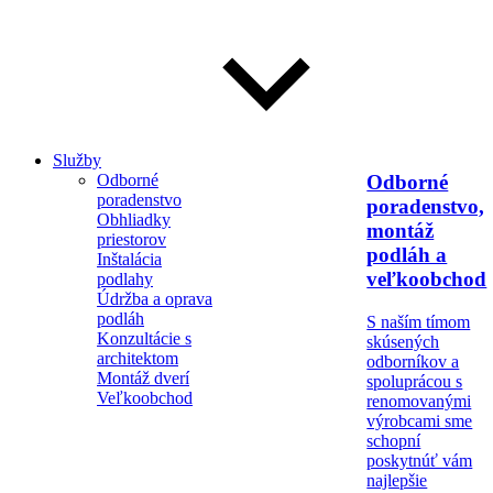
Služby
Odborné
Odborné
poradenstvo
poradenstvo,
Obhliadky
montáž
priestorov
podláh a
Inštalácia
veľkoobchod
podlahy
Údržba a oprava
podláh
S naším tímom
Konzultácie s
skúsených
architektom
odborníkov a
Montáž dverí
spoluprácou s
Veľkoobchod
renomovanými
výrobcami sme
schopní
poskytnúť vám
najlepšie