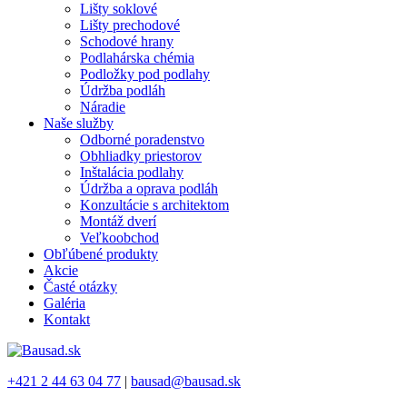
Lišty soklové
Lišty prechodové
Schodové hrany
Podlahárska chémia
Podložky pod podlahy
Údržba podláh
Náradie
Naše služby
Odborné poradenstvo
Obhliadky priestorov
Inštalácia podlahy
Údržba a oprava podláh
Konzultácie s architektom
Montáž dverí
Veľkoobchod
Obľúbené produkty
Akcie
Časté otázky
Galéria
Kontakt
+421 2 44 63 04 77
|
bausad@bausad.sk