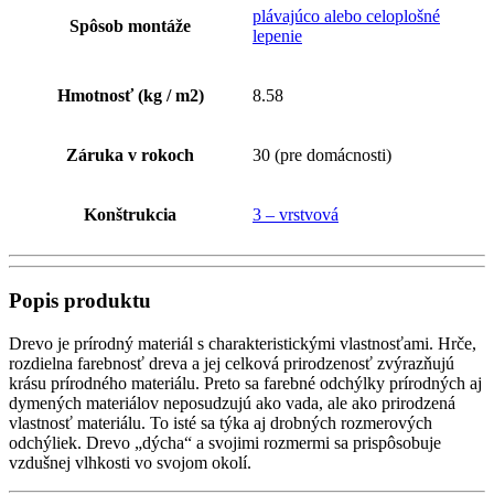
plávajúco alebo celoplošné
Spôsob montáže
lepenie
Hmotnosť (kg / m2)
8.58
Záruka v rokoch
30 (pre domácnosti)
Konštrukcia
3 – vrstvová
Popis produktu
Drevo je prírodný materiál s charakteristickými vlastnosťami. Hrče,
rozdielna farebnosť dreva a jej celková prirodzenosť zvýrazňujú
krásu prírodného materiálu. Preto sa farebné odchýlky prírodných aj
dymených materiálov neposudzujú ako vada, ale ako prirodzená
vlastnosť materiálu. To isté sa týka aj drobných rozmerových
odchýliek. Drevo „dýcha“ a svojimi rozmermi sa prispôsobuje
vzdušnej vlhkosti vo svojom okolí.