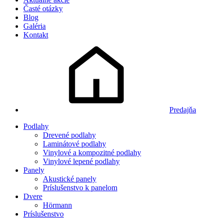
Časté otázky
Blog
Galéria
Kontakt
Predajňa
Podlahy
Drevené podlahy
Laminátové podlahy
Vinylové a kompozitné podlahy
Vinylové lepené podlahy
Panely
Akustické panely
Príslušenstvo k panelom
Dvere
Hörmann
Príslušenstvo