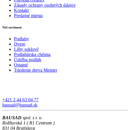
Zásady ochrany osobných údajov
Kontakt
Predajné miesta
Náš sortiment
Podlahy
Dvere
Lišty soklové
Podlahárska chémia
Údržba podláh
Ostatné
Triedenie dreva Meister
+421 2 44 63 04 77
bausad@bausad.sk
BAUSAD
spol. s r. o.
Rožňavská 1 ( R1 Centrum )
831 04 Bratislava