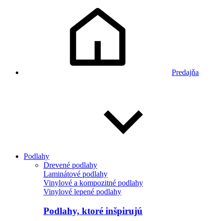
Predajňa
Podlahy
Drevené podlahy
Laminátové podlahy
Vinylové a kompozitné podlahy
Vinylové lepené podlahy
Podlahy, ktoré inšpirujú