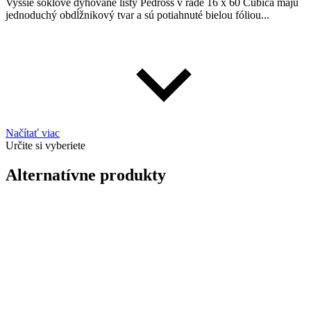
Vyššie soklové dyhované lišty Pedross v rade 16 x 60 Cubica majú
jednoduchý obdĺžnikový tvar a sú potiahnuté bielou fóliou...
Načítať viac
Určite si vyberiete
Alternatívne produkty