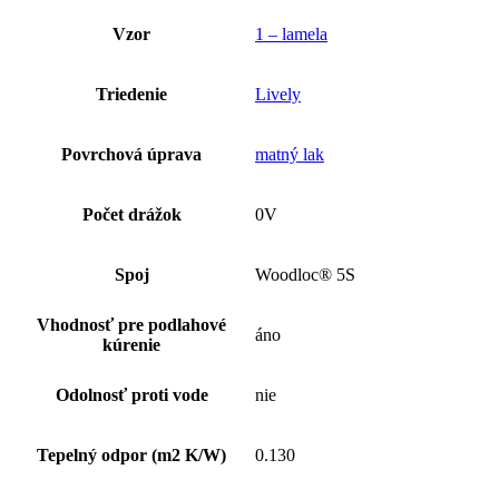
Vzor
1 – lamela
Triedenie
Lively
Povrchová úprava
matný lak
Počet drážok
0V
Spoj
Woodloc® 5S
Vhodnosť pre podlahové
áno
kúrenie
Odolnosť proti vode
nie
Tepelný odpor (m2 K/W)
0.130