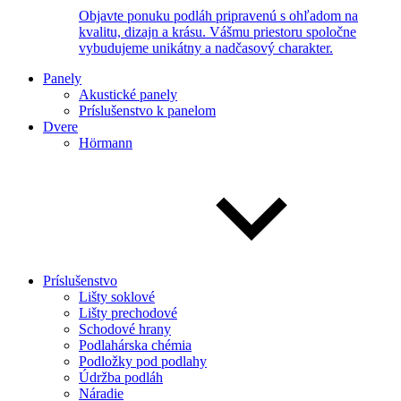
Objavte ponuku podláh pripravenú s ohľadom na
kvalitu, dizajn a krásu. Vášmu priestoru spoločne
vybudujeme unikátny a nadčasový charakter.
Panely
Akustické panely
Príslušenstvo k panelom
Dvere
Hörmann
Príslušenstvo
Lišty soklové
Lišty prechodové
Schodové hrany
Podlahárska chémia
Podložky pod podlahy
Údržba podláh
Náradie