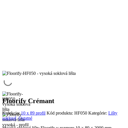
Floorify Crémant
Kolekcia:
10 x 89 profil
Kód produktu:
HF050
Kategórie:
Lišty
soklové
,
Ostatné
Vysoké soklové lišty Floorify v rozmere 10 × 89 × 2000 mm