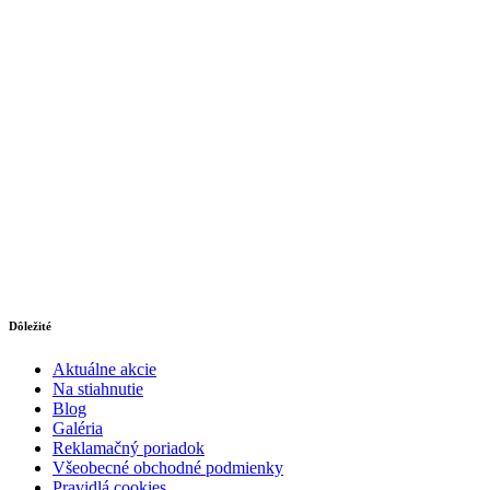
Dôležité
Aktuálne akcie
Na stiahnutie
Blog
Galéria
Reklamačný poriadok
Všeobecné obchodné podmienky
Pravidlá cookies