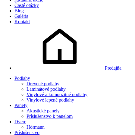
Časté otázky
Blog
Galéria
Kontakt
Predajňa
Podlahy
Drevené podlahy
Laminátové podlahy
Vinylové a kompozitné podlahy
Vinylové lepené podlahy
Panely
Akustické panely
Príslušenstvo k panelom
Dvere
Hörmann
Príslušenstvo