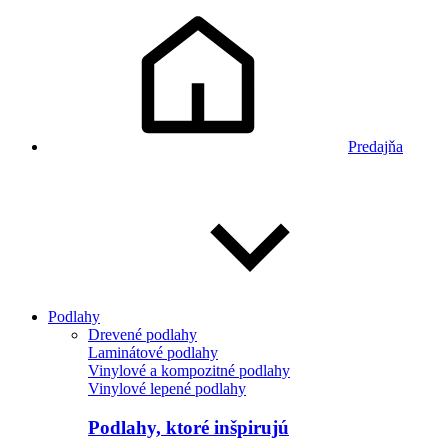
Predajňa
Podlahy
Drevené podlahy
Laminátové podlahy
Vinylové a kompozitné podlahy
Vinylové lepené podlahy
Podlahy, ktoré inšpirujú