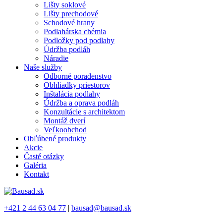
Lišty soklové
Lišty prechodové
Schodové hrany
Podlahárska chémia
Podložky pod podlahy
Údržba podláh
Náradie
Naše služby
Odborné poradenstvo
Obhliadky priestorov
Inštalácia podlahy
Údržba a oprava podláh
Konzultácie s architektom
Montáž dverí
Veľkoobchod
Obľúbené produkty
Akcie
Časté otázky
Galéria
Kontakt
+421 2 44 63 04 77
|
bausad@bausad.sk