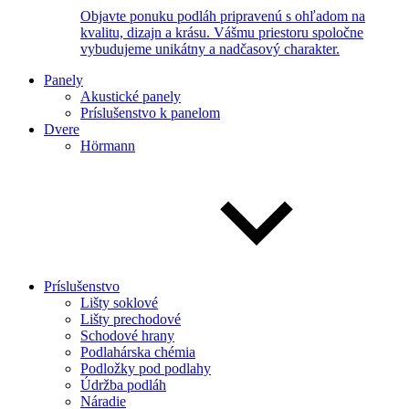
Objavte ponuku podláh pripravenú s ohľadom na
kvalitu, dizajn a krásu. Vášmu priestoru spoločne
vybudujeme unikátny a nadčasový charakter.
Panely
Akustické panely
Príslušenstvo k panelom
Dvere
Hörmann
Príslušenstvo
Lišty soklové
Lišty prechodové
Schodové hrany
Podlahárska chémia
Podložky pod podlahy
Údržba podláh
Náradie