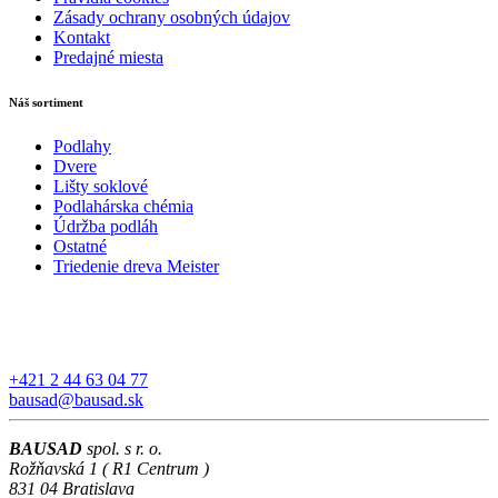
Zásady ochrany osobných údajov
Kontakt
Predajné miesta
Náš sortiment
Podlahy
Dvere
Lišty soklové
Podlahárska chémia
Údržba podláh
Ostatné
Triedenie dreva Meister
+421 2 44 63 04 77
bausad@bausad.sk
BAUSAD
spol. s r. o.
Rožňavská 1 ( R1 Centrum )
831 04 Bratislava