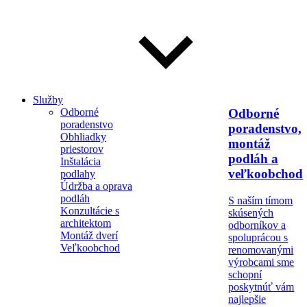
Služby
Odborné
Odborné
poradenstvo
poradenstvo,
Obhliadky
montáž
priestorov
podláh a
Inštalácia
veľkoobchod
podlahy
Údržba a oprava
podláh
S naším tímom
Konzultácie s
skúsených
architektom
odborníkov a
Montáž dverí
spoluprácou s
Veľkoobchod
renomovanými
výrobcami sme
schopní
poskytnúť vám
najlepšie