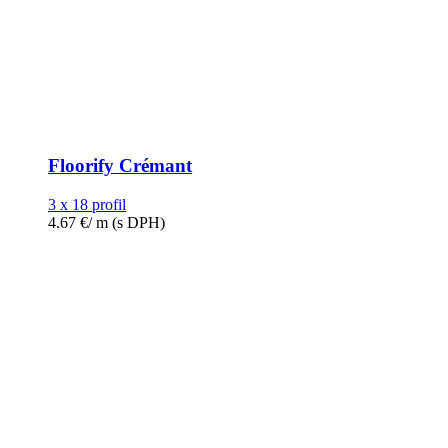
Floorify Crémant
3 x 18 profil
4.67
€
/ m
(s DPH)