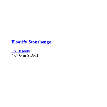
Floorify Stonehenge
3 x 18 profil
4.67
€
/ m
(s DPH)