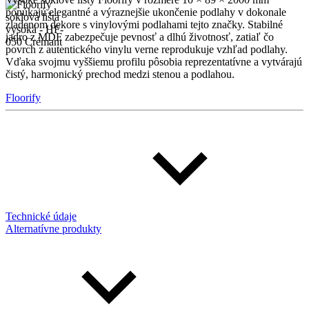
ponúkajú elegantné a výraznejšie ukončenie podlahy v dokonale
zladenom dekore s vinylovými podlahami tejto značky. Stabilné
jadro z MDF zabezpečuje pevnosť a dlhú životnosť, zatiaľ čo
povrch z autentického vinylu verne reprodukuje vzhľad podlahy.
Vďaka svojmu vyššiemu profilu pôsobia reprezentatívne a vytvárajú
čistý, harmonický prechod medzi stenou a podlahou.
Floorify
Technické údaje
Alternatívne produkty