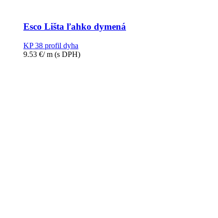
Esco Lišta ľahko dymená
KP 38 profil dyha
9.53
€
/ m
(s DPH)