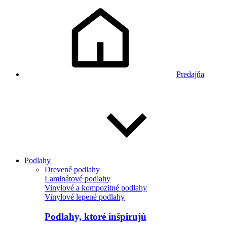
Predajňa
Podlahy
Drevené podlahy
Laminátové podlahy
Vinylové a kompozitné podlahy
Vinylové lepené podlahy
Podlahy, ktoré inšpirujú