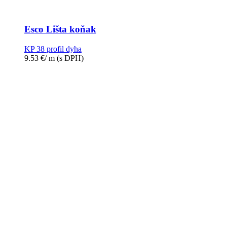
Esco Lišta koňak
KP 38 profil dyha
9.53
€
/ m
(s DPH)