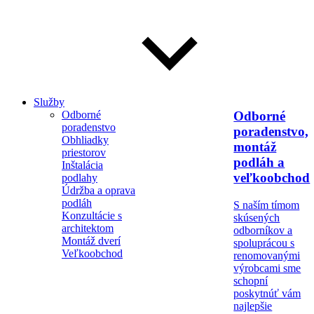
Služby
Odborné
Odborné
poradenstvo
poradenstvo,
Obhliadky
montáž
priestorov
podláh a
Inštalácia
veľkoobchod
podlahy
Údržba a oprava
podláh
S naším tímom
Konzultácie s
skúsených
architektom
odborníkov a
Montáž dverí
spoluprácou s
Veľkoobchod
renomovanými
výrobcami sme
schopní
poskytnúť vám
najlepšie