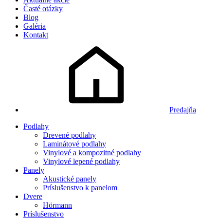
Časté otázky
Blog
Galéria
Kontakt
Predajňa
Podlahy
Drevené podlahy
Laminátové podlahy
Vinylové a kompozitné podlahy
Vinylové lepené podlahy
Panely
Akustické panely
Príslušenstvo k panelom
Dvere
Hörmann
Príslušenstvo