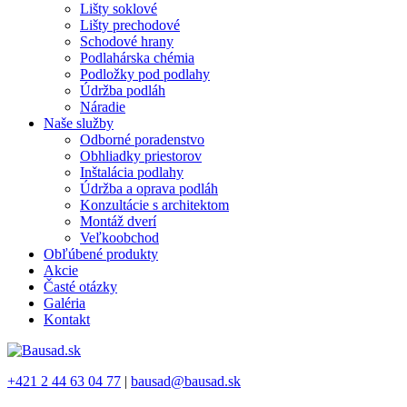
Lišty soklové
Lišty prechodové
Schodové hrany
Podlahárska chémia
Podložky pod podlahy
Údržba podláh
Náradie
Naše služby
Odborné poradenstvo
Obhliadky priestorov
Inštalácia podlahy
Údržba a oprava podláh
Konzultácie s architektom
Montáž dverí
Veľkoobchod
Obľúbené produkty
Akcie
Časté otázky
Galéria
Kontakt
+421 2 44 63 04 77
|
bausad@bausad.sk