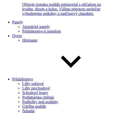
Objavte ponuku podláh pripravenú s ohľadom na
kvalitu, dizajn a krásu. Vášmu priestoru spoločne
vybudujeme unikátny a nadčasový charakter.
Panely
Akustické panely
Príslušenstvo k panelom
Dvere
Hörmann
Príslušenstvo
Lišty soklové
Lišty prechodové
Schodové hrany
Podlahárska chémia
Podložky pod podlahy
Údržba podláh
Náradie