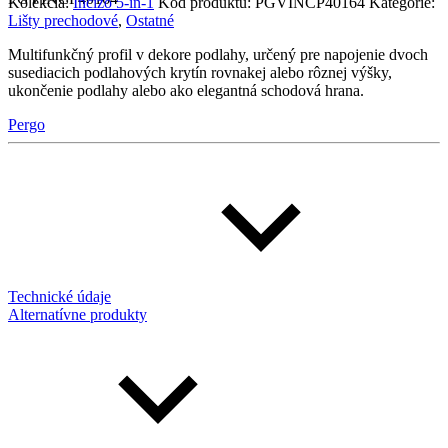
Kolekcia:
Incizo 5-in-1
Kód produktu:
PGVINCP40164
Kategórie:
Lišty prechodové
,
Ostatné
Multifunkčný profil v dekore podlahy, určený pre napojenie dvoch
susediacich podlahových krytín rovnakej alebo rôznej výšky,
ukončenie podlahy alebo ako elegantná schodová hrana.
Pergo
Technické údaje
Alternatívne produkty