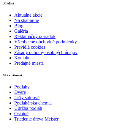
Dôležité
Aktuálne akcie
Na stiahnutie
Blog
Galéria
Reklamačný poriadok
Všeobecné obchodné podmienky
Pravidlá cookies
Zásady ochrany osobných údajov
Kontakt
Predajné miesta
Náš sortiment
Podlahy
Dvere
Lišty soklové
Podlahárska chémia
Údržba podláh
Ostatné
Triedenie dreva Meister