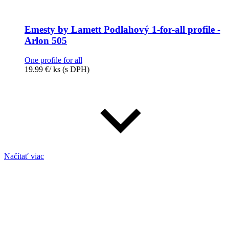
Emesty by Lamett Podlahový 1-for-all profile -
Arlon 505
One profile for all
19.99
€
/ ks
(s DPH)
Načítať viac