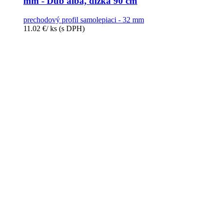
mm - Dub alba, dĺžka 90 cm
prechodový profil samolepiaci - 32 mm
11.02
€
/ ks
(s DPH)