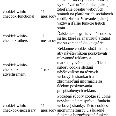
vykonávať určité funkcie, ako je
zdieľanie obsahu webových
cookielawinfo-
11
stránok na platformách sociálnych
checbox-functional
mesiacov
médií, zhromažďovanie spätnej
väzby a ďalšie funkcie tretích
strán.
Ďalšie nekategorizované cookies
cookielawinfo-
11
sú tie, ktoré sa analyzujú a zatiaľ
checbox-others
mesiacov
nie sú zaradené do kategórie.
Reklamné cookies slúžia na to,
aby návštevníkom poskytovali
relevantné reklamy a
marketingové kampane. Tieto
cookielawinfo-
súbory cookie sledujú
checkbox-
1 rok
návštevníkov na rôznych
advertisement
webových stránkach a
zhromažďujú informácie za
účelom poskytovania
prispôsobených reklám.
Potrebné súbory cookie sú úplne
nevyhnutné pre správnu funkciu
cookielawinfo-
11
webovej stránky. Tieto cookies
checkbox-necessary
mesiacov
anonymne zaisťujú základné
funkcie a bezpečnostné funkcie