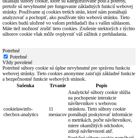
ukladajú súbory cookie, ktoré sú kategorizované podľa potreby,
pretože sú nevyhnutné pre fungovanie základných funkcií webovej
stránky. Používame aj cookies tretích strán, ktoré nám pomáhajú
analyzovať a pochopiť, ako používate túto webovú stránku. Tieto
cookies budú uložené vo vašom prehliadači iba s vaším súhlasom.
Máte tiež možnosť zrušiť tieto cookies. Zrušenie niektorých z týchto
súborov cookie však môže ovplyvniť váš zážitok z prehliadania.
Potrebné
Potrebné
Vždy povolené
Potrebné súbory cookie sú úplne nevyhnutné pre správnu funkciu
webovej stránky. Tieto cookies anonymne zaisťujú základné funkcie
a bezpečnostné funkcie webových stránok.
Sušenka
Trvanie
Popis
Analytické súbory cookie slúžia
na pochopenie interakcie
návštevníkov s webovou
cookielawinfo-
11
stránkou. Tieto súbory cookie
checbox-analytics
mesiacov
pomáhajú poskytovať informácie
o metrikách, počte návštevníkov,
miere okamžitých odchodov,
zdroji návštevnosti atď.
Funkčné súbory cookie pomáhajú