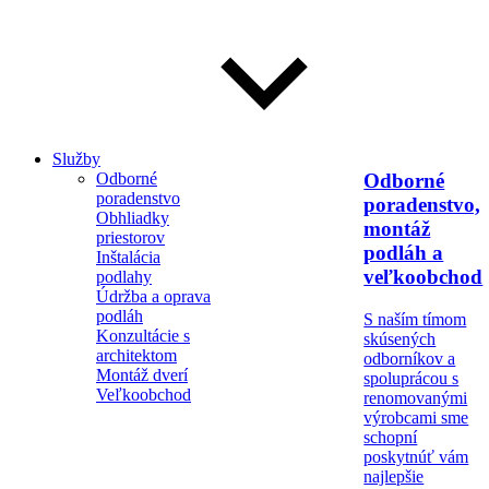
Služby
Odborné
Odborné
poradenstvo
poradenstvo,
Obhliadky
montáž
priestorov
podláh a
Inštalácia
veľkoobchod
podlahy
Údržba a oprava
podláh
S naším tímom
Konzultácie s
skúsených
architektom
odborníkov a
Montáž dverí
spoluprácou s
Veľkoobchod
renomovanými
výrobcami sme
schopní
poskytnúť vám
najlepšie