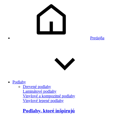
Predajňa
Podlahy
Drevené podlahy
Laminátové podlahy
Vinylové a kompozitné podlahy
Vinylové lepené podlahy
Podlahy, ktoré inšpirujú