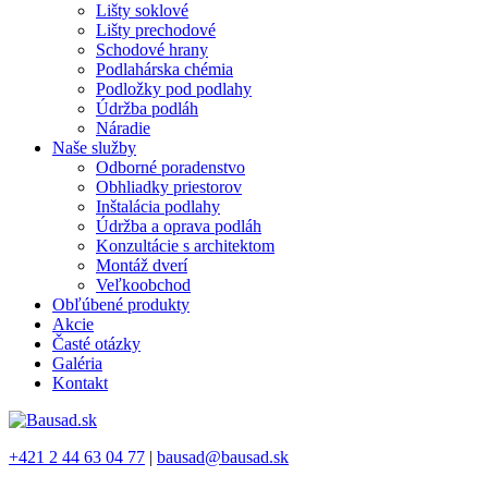
Lišty soklové
Lišty prechodové
Schodové hrany
Podlahárska chémia
Podložky pod podlahy
Údržba podláh
Náradie
Naše služby
Odborné poradenstvo
Obhliadky priestorov
Inštalácia podlahy
Údržba a oprava podláh
Konzultácie s architektom
Montáž dverí
Veľkoobchod
Obľúbené produkty
Akcie
Časté otázky
Galéria
Kontakt
+421 2 44 63 04 77
|
bausad@bausad.sk