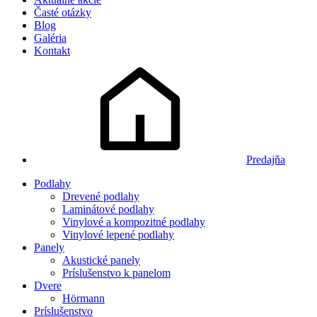
Časté otázky
Blog
Galéria
Kontakt
Predajňa
Podlahy
Drevené podlahy
Laminátové podlahy
Vinylové a kompozitné podlahy
Vinylové lepené podlahy
Panely
Akustické panely
Príslušenstvo k panelom
Dvere
Hörmann
Príslušenstvo