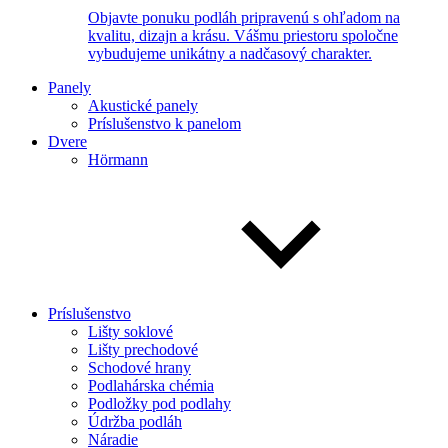
Objavte ponuku podláh pripravenú s ohľadom na
kvalitu, dizajn a krásu. Vášmu priestoru spoločne
vybudujeme unikátny a nadčasový charakter.
Panely
Akustické panely
Príslušenstvo k panelom
Dvere
Hörmann
Príslušenstvo
Lišty soklové
Lišty prechodové
Schodové hrany
Podlahárska chémia
Podložky pod podlahy
Údržba podláh
Náradie