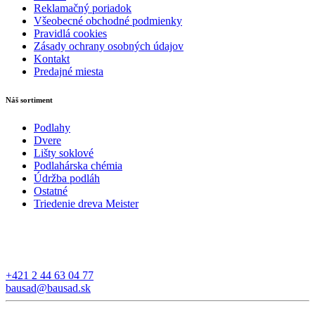
Reklamačný poriadok
Všeobecné obchodné podmienky
Pravidlá cookies
Zásady ochrany osobných údajov
Kontakt
Predajné miesta
Náš sortiment
Podlahy
Dvere
Lišty soklové
Podlahárska chémia
Údržba podláh
Ostatné
Triedenie dreva Meister
+421 2 44 63 04 77
bausad@bausad.sk