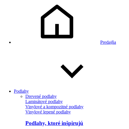
Predajňa
Podlahy
Drevené podlahy
Laminátové podlahy
Vinylové a kompozitné podlahy
Vinylové lepené podlahy
Podlahy, ktoré inšpirujú