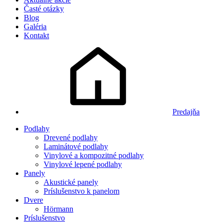
Časté otázky
Blog
Galéria
Kontakt
Predajňa
Podlahy
Drevené podlahy
Laminátové podlahy
Vinylové a kompozitné podlahy
Vinylové lepené podlahy
Panely
Akustické panely
Príslušenstvo k panelom
Dvere
Hörmann
Príslušenstvo