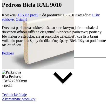
Pedross Biela RAL 9010
Kolekcia:
13 x 82 profil
Kód produktu:
1382BI
Kategórie:
Lišty
soklové
,
Ostatné
Drevená parketová soklová lišta so smrekovým jadrom obalená
drevenou dýhou slúži na elegantné ukončenie parketovej podlahy.
Ide nielen o estetickú, ale aj praktickú záležitosť, kde lišta bráni
vnikaniu prachu a špiny do dilatačnej špáry. Biele lišty sú potiahnuté
bielou fóliou.
Pedross
Technické údaje
Alternatívne produkty