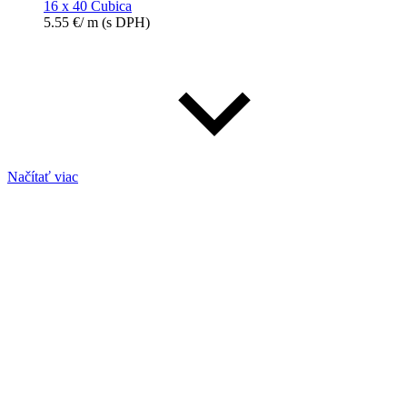
16 x 40 Cubica
5.55
€
/ m
(s DPH)
Načítať viac