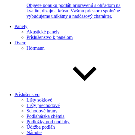
Objavte ponuku podláh pripravenú s ohľadom na
kvalitu, dizajn a krásu. Vášmu priestoru spoločne
vybudujeme unikátny a nadčasový charakter.
Panely
Akustické panely
Príslušenstvo k panelom
Dvere
Hörmann
Príslušenstvo
Lišty soklové
Lišty prechodové
Schodové hrany
Podlahárska chémia
Podložky pod podlahy
Údržba podláh
Náradie