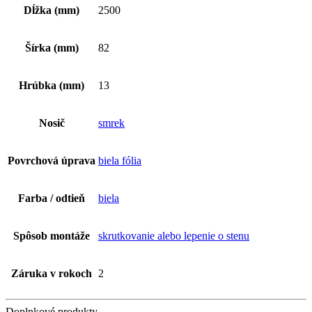
Dĺžka (mm)
2500
Šírka (mm)
82
Hrúbka (mm)
13
Nosič
smrek
Povrchová úprava
biela fólia
Farba / odtieň
biela
Spôsob montáže
skrutkovanie alebo lepenie o stenu
Záruka v rokoch
2
Doplnkové produkty