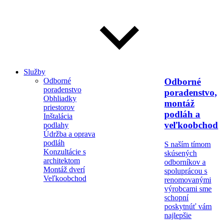
Služby
Odborné
Odborné
poradenstvo
poradenstvo,
Obhliadky
montáž
priestorov
podláh a
Inštalácia
veľkoobchod
podlahy
Údržba a oprava
podláh
S naším tímom
Konzultácie s
skúsených
architektom
odborníkov a
Montáž dverí
spoluprácou s
Veľkoobchod
renomovanými
výrobcami sme
schopní
poskytnúť vám
najlepšie