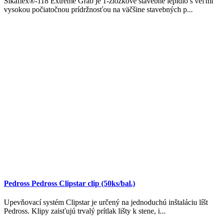
Sikaflex®-118 Extreme Grab je 1-zložkové stavebné lepidlo s veľmi
vysokou počiatočnou prídržnosťou na väčšine stavebných p...
Pedross Pedross Clipstar clip (50ks/bal.)
Upevňovací systém Clipstar je určený na jednoduchú inštaláciu líšt
Pedross. Klipy zaisťujú trvalý prítlak lišty k stene, i...