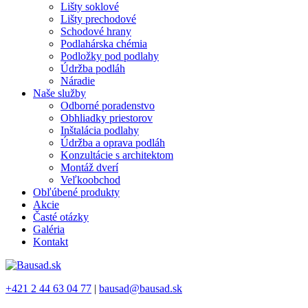
Lišty soklové
Lišty prechodové
Schodové hrany
Podlahárska chémia
Podložky pod podlahy
Údržba podláh
Náradie
Naše služby
Odborné poradenstvo
Obhliadky priestorov
Inštalácia podlahy
Údržba a oprava podláh
Konzultácie s architektom
Montáž dverí
Veľkoobchod
Obľúbené produkty
Akcie
Časté otázky
Galéria
Kontakt
+421 2 44 63 04 77
|
bausad@bausad.sk