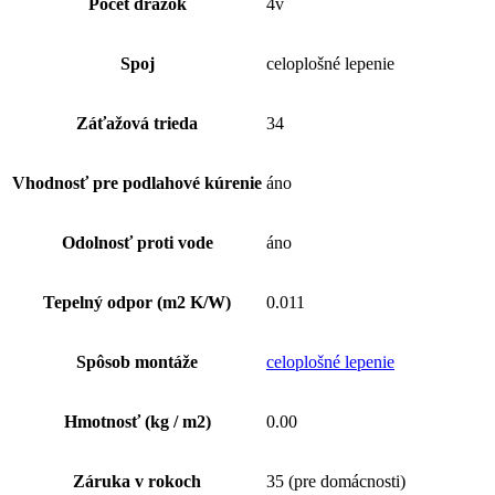
Počet drážok
4v
Spoj
celoplošné lepenie
Záťažová trieda
34
Vhodnosť pre podlahové kúrenie
áno
Odolnosť proti vode
áno
Tepelný odpor (m2 K/W)
0.011
Spôsob montáže
celoplošné lepenie
Hmotnosť (kg / m2)
0.00
Záruka v rokoch
35 (pre domácnosti)