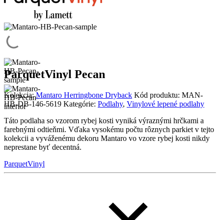
ParquetVinyl Pecan
Kolekcia:
Mantaro Herringbone Dryback
Kód produktu:
MAN-
HB-DB-146-5619
Kategórie:
Podlahy
,
Vinylové lepené podlahy
Táto podlaha so vzorom rybej kosti vyniká výraznými hrčkami a
farebnými odtieňmi. Vďaka vysokému počtu rôznych parkiet v tejto
kolekcii a vyváženému dekoru Mantaro vo vzore rybej kosti nikdy
neprestane byť decentná.
ParquetVinyl