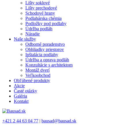
Lišty soklové
Lišty prechodové
Schodové hrany
Podlahárska chémia
Podložky pod podlahy
Údržba podláh
Náradie
Naše služby
Odborné poradenstvo
Obhliadky priestorov
Inštalácia podlahy
Údržba a oprava podláh
Konzultácie s architektom
Montáž dverí
Veľkoobchod
Obľúbené produkty
Akcie
Časté otázky
Galéria
Kontakt
+421 2 44 63 04 77
|
bausad@bausad.sk