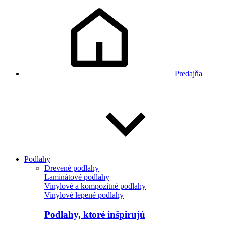
Predajňa
Podlahy
Drevené podlahy
Laminátové podlahy
Vinylové a kompozitné podlahy
Vinylové lepené podlahy
Podlahy, ktoré inšpirujú