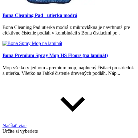
Bona Cleaning Pad - utierka modrá
Bona Cleaning Pad utierka modrá z mikrovlákna je navrhnutá pre
efektívne čistenie podláh v kombinácii s Bona čistiacimi pr...
Bona Premium Spray Mop HS Floors (na laminát)
Mop všetko v jednom - premium mop, naplnený čistiaci prostriedok
a utierka. Všetko na ľahké čistenie drevených podláh. Náp...
Načítať viac
Určite si vyberiete