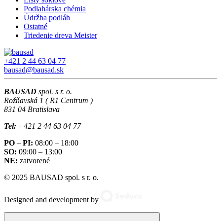
Podlahárska chémia
Údržba podláh
Ostatné
Triedenie dreva Meister
+421 2 44 63 04 77
bausad@bausad.sk
BAUSAD
spol. s r. o.
Rožňavská 1 ( R1 Centrum )
831 04 Bratislava
Tel:
+421 2 44 63 04 77
PO – PI:
08:00 – 18:00
SO:
09:00 – 13:00
NE:
zatvorené
© 2025 BAUSAD spol. s r. o.
Designed and development by