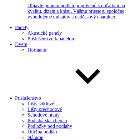
Objavte ponuku podláh pripravenú s ohľadom na
kvalitu, dizajn a krásu. Vášmu priestoru spoločne
vybudujeme unikátny a nadčasový charakter.
Panely
Akustické panely
Príslušenstvo k panelom
Dvere
Hörmann
Príslušenstvo
Lišty soklové
Lišty prechodové
Schodové hrany
Podlahárska chémia
Podložky pod podlahy
Údržba podláh
Náradie