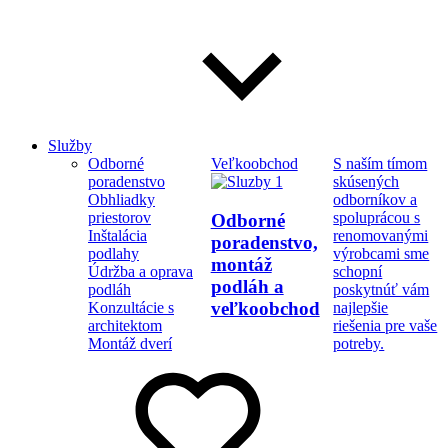
Služby
Odborné
Veľkoobchod
S naším tímom
poradenstvo
skúsených
Obhliadky
odborníkov a
priestorov
spoluprácou s
Odborné
Inštalácia
renomovanými
poradenstvo,
podlahy
výrobcami sme
montáž
Údržba a oprava
schopní
podláh a
podláh
poskytnúť vám
veľkoobchod
Konzultácie s
najlepšie
architektom
riešenia pre vaše
Montáž dverí
potreby.