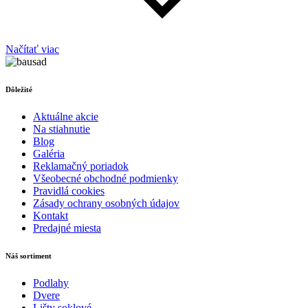
Načítať viac
Dôležité
Aktuálne akcie
Na stiahnutie
Blog
Galéria
Reklamačný poriadok
Všeobecné obchodné podmienky
Pravidlá cookies
Zásady ochrany osobných údajov
Kontakt
Predajné miesta
Náš sortiment
Podlahy
Dvere
Lišty soklové