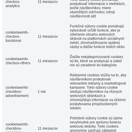
checbox-
11 mesiacov
poskytovať informácie o metrikách,
analytics
počte návštevníkov, miere
okamžitých odchodov, zdroji
návštevnosti atď.
Funkčné súbory cookie pomáhajú
vykonávať určité funkcie, ako je
cookielawinfo-
zdieľanie obsahu webových
checbox-
11 mesiacov
stránok na platformách sociálnych
functional
médií, zhromažďovanie spätnej
väzby a ďalšie funkcie tretích strán.
Ďalšie nekategorizované cookies
cookielawinfo-
11 mesiacov
sú tie, ktoré sa analyzujú a zatiaľ
checbox-others
nie sú zaradené do kategórie.
Reklamné cookies slúžia na to, aby
návštevníkom poskytovali
relevantné reklamy a marketingové
cookielawinfo-
kampane. Tieto súbory cookie
checkbox-
1 rok
sledujú návštevníkov na rôznych
advertisement
webových stránkach a
zhromažďujú informácie za účelom
poskytovania prispôsobených
reklám.
Potrebné súbory cookie sú úplne
nevyhnutné pre správnu funkciu
cookielawinfo-
webovej stránky. Tieto cookies
checkbox-
11 mesiacov
anonymne zaisťujú základné