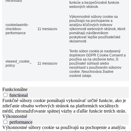
necessary
funkcie a bezpečnostné funkcie
webových stránok.
Výkonnostné súbory cookie sa
používajú na pochopenie a
cookielawinfo-
analýzu kľúčových indexov
checkbox-
11 mesiacov
výkonnosti webových stránok, ktoré
performance
pomáhajú návštevníkom
poskytovať lepšie používateľské
skúsenosti.
Tento súbor cookie je nastavený
doplnkom GDPR Cookie Consent a
používa sa na uloženie toho, či
viewed_cookie_
11 mesiacov
používateľ súhlasil alebo
policy
nesúhlasil s používaním súborov
cookie. Neuchováva žiadne
osobné údaje.
Funkcionálne
functional
Funkčné súbory cookie pomáhajú vykonávať určité funkcie, ako je
zdieľanie obsahu webových stránok na platformách sociálnych
médií, zhromažďovanie spätnej väzby a ďalšie funkcie tretích strán.
Výkonnostné
performance
Výkonnostné súbory cookie sa používajú na pochopenie a analýzu