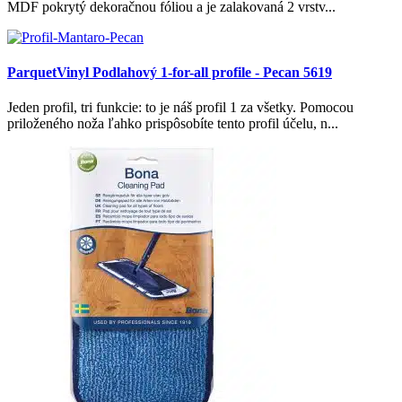
MDF pokrytý dekoračnou fóliou a je zalakovaná 2 vrstv...
ParquetVinyl Podlahový 1-for-all profile - Pecan 5619
Jeden profil, tri funkcie: to je náš profil 1 za všetky. Pomocou
priloženého noža ľahko prispôsobíte tento profil účelu, n...