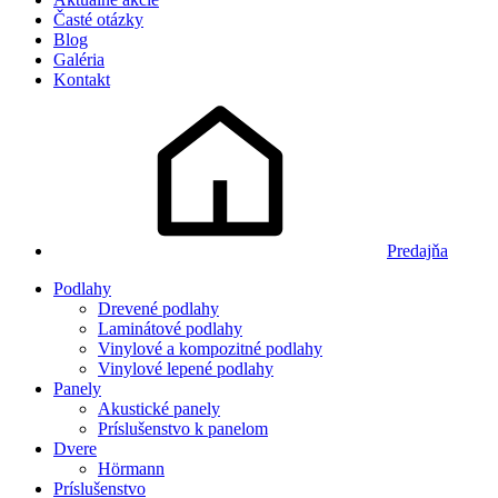
Časté otázky
Blog
Galéria
Kontakt
Predajňa
Podlahy
Drevené podlahy
Laminátové podlahy
Vinylové a kompozitné podlahy
Vinylové lepené podlahy
Panely
Akustické panely
Príslušenstvo k panelom
Dvere
Hörmann
Príslušenstvo