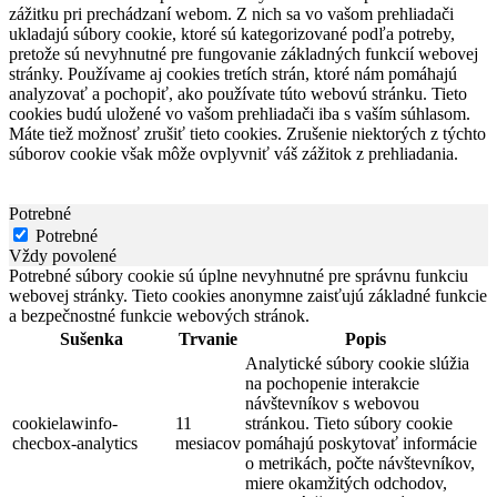
zážitku pri prechádzaní webom. Z nich sa vo vašom prehliadači
ukladajú súbory cookie, ktoré sú kategorizované podľa potreby,
pretože sú nevyhnutné pre fungovanie základných funkcií webovej
stránky. Používame aj cookies tretích strán, ktoré nám pomáhajú
analyzovať a pochopiť, ako používate túto webovú stránku. Tieto
cookies budú uložené vo vašom prehliadači iba s vaším súhlasom.
Máte tiež možnosť zrušiť tieto cookies. Zrušenie niektorých z týchto
súborov cookie však môže ovplyvniť váš zážitok z prehliadania.
Potrebné
Potrebné
Vždy povolené
Potrebné súbory cookie sú úplne nevyhnutné pre správnu funkciu
webovej stránky. Tieto cookies anonymne zaisťujú základné funkcie
a bezpečnostné funkcie webových stránok.
Sušenka
Trvanie
Popis
Analytické súbory cookie slúžia
na pochopenie interakcie
návštevníkov s webovou
cookielawinfo-
11
stránkou. Tieto súbory cookie
checbox-analytics
mesiacov
pomáhajú poskytovať informácie
o metrikách, počte návštevníkov,
miere okamžitých odchodov,