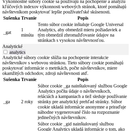
Výkonnostné súbory cookie sa používajú na pochopenie a analýzu
kľúčových indexov výkonnosti webových stránok, ktoré pomáhajú
návštevníkom poskytovať lepšie používateľské skúsenosti.
Sušenka
Trvanie
Popis
Tento súbor cookie inštaluje Google Universal
1
Analytics, aby obmedzil mieru požiadaviek a
_gat
minúta
tým obmedzil zhromažďovanie údajov na
stránkach s vysokou návštevnosťou.
Analytické
analytics
Analytické súbory cookie slúžia na pochopenie interakcie
návštevníkov s webovou stránkou. Tieto súbory cookie pomáhajú
poskytovať informácie o metrikách, počte návštevníkov, miere
okamžitých odchodov, zdroji návštevnosti atď.
Sušenka
Trvanie
Popis
Súbor cookie _ga nainštalovaný službou Google
Analytics počíta údaje o návštevníkoch,
reláciách a kampaniach a tiež sleduje používanie
_ga
2 roky
stránky pre analytický prehľad stránky. Súbor
cookie ukladá informácie anonymne a priraďuje
náhodne vygenerované číslo na rozpoznanie
jedinečných návštevníkov.
Súbor cookie _gid nainštalovaný službou
Google Analytics ukladá informácie o tom, ako