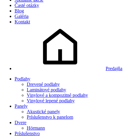
Časté otázky
Blog
Galéria
Kontakt
Predajňa
Podlahy
Drevené podlahy
Laminátové podlahy
Vinylové a kompozitné podlahy
Vinylové lepené podlahy
Panely
Akustické panely
Príslušenstvo k panelom
Dvere
Hörmann
Príslušenstvo