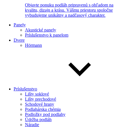
Objavte ponuku podláh pripravenú s ohľadom na
kvalitu, dizajn a krásu. Vášmu priestoru spoločne
vybudujeme unikátny a nadčasový charakter.
Panely
Akustické panely
Príslušenstvo k panelom
Dvere
Hörmann
Príslušenstvo
Lišty soklové
Lišty prechodové
Schodové hrany
Podlahárska chémia
Podložky pod podlahy
Údržba podláh
Náradie