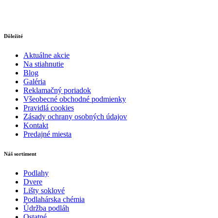
Dôležité
Aktuálne akcie
Na stiahnutie
Blog
Galéria
Reklamačný poriadok
Všeobecné obchodné podmienky
Pravidlá cookies
Zásady ochrany osobných údajov
Kontakt
Predajné miesta
Náš sortiment
Podlahy
Dvere
Lišty soklové
Podlahárska chémia
Údržba podláh
Ostatné