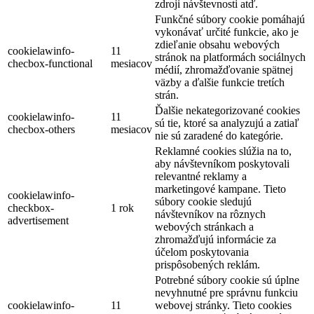
zdroji návštevnosti atď.
Funkčné súbory cookie pomáhajú
vykonávať určité funkcie, ako je
zdieľanie obsahu webových
cookielawinfo-
11
stránok na platformách sociálnych
checbox-functional
mesiacov
médií, zhromažďovanie spätnej
väzby a ďalšie funkcie tretích
strán.
Ďalšie nekategorizované cookies
cookielawinfo-
11
sú tie, ktoré sa analyzujú a zatiaľ
checbox-others
mesiacov
nie sú zaradené do kategórie.
Reklamné cookies slúžia na to,
aby návštevníkom poskytovali
relevantné reklamy a
marketingové kampane. Tieto
cookielawinfo-
súbory cookie sledujú
checkbox-
1 rok
návštevníkov na rôznych
advertisement
webových stránkach a
zhromažďujú informácie za
účelom poskytovania
prispôsobených reklám.
Potrebné súbory cookie sú úplne
nevyhnutné pre správnu funkciu
cookielawinfo-
11
webovej stránky. Tieto cookies