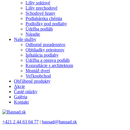
Lišty soklové
Lišty prechodové
Schodové hrany
Podlahárska chémia
Podložky pod podlahy
Údržba podláh
Náradie
Naše služby
Odborné poradenstvo
Obhliadky priestorov
Inštalácia podlahy
Údržba a oprava podláh
Konzultácie s architektom
Montáž dverí
Veľkoobchod
Obľúbené produkty
Akcie
Časté otázky
Galéria
Kontakt
+421 2 44 63 04 77
|
bausad@bausad.sk