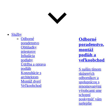
Služby
Odborné
Odborné
poradenstvo
poradenstvo,
Obhliadky
montáž
priestorov
podláh a
Inštalácia
veľkoobchod
podlahy
Údržba a oprava
podláh
S naším tímom
Konzultácie s
skúsených
architektom
odborníkov a
Montáž dverí
spoluprácou s
Veľkoobchod
renomovanými
výrobcami sme
schopní
poskytnúť vám
najlepšie