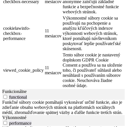
checkbox-necessary
mesiacov
anonymne zaisťujú základné
funkcie a bezpečnostné funkcie
webových stránok.
Výkonnostné súbory cookie sa
používajú na pochopenie a
cookielawinfo-
analýzu kľúčových indexov
11
checkbox-
výkonnosti webových stránok,
mesiacov
performance
ktoré pomáhajú návštevníkom
poskytovať lepšie používateľské
skúsenosti.
Tento súbor cookie je nastavený
doplnkom GDPR Cookie
Consent a používa sa na uloženie
11
viewed_cookie_policy
toho, či používateľ súhlasil alebo
mesiacov
nesúhlasil s používaním súborov
cookie. Neuchováva žiadne
osobné údaje.
Funkcionálne
functional
Funkčné súbory cookie pomáhajú vykonávať určité funkcie, ako je
zdieľanie obsahu webových stránok na platformách sociálnych
médií, zhromažďovanie spätnej väzby a ďalšie funkcie tretích strán.
Výkonnostné
performance