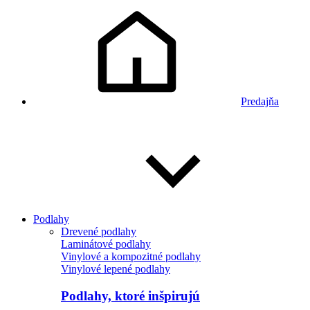
Predajňa
Podlahy
Drevené podlahy
Laminátové podlahy
Vinylové a kompozitné podlahy
Vinylové lepené podlahy
Podlahy, ktoré inšpirujú