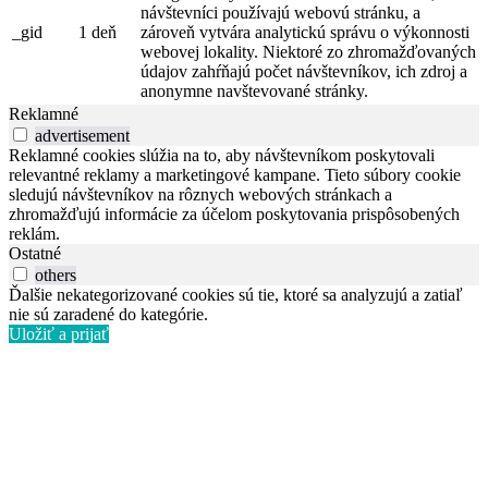
návštevníci používajú webovú stránku, a
_gid
1 deň
zároveň vytvára analytickú správu o výkonnosti
webovej lokality. Niektoré zo zhromažďovaných
údajov zahŕňajú počet návštevníkov, ich zdroj a
anonymne navštevované stránky.
Reklamné
advertisement
Reklamné cookies slúžia na to, aby návštevníkom poskytovali
relevantné reklamy a marketingové kampane. Tieto súbory cookie
sledujú návštevníkov na rôznych webových stránkach a
zhromažďujú informácie za účelom poskytovania prispôsobených
reklám.
Ostatné
others
Ďalšie nekategorizované cookies sú tie, ktoré sa analyzujú a zatiaľ
nie sú zaradené do kategórie.
Uložiť a prijať