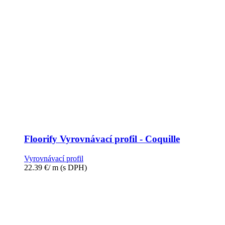
Floorify Vyrovnávací profil - Coquille
Vyrovnávací profil
22.39
€
/ m
(s DPH)