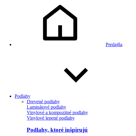
Predajňa
Podlahy
Drevené podlahy
Laminátové podlahy
Vinylové a kompozitné podlahy
Vinylové lepené podlahy
Podlahy, ktoré inšpirujú