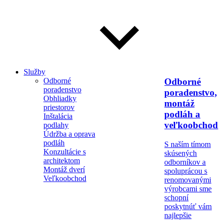
Služby
Odborné
Odborné
poradenstvo
poradenstvo,
Obhliadky
montáž
priestorov
podláh a
Inštalácia
veľkoobchod
podlahy
Údržba a oprava
podláh
S naším tímom
Konzultácie s
skúsených
architektom
odborníkov a
Montáž dverí
spoluprácou s
Veľkoobchod
renomovanými
výrobcami sme
schopní
poskytnúť vám
najlepšie