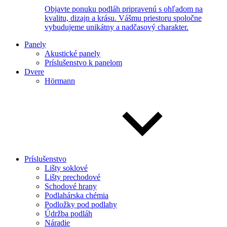
Objavte ponuku podláh pripravenú s ohľadom na
kvalitu, dizajn a krásu. Vášmu priestoru spoločne
vybudujeme unikátny a nadčasový charakter.
Panely
Akustické panely
Príslušenstvo k panelom
Dvere
Hörmann
Príslušenstvo
Lišty soklové
Lišty prechodové
Schodové hrany
Podlahárska chémia
Podložky pod podlahy
Údržba podláh
Náradie