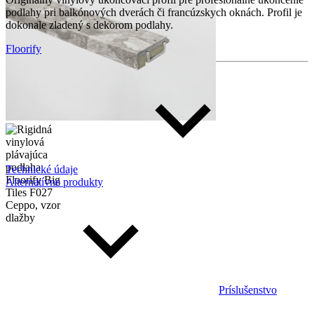
podlahy pri balkónových dverách či francúzskych oknách. Profil je
dokonale zladený s dekorom podlahy.
Floorify
Technické údaje
Alternatívne produkty
Príslušenstvo