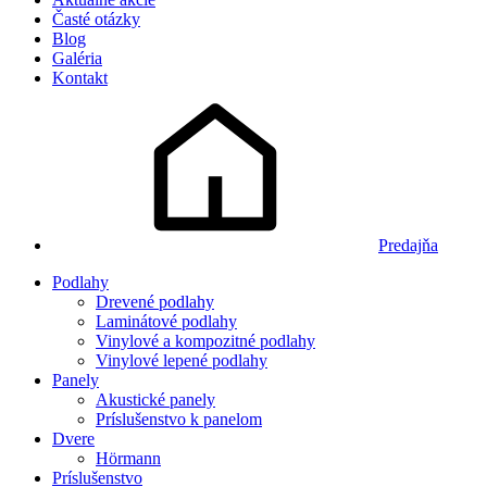
Časté otázky
Blog
Galéria
Kontakt
Predajňa
Podlahy
Drevené podlahy
Laminátové podlahy
Vinylové a kompozitné podlahy
Vinylové lepené podlahy
Panely
Akustické panely
Príslušenstvo k panelom
Dvere
Hörmann
Príslušenstvo