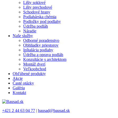
Lišty soklové
Lišty prechodové
Schodové hrany
Podlahárska chémia
Podložky pod podlahy
Údržba podláh
Náradie
Naše služby
Odborné poradenstvo
Obhliadky priestorov
Inštalácia podlahy
Údržba a oprava podláh
Konzultácie s architektom
Montáž dverí
Veľkoobchod
Obľúbené produkty
Akcie
Časté otázky
Galéria
Kontakt
+421 2 44 63 04 77
|
bausad@bausad.sk