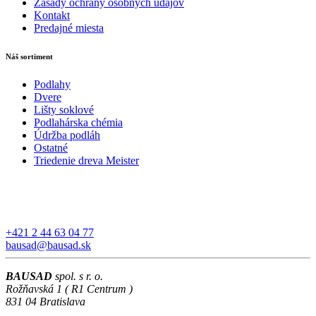
Zásady ochrany osobných údajov
Kontakt
Predajné miesta
Náš sortiment
Podlahy
Dvere
Lišty soklové
Podlahárska chémia
Údržba podláh
Ostatné
Triedenie dreva Meister
+421 2 44 63 04 77
bausad@bausad.sk
BAUSAD
spol. s r. o.
Rožňavská 1 ( R1 Centrum )
831 04 Bratislava