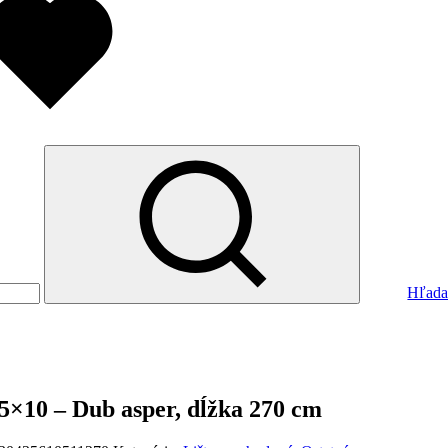
Hľada
5×10 – Dub asper, dĺžka 270 cm