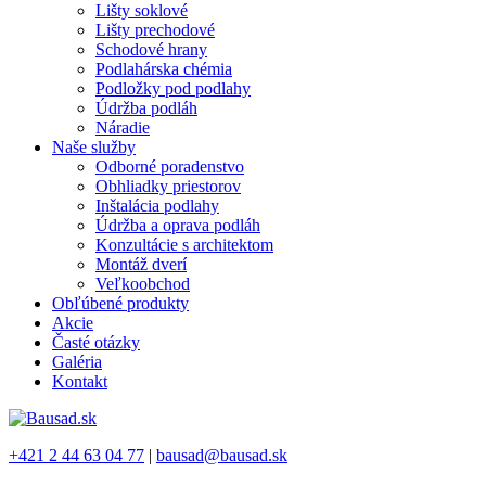
Lišty soklové
Lišty prechodové
Schodové hrany
Podlahárska chémia
Podložky pod podlahy
Údržba podláh
Náradie
Naše služby
Odborné poradenstvo
Obhliadky priestorov
Inštalácia podlahy
Údržba a oprava podláh
Konzultácie s architektom
Montáž dverí
Veľkoobchod
Obľúbené produkty
Akcie
Časté otázky
Galéria
Kontakt
+421 2 44 63 04 77
|
bausad@bausad.sk