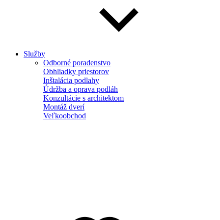
Služby
Odborné poradenstvo
Obhliadky priestorov
Inštalácia podlahy
Údržba a oprava podláh
Konzultácie s architektom
Montáž dverí
Veľkoobchod