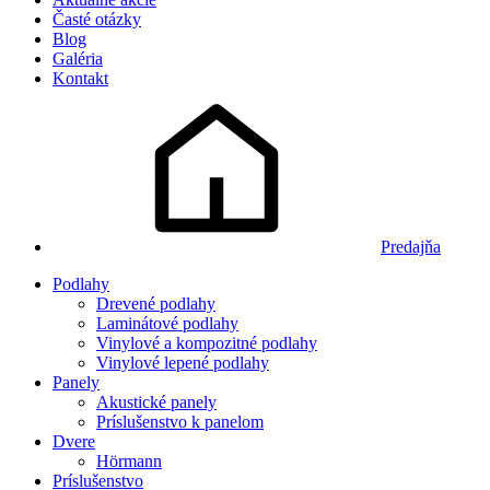
Časté otázky
Blog
Galéria
Kontakt
Predajňa
Podlahy
Drevené podlahy
Laminátové podlahy
Vinylové a kompozitné podlahy
Vinylové lepené podlahy
Panely
Akustické panely
Príslušenstvo k panelom
Dvere
Hörmann
Príslušenstvo