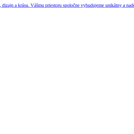
 dizajn a krásu. Vášmu priestoru spoločne vybudujeme unikátny a nad