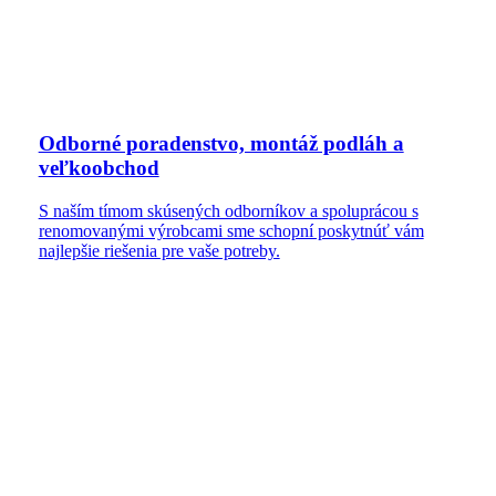
Odborné poradenstvo, montáž podláh a
veľkoobchod
S naším tímom skúsených odborníkov a spoluprácou s
renomovanými výrobcami sme schopní poskytnúť vám
najlepšie riešenia pre vaše potreby.