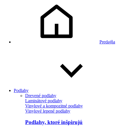
Predajňa
Podlahy
Drevené podlahy
Laminátové podlahy
Vinylové a kompozitné podlahy
Vinylové lepené podlahy
Podlahy, ktoré inšpirujú