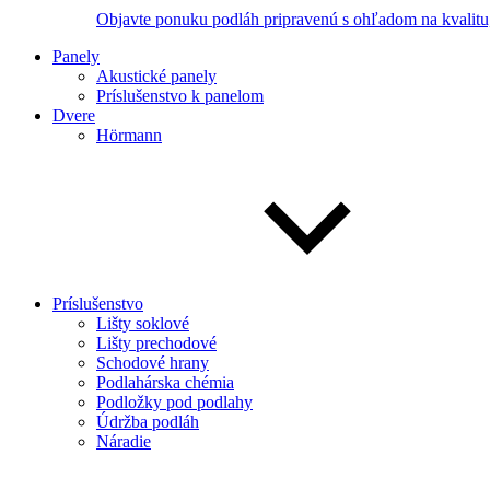
Objavte ponuku podláh pripravenú s ohľadom na kvalitu,
Panely
Akustické panely
Príslušenstvo k panelom
Dvere
Hörmann
Príslušenstvo
Lišty soklové
Lišty prechodové
Schodové hrany
Podlahárska chémia
Podložky pod podlahy
Údržba podláh
Náradie