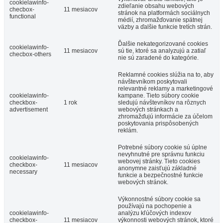
cookielawinfo-
zdieľanie obsahu webových
checbox-
11 mesiacov
stránok na platformách sociálnych
functional
médií, zhromažďovanie spätnej
väzby a ďalšie funkcie tretích strán.
Ďalšie nekategorizované cookies
cookielawinfo-
11 mesiacov
sú tie, ktoré sa analyzujú a zatiaľ
checbox-others
nie sú zaradené do kategórie.
Reklamné cookies slúžia na to, aby
návštevníkom poskytovali
relevantné reklamy a marketingové
cookielawinfo-
kampane. Tieto súbory cookie
checkbox-
1 rok
sledujú návštevníkov na rôznych
advertisement
webových stránkach a
zhromažďujú informácie za účelom
poskytovania prispôsobených
reklám.
Potrebné súbory cookie sú úplne
nevyhnutné pre správnu funkciu
cookielawinfo-
webovej stránky. Tieto cookies
checkbox-
11 mesiacov
anonymne zaisťujú základné
necessary
funkcie a bezpečnostné funkcie
webových stránok.
Výkonnostné súbory cookie sa
používajú na pochopenie a
cookielawinfo-
analýzu kľúčových indexov
checkbox-
11 mesiacov
výkonnosti webových stránok, ktoré