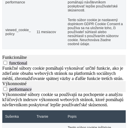
performance
pomáhajú návštevníkom
poskytovať lepšie používateľské
skúsenosti.
Tento súbor cookie je nastavený
doplnkom GDPR Cookie Consent a
používa sa na uloženie toho, či
viewed_cookie_
11 mesiacov
používateľ súhlasil alebo
policy
nesúhlasil s používaním súborov
cookie. Neuchováva žiadne
osobné údaje.
Funkcionálne
functional
Funkčné súbory cookie pomáhajú vykonávať určité funkcie, ako je
zdieľanie obsahu webových stránok na platformách sociálnych
médií, zhromažďovanie spätnej väzby a ďalšie funkcie tretích strán.
Výkonnostné
performance
Výkonnostné súbory cookie sa používajú na pochopenie a analýzu
kľúčových indexov výkonnosti webových stránok, ktoré pomáhajú
návštevníkom poskytovať lepšie používateľské skúsenosti.
Sušenka
Trvanie
Popis
Tento súbor cookie inštaluje