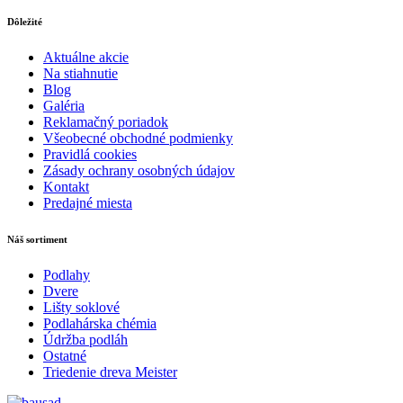
Dôležité
Aktuálne akcie
Na stiahnutie
Blog
Galéria
Reklamačný poriadok
Všeobecné obchodné podmienky
Pravidlá cookies
Zásady ochrany osobných údajov
Kontakt
Predajné miesta
Náš sortiment
Podlahy
Dvere
Lišty soklové
Podlahárska chémia
Údržba podláh
Ostatné
Triedenie dreva Meister