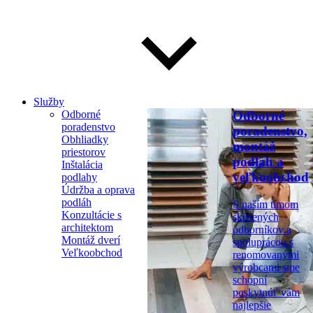
Služby
Odborné
Odborné
poradenstvo
poradenstvo,
Obhliadky
montáž
priestorov
podláh a
Inštalácia
veľkoobchod
podlahy
Údržba a oprava
podláh
S naším tímom
Konzultácie s
skúsených
architektom
odborníkov a
Montáž dverí
spoluprácou s
Veľkoobchod
renomovanými
výrobcami sme
schopní
poskytnúť vám
najlepšie