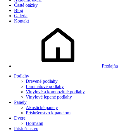
Časté otázky
Blog
Galéria
Kontakt
Predajňa
Podlahy
Drevené podlahy
Laminátové podlahy
Vinylové a kompozitné podlahy
Vinylové lepené podlahy
Panely
Akustické panely
Príslušenstvo k panelom
Dvere
Hörmann
Príslušenstvo