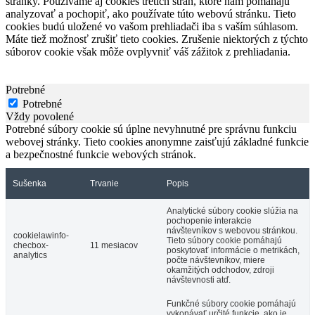
stránky. Používame aj cookies tretích strán, ktoré nám pomáhajú
analyzovať a pochopiť, ako používate túto webovú stránku. Tieto
cookies budú uložené vo vašom prehliadači iba s vaším súhlasom.
Máte tiež možnosť zrušiť tieto cookies. Zrušenie niektorých z týchto
súborov cookie však môže ovplyvniť váš zážitok z prehliadania.
Potrebné
Potrebné
Vždy povolené
Potrebné súbory cookie sú úplne nevyhnutné pre správnu funkciu
webovej stránky. Tieto cookies anonymne zaisťujú základné funkcie
a bezpečnostné funkcie webových stránok.
Sušenka
Trvanie
Popis
Analytické súbory cookie slúžia na
pochopenie interakcie
návštevníkov s webovou stránkou.
cookielawinfo-
Tieto súbory cookie pomáhajú
checbox-
11 mesiacov
poskytovať informácie o metrikách,
analytics
počte návštevníkov, miere
okamžitých odchodov, zdroji
návštevnosti atď.
Funkčné súbory cookie pomáhajú
vykonávať určité funkcie, ako je