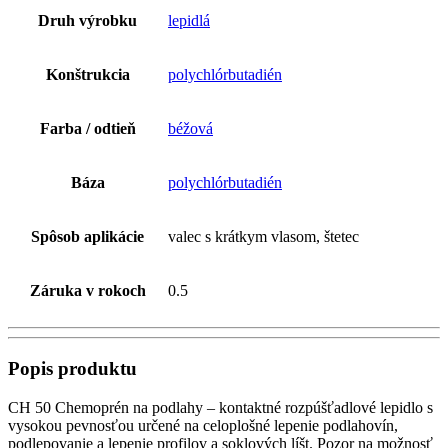
Druh výrobku
lepidlá
Konštrukcia
polychlórbutadién
Farba / odtieň
béžová
Báza
polychlórbutadién
Spôsob aplikácie
valec s krátkym vlasom, štetec
Záruka v rokoch
0.5
Popis produktu
CH 50 Chemoprén na podlahy – kontaktné rozpúšťadlové lepidlo s
vysokou pevnosťou určené na celoplošné lepenie podlahovín,
podlepovanie a lepenie profilov a soklových líšt. Pozor na možnosť