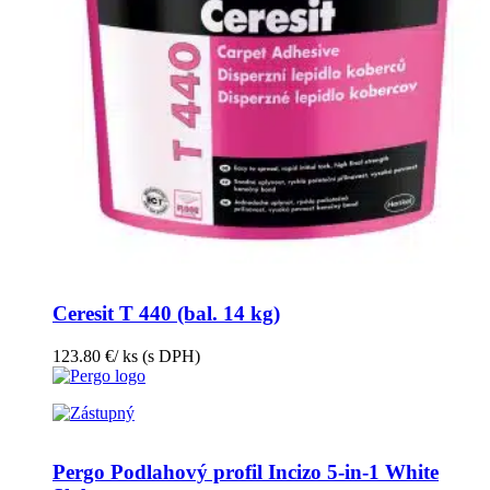
Ceresit T 440 (bal. 14 kg)
123.80
€
/ ks
(s DPH)
Pergo Podlahový profil Incizo 5-in-1 White