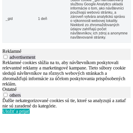
službou Google Analytics ukladá
informácie o tom, ako návštevníci
používajú webovú stránku, a
zároveň vytvára analytickú správu
_gid
1 deň
o výkonnosti webovej lokality.
Niektoré zo zhromažďovaných
údajov zahŕňajú počet
návštevníkov, ich zdroj a anonymne
navštevované stránky.
Reklamné
advertisement
Reklamné cookies slúžia na to, aby návštevníkom poskytovali
relevantné reklamy a marketingové kampane. Tieto súbory cookie
sledujú návštevníkov na rôznych webových stránkach a
zhromažďujú informácie za účelom poskytovania prispôsobených
reklám.
Ostatné
others
Ďalšie nekategorizované cookies sú tie, ktoré sa analyzujú a zatiaľ
nie sú zaradené do kategórie.
Uložiť a prijať