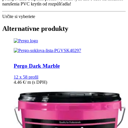
narušenia PVC krytín od rozpúšťadla!
Určite si vyberiete
Alternatívne produkty
Pergo Dark Marble
12 x 58 profil
4.46
€
/ m
(s DPH)