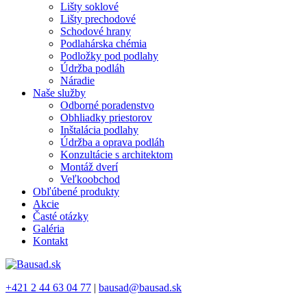
Lišty soklové
Lišty prechodové
Schodové hrany
Podlahárska chémia
Podložky pod podlahy
Údržba podláh
Náradie
Naše služby
Odborné poradenstvo
Obhliadky priestorov
Inštalácia podlahy
Údržba a oprava podláh
Konzultácie s architektom
Montáž dverí
Veľkoobchod
Obľúbené produkty
Akcie
Časté otázky
Galéria
Kontakt
+421 2 44 63 04 77
|
bausad@bausad.sk