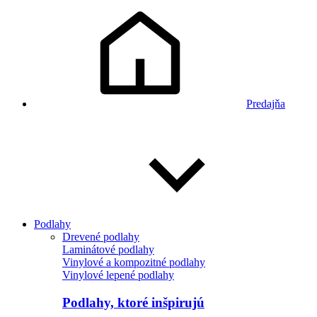
Predajňa
Podlahy
Drevené podlahy
Laminátové podlahy
Vinylové a kompozitné podlahy
Vinylové lepené podlahy
Podlahy, ktoré inšpirujú