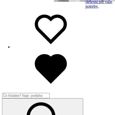
riešenia pre vaše
potreby.