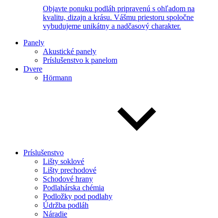
Objavte ponuku podláh pripravenú s ohľadom na
kvalitu, dizajn a krásu. Vášmu priestoru spoločne
vybudujeme unikátny a nadčasový charakter.
Panely
Akustické panely
Príslušenstvo k panelom
Dvere
Hörmann
Príslušenstvo
Lišty soklové
Lišty prechodové
Schodové hrany
Podlahárska chémia
Podložky pod podlahy
Údržba podláh
Náradie