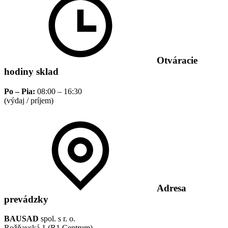
Otváracie
hodiny sklad
Po – Pia:
08:00 – 16:30
(výdaj / príjem)
Adresa
prevádzky
BAUSAD
spol. s r. o.
Rožňavská 1 (R1 Centrum)