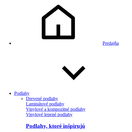
Predajňa
Podlahy
Drevené podlahy
Laminátové podlahy
Vinylové a kompozitné podlahy
Vinylové lepené podlahy
Podlahy, ktoré inšpirujú