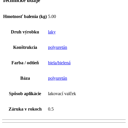
Technické údaje
Hmotnosť balenia (kg)
5.00
Druh výrobku
laky
Konštrukcia
polyuretán
Farba / odtieň
biela/bielená
Báza
polyuretán
Spôsob aplikácie
lakovací valček
Záruka v rokoch
0.5