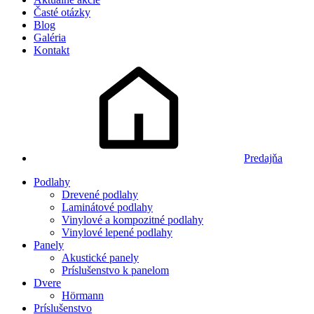
Časté otázky
Blog
Galéria
Kontakt
Predajňa
Podlahy
Drevené podlahy
Laminátové podlahy
Vinylové a kompozitné podlahy
Vinylové lepené podlahy
Panely
Akustické panely
Príslušenstvo k panelom
Dvere
Hörmann
Príslušenstvo