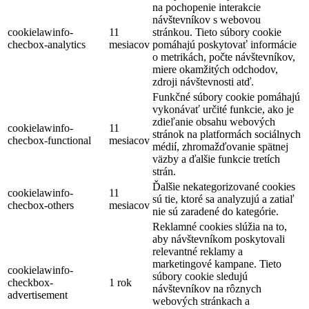
na pochopenie interakcie
návštevníkov s webovou
cookielawinfo-
11
stránkou. Tieto súbory cookie
checbox-analytics
mesiacov
pomáhajú poskytovať informácie
o metrikách, počte návštevníkov,
miere okamžitých odchodov,
zdroji návštevnosti atď.
Funkčné súbory cookie pomáhajú
vykonávať určité funkcie, ako je
zdieľanie obsahu webových
cookielawinfo-
11
stránok na platformách sociálnych
checbox-functional
mesiacov
médií, zhromažďovanie spätnej
väzby a ďalšie funkcie tretích
strán.
Ďalšie nekategorizované cookies
cookielawinfo-
11
sú tie, ktoré sa analyzujú a zatiaľ
checbox-others
mesiacov
nie sú zaradené do kategórie.
Reklamné cookies slúžia na to,
aby návštevníkom poskytovali
relevantné reklamy a
marketingové kampane. Tieto
cookielawinfo-
súbory cookie sledujú
checkbox-
1 rok
návštevníkov na rôznych
advertisement
webových stránkach a