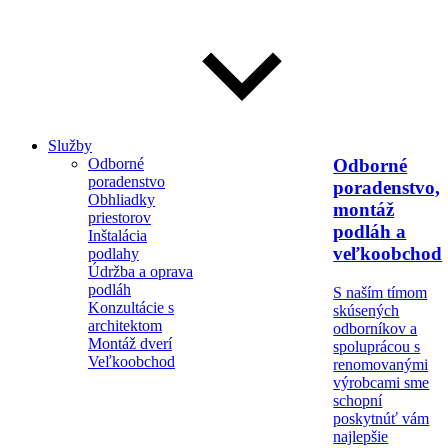
Služby
Odborné
Odborné
poradenstvo
poradenstvo,
Obhliadky
montáž
priestorov
podláh a
Inštalácia
veľkoobchod
podlahy
Údržba a oprava
podláh
S naším tímom
Konzultácie s
skúsených
architektom
odborníkov a
Montáž dverí
spoluprácou s
Veľkoobchod
renomovanými
výrobcami sme
schopní
poskytnúť vám
najlepšie