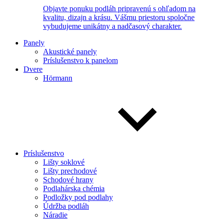
Objavte ponuku podláh pripravenú s ohľadom na
kvalitu, dizajn a krásu. Vášmu priestoru spoločne
vybudujeme unikátny a nadčasový charakter.
Panely
Akustické panely
Príslušenstvo k panelom
Dvere
Hörmann
Príslušenstvo
Lišty soklové
Lišty prechodové
Schodové hrany
Podlahárska chémia
Podložky pod podlahy
Údržba podláh
Náradie