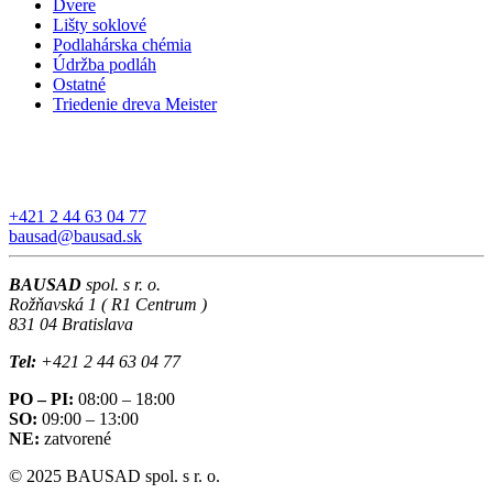
Dvere
Lišty soklové
Podlahárska chémia
Údržba podláh
Ostatné
Triedenie dreva Meister
+421 2 44 63 04 77
bausad@bausad.sk
BAUSAD
spol. s r. o.
Rožňavská 1 ( R1 Centrum )
831 04 Bratislava
Tel:
+421 2 44 63 04 77
PO – PI:
08:00 – 18:00
SO:
09:00 – 13:00
NE:
zatvorené
© 2025 BAUSAD spol. s r. o.