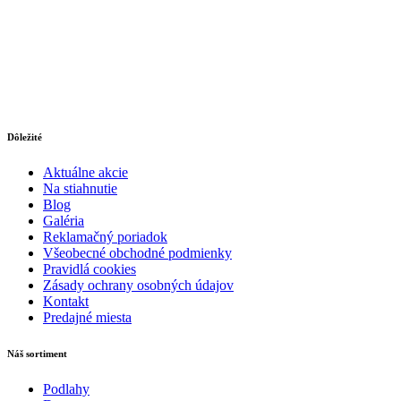
Dôležité
Aktuálne akcie
Na stiahnutie
Blog
Galéria
Reklamačný poriadok
Všeobecné obchodné podmienky
Pravidlá cookies
Zásady ochrany osobných údajov
Kontakt
Predajné miesta
Náš sortiment
Podlahy