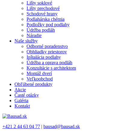
Lišty soklové
Lišty prechodové
Schodové hrany
Podlahárska chémia
Podložky pod podlahy
Údržba podláh
Náradie
Naše služby
Odborné poradenstvo
Obhliadky priestorov
Inštalácia podlahy
Údržba a oprava podláh
Konzultácie s architektom
Montáž dverí
Veľkoobchod
Obľúbené produkty
Akcie
Časté otázky
Galéria
Kontakt
+421 2 44 63 04 77
|
bausad@bausad.sk