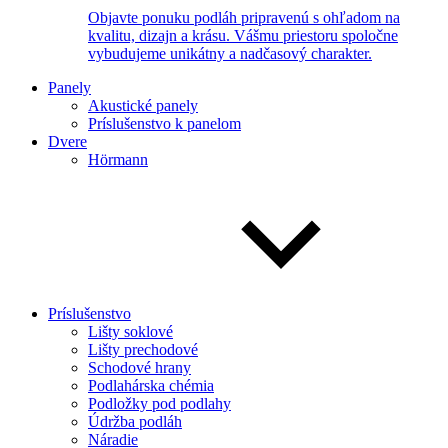
Objavte ponuku podláh pripravenú s ohľadom na
kvalitu, dizajn a krásu. Vášmu priestoru spoločne
vybudujeme unikátny a nadčasový charakter.
Panely
Akustické panely
Príslušenstvo k panelom
Dvere
Hörmann
Príslušenstvo
Lišty soklové
Lišty prechodové
Schodové hrany
Podlahárska chémia
Podložky pod podlahy
Údržba podláh
Náradie