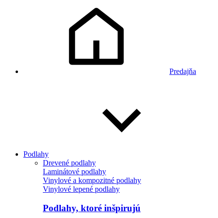
Predajňa
Podlahy
Drevené podlahy
Laminátové podlahy
Vinylové a kompozitné podlahy
Vinylové lepené podlahy
Podlahy, ktoré inšpirujú