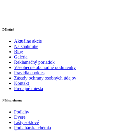
Dôležité
Aktuálne akcie
Na stiahnutie
Blog
Galéria
Reklamačný poriadok
Všeobecné obchodné podmienky
Pravidlá cookies
Zásady ochrany osobných údajov
Kontakt
Predajné miesta
Náš sortiment
Podlahy
Dvere
Lišty soklové
Podlahárska chémia