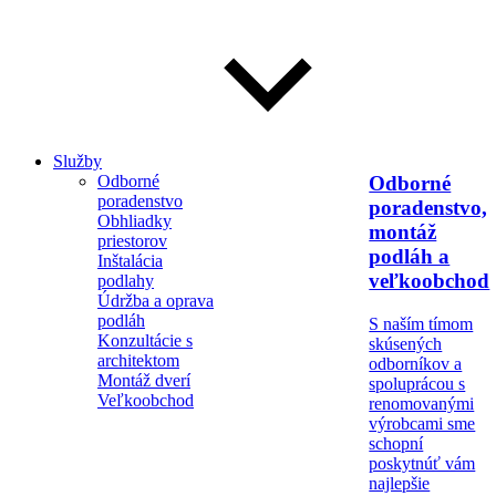
Služby
Odborné
Odborné
poradenstvo
poradenstvo,
Obhliadky
montáž
priestorov
podláh a
Inštalácia
veľkoobchod
podlahy
Údržba a oprava
podláh
S naším tímom
Konzultácie s
skúsených
architektom
odborníkov a
Montáž dverí
spoluprácou s
Veľkoobchod
renomovanými
výrobcami sme
schopní
poskytnúť vám
najlepšie