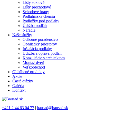
Lišty soklové
Lišty prechodové
Schodové hrany
Podlahárska chémia
Podložky pod podlahy
Údržba podláh
Náradie
Naše služby
Odborné poradenstvo
Obhliadky priestorov
Inštalácia podlahy
Údržba a oprava podláh
Konzultácie s architektom
Montáž dverí
Veľkoobchod
Obľúbené produkty
Akcie
Časté otázky
Galéria
Kontakt
+421 2 44 63 04 77
|
bausad@bausad.sk