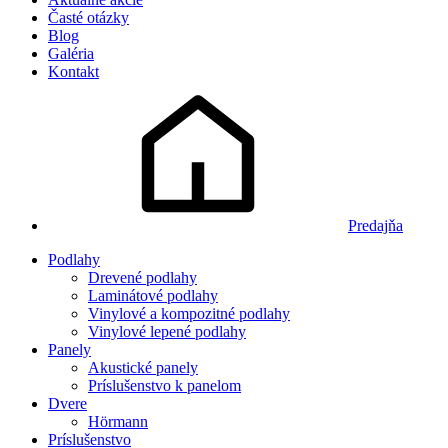
Časté otázky
Blog
Galéria
Kontakt
Predajňa
Podlahy
Drevené podlahy
Laminátové podlahy
Vinylové a kompozitné podlahy
Vinylové lepené podlahy
Panely
Akustické panely
Príslušenstvo k panelom
Dvere
Hörmann
Príslušenstvo