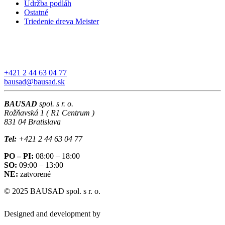
Údržba podláh
Ostatné
Triedenie dreva Meister
+421 2 44 63 04 77
bausad@bausad.sk
BAUSAD
spol. s r. o.
Rožňavská 1 ( R1 Centrum )
831 04 Bratislava
Tel:
+421 2 44 63 04 77
PO – PI:
08:00 – 18:00
SO:
09:00 – 13:00
NE:
zatvorené
© 2025 BAUSAD spol. s r. o.
Designed and development by