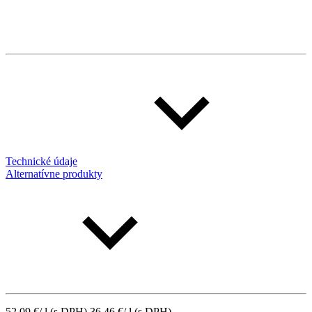
Technické údaje
Alternatívne produkty
52.09
€
/ l
(s DPH)
36.46
€
/ l
(s DPH)