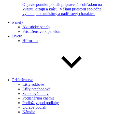
Objavte ponuku podláh pripravenú s ohľadom na
kvalitu, dizajn a krásu. Vášmu priestoru spoločne
vybudujeme unikátny a nadčasový charakter.
Panely
Akustické panely
Príslušenstvo k panelom
Dvere
Hörmann
Príslušenstvo
Lišty soklové
Lišty prechodové
Schodové hrany
Podlahárska chémia
Podložky pod podlahy
Údržba podláh
Náradie