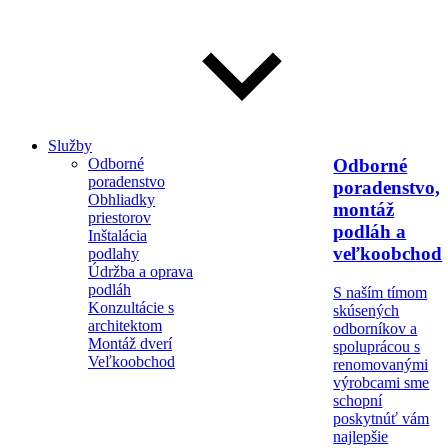
Služby
Odborné
Odborné
poradenstvo
poradenstvo,
Obhliadky
montáž
priestorov
podláh a
Inštalácia
veľkoobchod
podlahy
Údržba a oprava
podláh
S naším tímom
Konzultácie s
skúsených
architektom
odborníkov a
Montáž dverí
spoluprácou s
Veľkoobchod
renomovanými
výrobcami sme
schopní
poskytnúť vám
najlepšie