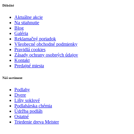
Dôležité
Aktuálne akcie
Na stiahnutie
Blog
Galéria
Reklamačný poriadok
Všeobecné obchodné podmienky
Pravidlá cookies
Zásady ochrany osobných údajov
Kontakt
Predajné miesta
Náš sortiment
Podlahy
Dvere
Lišty soklové
Podlahárska chémia
Údržba podláh
Ostatné
Triedenie dreva Meister