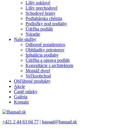
Lišty soklové
Lišty prechodové
Schodové hrany
Podlahárska chémia
Podložky pod podlahy
Údržba podláh
Náradie
Naše služby
Odborné poradenstvo
Obhliadky priestorov
Inštalácia podlahy
Údržba a oprava podláh
Konzultácie s architektom
Montáž dverí
Veľkoobchod
Obľúbené produkty
Akcie
Časté otázky
Galéria
Kontakt
+421 2 44 63 04 77
|
bausad@bausad.sk