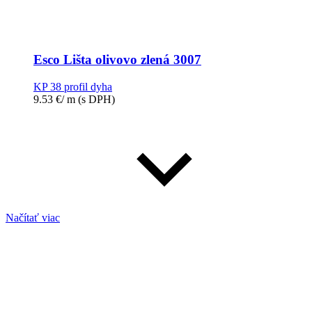
Esco Lišta olivovo zlená 3007
KP 38 profil dyha
9.53
€
/ m
(s DPH)
Načítať viac