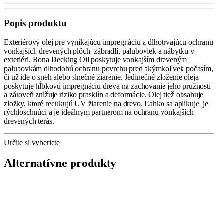
Popis produktu
Exteriérový olej pre vynikajúcu impregnáciu a dlhotrvajúcu ochranu
vonkajších drevených plôch, zábradlí, paluboviek a nábytku v
exteriéri. Bona Decking Oil poskytuje vonkajším dreveným
palubovkám dlhodobú ochranu povrchu pred akýmkoľvek počasím,
či už ide o sneh alebo slnečné žiarenie. Jedinečné zloženie oleja
poskytuje hĺbkovú impregnáciu dreva na zachovanie jeho pružnosti
a zároveň znižuje riziko prasklín a deformácie. Olej tiež obsahuje
zložky, ktoré redukujú UV žiarenie na drevo. Ľahko sa aplikuje, je
rýchloschnúci a je ideálnym partnerom na ochranu vonkajších
drevených terás.
Určite si vyberiete
Alternatívne produkty