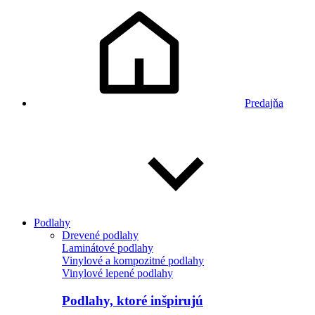
Predajňa
Podlahy
Drevené podlahy
Laminátové podlahy
Vinylové a kompozitné podlahy
Vinylové lepené podlahy
Podlahy, ktoré inšpirujú