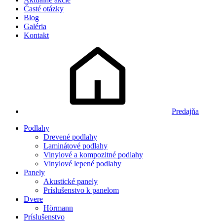
Časté otázky
Blog
Galéria
Kontakt
Predajňa
Podlahy
Drevené podlahy
Laminátové podlahy
Vinylové a kompozitné podlahy
Vinylové lepené podlahy
Panely
Akustické panely
Príslušenstvo k panelom
Dvere
Hörmann
Príslušenstvo