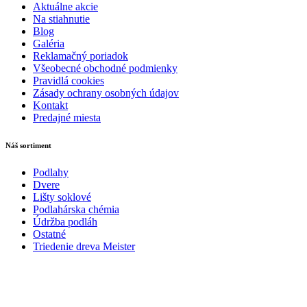
Aktuálne akcie
Na stiahnutie
Blog
Galéria
Reklamačný poriadok
Všeobecné obchodné podmienky
Pravidlá cookies
Zásady ochrany osobných údajov
Kontakt
Predajné miesta
Náš sortiment
Podlahy
Dvere
Lišty soklové
Podlahárska chémia
Údržba podláh
Ostatné
Triedenie dreva Meister