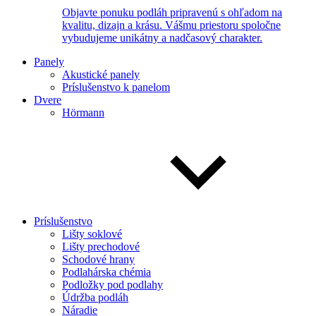
Objavte ponuku podláh pripravenú s ohľadom na
kvalitu, dizajn a krásu. Vášmu priestoru spoločne
vybudujeme unikátny a nadčasový charakter.
Panely
Akustické panely
Príslušenstvo k panelom
Dvere
Hörmann
Príslušenstvo
Lišty soklové
Lišty prechodové
Schodové hrany
Podlahárska chémia
Podložky pod podlahy
Údržba podláh
Náradie