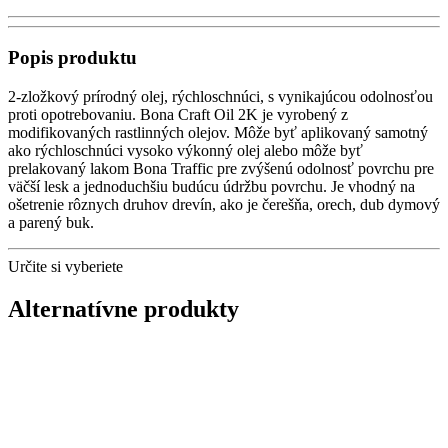
Popis produktu
2-zložkový prírodný olej, rýchloschnúci, s vynikajúcou odolnosťou
proti opotrebovaniu. Bona Craft Oil 2K je vyrobený z
modifikovaných rastlinných olejov. Môže byť aplikovaný samotný
ako rýchloschnúci vysoko výkonný olej alebo môže byť
prelakovaný lakom Bona Traffic pre zvýšenú odolnosť povrchu pre
väčší lesk a jednoduchšiu budúcu údržbu povrchu. Je vhodný na
ošetrenie rôznych druhov drevín, ako je čerešňa, orech, dub dymový
a parený buk.
Určite si vyberiete
Alternatívne produkty