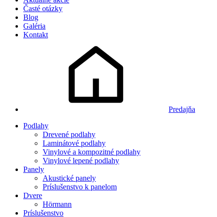
Časté otázky
Blog
Galéria
Kontakt
Predajňa
Podlahy
Drevené podlahy
Laminátové podlahy
Vinylové a kompozitné podlahy
Vinylové lepené podlahy
Panely
Akustické panely
Príslušenstvo k panelom
Dvere
Hörmann
Príslušenstvo