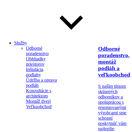
Služby
Odborné
Odborné
poradenstvo
poradenstvo,
Obhliadky
montáž
priestorov
podláh a
Inštalácia
veľkoobchod
podlahy
Údržba a oprava
podláh
S naším tímom
Konzultácie s
skúsených
architektom
odborníkov a
Montáž dverí
spoluprácou s
Veľkoobchod
renomovanými
výrobcami sme
schopní
poskytnúť vám
najlepšie