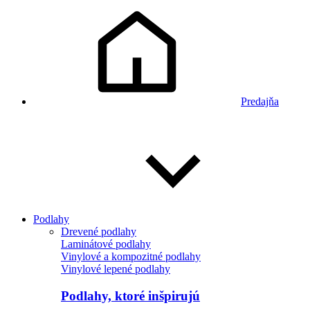
Predajňa
Podlahy
Drevené podlahy
Laminátové podlahy
Vinylové a kompozitné podlahy
Vinylové lepené podlahy
Podlahy, ktoré inšpirujú