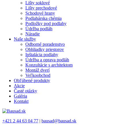
Lišty soklové
Lišty prechodové
Schodové hrany
Podlahárska chémia
Podložky pod podlahy
Údržba podláh
Náradie
Naše služby
Odborné poradenstvo
Obhliadky priestorov
Inštalácia podlahy
Údržba a oprava podláh
Konzultácie s architektom
Montáž dverí
Veľkoobchod
Obľúbené produkty
Akcie
Časté otázky
Galéria
Kontakt
+421 2 44 63 04 77
|
bausad@bausad.sk