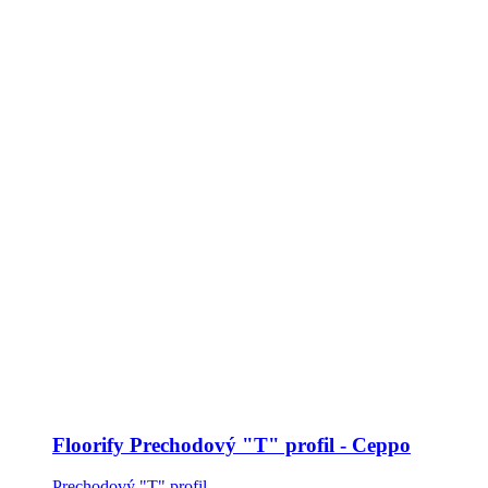
Floorify Prechodový "T" profil - Ceppo
Prechodový "T" profil