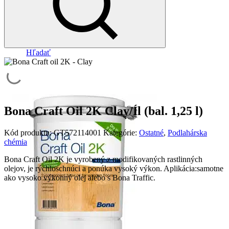
Hľadať
Bona Craft Oil 2K Clay/Íl (bal. 1,25 l)
Kód produktu:
GT572114001
Kategórie:
Ostatné
,
Podlahárska
chémia
Bona Craft Oil 2K je vyrobený z modifikovaných rastlinných
olejov, je rýchloschnúci a ponúka vysoký výkon. Aplikácia:samotne
ako vysoko výkonný olej alebo s Bona Traffic.