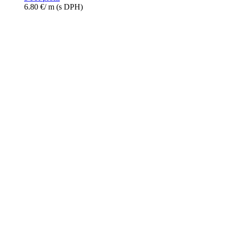
6.80
€
/ m
(s DPH)