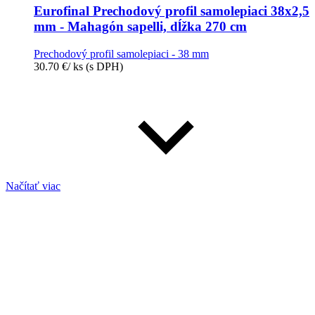
Eurofinal Prechodový profil samolepiaci 38x2,5
mm - Mahagón sapelli, dĺžka 270 cm
Prechodový profil samolepiaci - 38 mm
30.70
€
/ ks
(s DPH)
Načítať viac