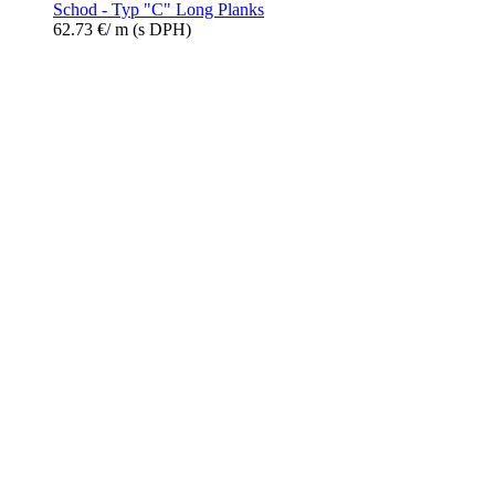
Schod - Typ "C" Long Planks
62.73
€
/ m
(s DPH)